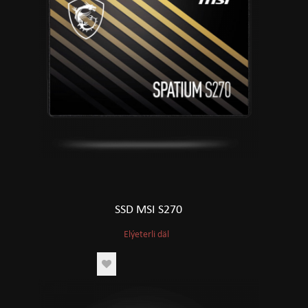
SSD MSI S270
Elýeterli däl