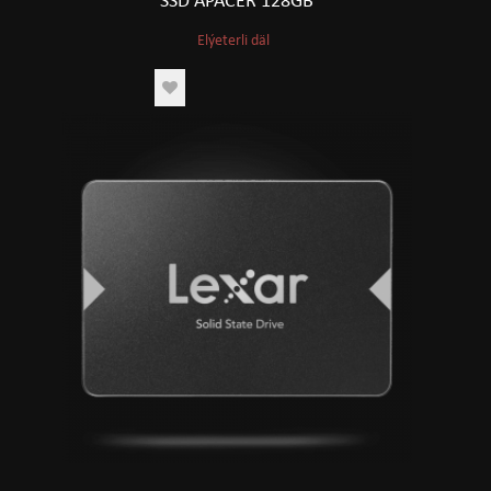
SSD APACER 128GB
Elýeterli däl