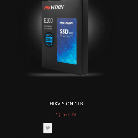
HIKVISION 1TB
Elýeterli däl