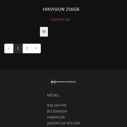
HIKVISION 256GB
Elýeterli däl
«
1
2
»
MENU
BAŞ SAHYPA
BIZ BARADA
HABARLAR
ŞIKAÝATLAR BÖLÜMI