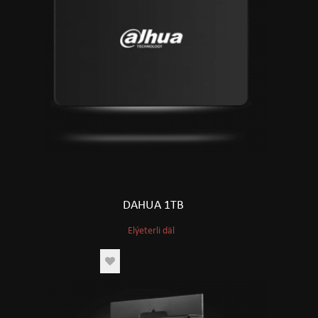
DAHUA 1TB
Elýeterli däl