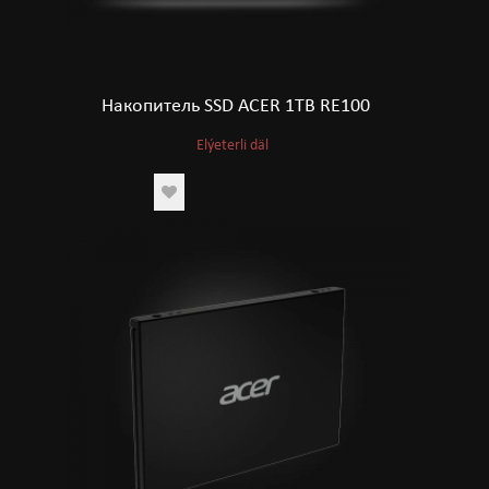
Накопитель SSD ACER 1TB RE100
Elýeterli däl