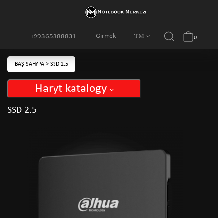
TM
Girmek
+99365888831
0
BAŞ SAHYPA
>
SSD 2.5
Haryt katalogy
SSD 2.5