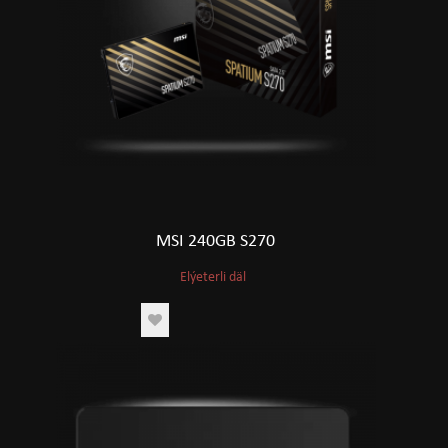
MSI 240GB S270
Elýeterli däl