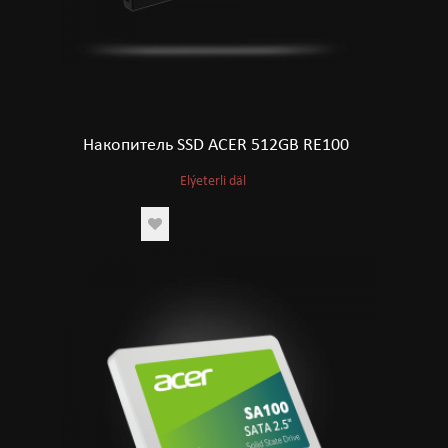
Накопитель SSD ACER 512GB RE100
Elýeterli däl