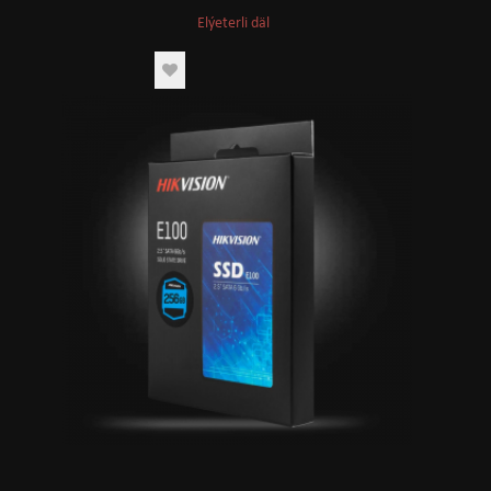
Elýeterli däl