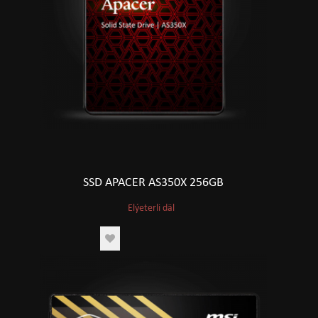
SSD APACER AS350X 256GB
Elýeterli däl