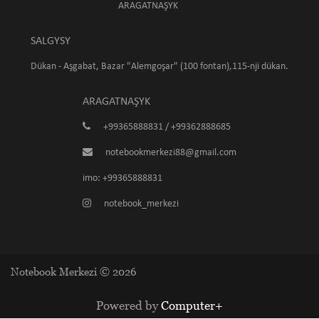
ARAGATNAŞYK
SALGYSY
Dükan - Aşgabat, Bazar "Alemgoşar" (100 fontan),115-nji dükan.
ARAGATNAŞYK
+99365888831 / +99362888685
notebookmerkezi88@gmail.com
imo: +99365888831
notebook_merkezi
Notebook Merkezi © 2026
Powered by
Computer+