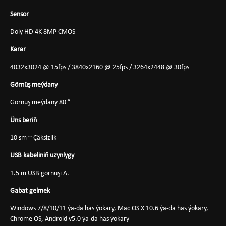
Sensor
Doly HD 4K 8MP CMOS
Karar
4032x3024 @ 15fps / 3840x2160 @ 25fps / 3264x2448 @ 30fps
Görnüş meýdany
Görnüş meýdany 80 °
Üns beriň
10 sm ~ Çäksizlik
USB kabeliniň uzynlygy
1.5 m USB görnüşi A.
Gabat gelmek
Windows 7/8/10/11 ýa-da has ýokary, Mac OS X 10.6 ýa-da has ýokary,
Chrome OS, Android v5.0 ýa-da has ýokary