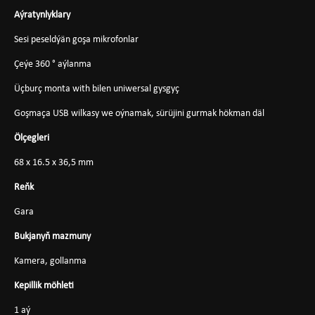
Aýratynlyklary
Sesi peseldýän goşa mikrofonlar
Çeýe 360 ​​° aýlanma
Üçburç monta with bilen uniwersal gysgyç
Goşmaça USB wilkasy we oýnamak, sürüjini gurmak hökman däl
Ölçegleri
68 x 16.5 x 36,5 mm
Reňk
Gara
Bukjanyň mazmuny
Kamera, gollanma
Kepillik möhleti
1 aý