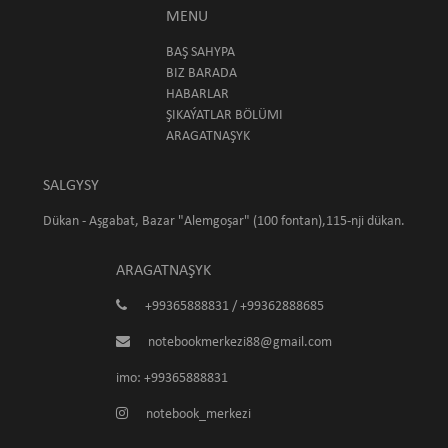
MENU
BAŞ SAHYPA
BIZ BARADA
HABARLAR
ŞIKAÝATLAR BÖLÜMI
ARAGATNAŞYK
SALGYSY
Dükan - Aşgabat, Bazar "Alemgoşar" (100 fontan),115-nji dükan.
ARAGATNAŞYK
+99365888831 / +99362888685
notebookmerkezi88@gmail.com
imo: +99365888831
notebook_merkezi