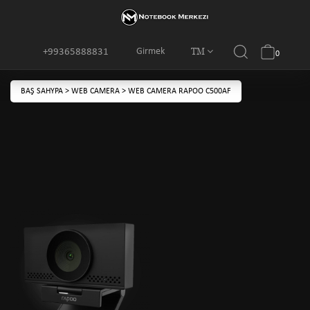
TM
Girmek
+99365888831
0
BAŞ SAHYPA
>
WEB CAMERA
>
WEB CAMERA RAPOO C500AF