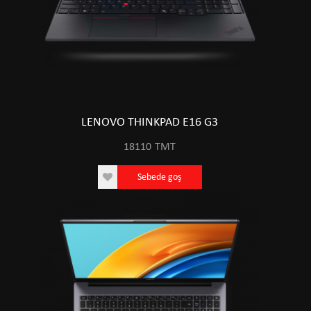
LENOVO THINKPAD E16 G3
18110
TMT
Sebede goş