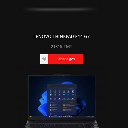
LENOVO THINKPAD E14 G7
21815
TMT
Sebede goş