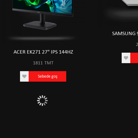
SAMSUNG 9
ACER EK271 27" IPS 144HZ
ACER EK271 27" 
1811
TMT
1811
TM
Sebede goş
Sebede 
0
291
0 TMT
291 TMT