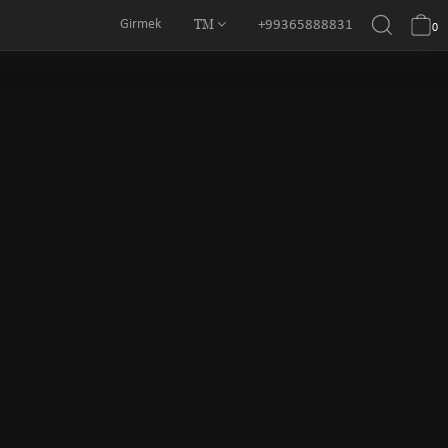
TM
Girmek
+99365888831
0