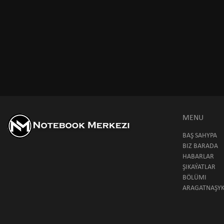
MENU
BAŞ SAHYPA
BIZ BARADA
HABARLAR
ŞIKAÝATLAR
BÖLÜMI
ARAGATNAŞY