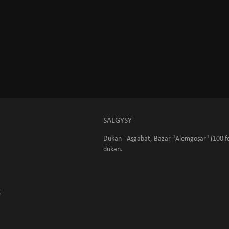
SALGYSY
Dükan - Aşgabat, Bazar "Alemgoşar" (100 fo
dükan.
K