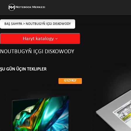
BAŞ SAHYPA
>
NOUTBUGYŇ IÇGI DISKOWODY
Haryt katalogy
NOUTBUGYŇ IÇGI DISKOWODY
ŞU GÜN ÜÇIN TEKLIPLER
GYZYKLY