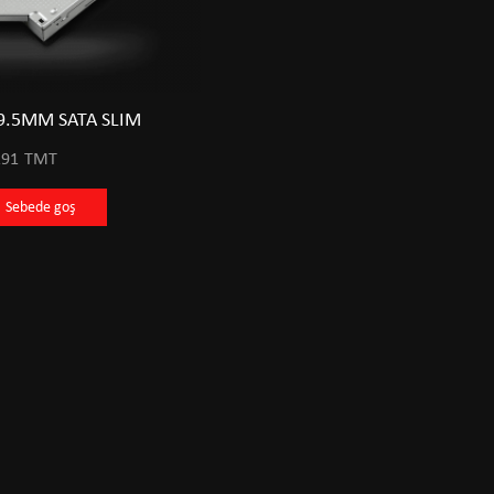
.5MM SATA SLIM
291
TMT
IPS 144HZ
ACER EK271 27" IPS 144HZ
Sebede goş
T
1811
TMT
goş
Sebede goş