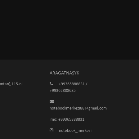
ARAGATNAŞYK
ntan),115-nji
+99365888831 /
+99362888685
notebookmerkezi88@gmail.com
imo: +99365888831
notebook_merkezi