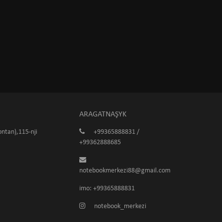
ARAGATNAŞYK
ntan),115-nji
+99365888831 /
+99362888685
notebookmerkezi88@gmail.com
imo: +99365888831
notebook_merkezi