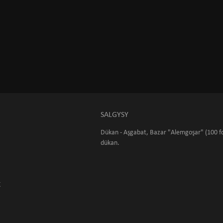
SALGYSY
Dükan - Aşgabat, Bazar "Alemgoşar" (100 fo
dükan.
K