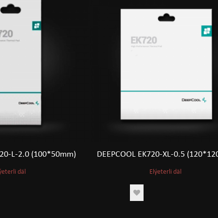
20-L-2.0 (100*50mm)
DEEPCOOL EK720-XL-0.5 (120*1
ýeterli däl
Elýeterli däl