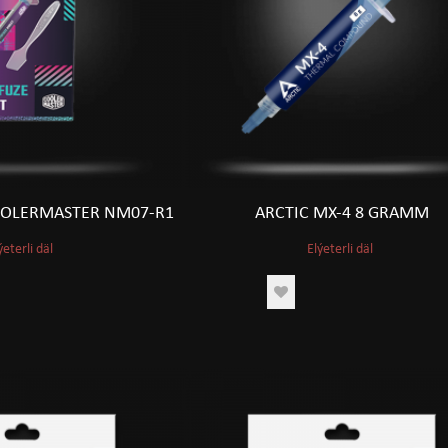
OLERMASTER NM07-R1
ARCTIC MX-4 8 GRAMM
ýeterli däl
Elýeterli däl