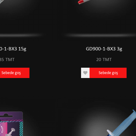
0-1-BX3 15g
GD900-1-BX3 3g
35
TMT
20
TMT
Sebede goş
Sebede goş