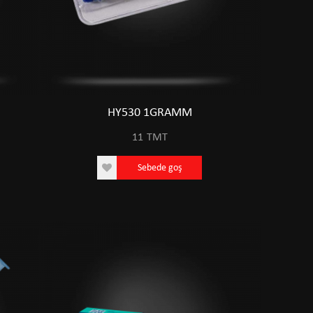
HY530 1GRAMM
11
TMT
Sebede goş