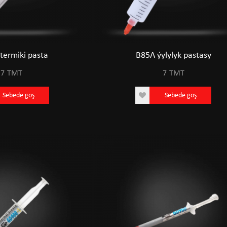
termiki pasta
B85A ýylylyk pastasy
7
TMT
7
TMT
IPS 144HZ
ACER EK271 27" IPS 144HZ
Sebede goş
Sebede goş
T
1811
TMT
goş
Sebede goş