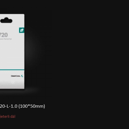
20-L-1.0 (100*50mm)
ýeterli däl