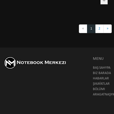
«
1
2
»
MENU
BAŞ SAHYPA
BIZ BARADA
HABARLAR
ŞIKAÝATLAR
BÖLÜMI
ARAGATNAŞY