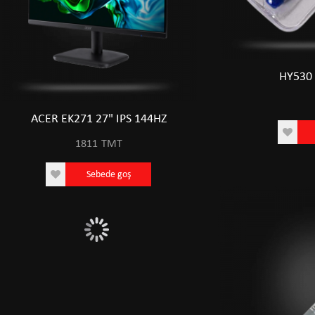
HY530 
ACER EK271 27" IPS 144HZ
ACER EK271 27" 
1811
TMT
1811
TM
Sebede goş
Sebede 
0
450
0 TMT
450 TMT