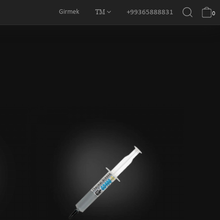
TM
Girmek
+99365888831
0