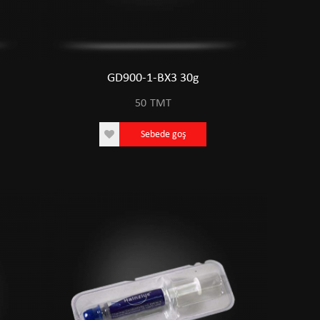
GD900-1-BX3 30g
50
TMT
Sebede goş