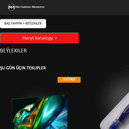
BAŞ SAHYPA
>
BEÝLEKILER
Haryt katalogy
BEÝLEKILER
ŞU GÜN ÜÇIN TEKLIPLER
GYZYKLY