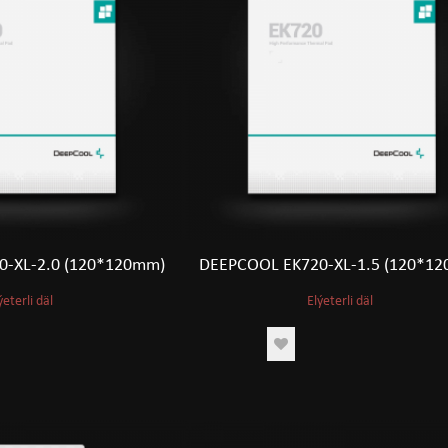
0-XL-2.0 (120*120mm)
DEEPCOOL EK720-XL-1.5 (120*1
ýeterli däl
Elýeterli däl