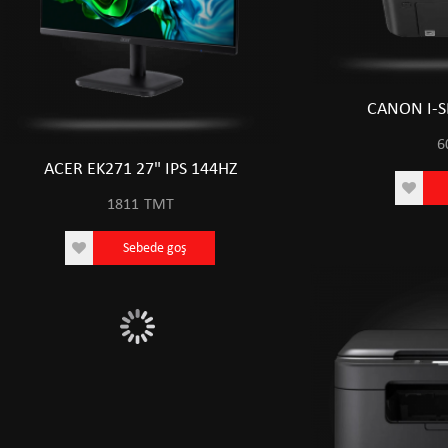
CANON I-
6
ACER EK271 27" IPS 144HZ
ACER EK271 27" 
1811
TMT
1811
TM
Sebede goş
Sebede 
0
10187
0 TMT
10187 TMT