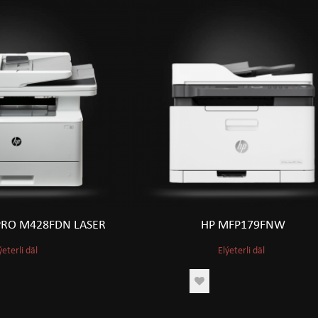
 PRO M428FDN LASER
HP MFP179FNW
ýeterli däl
Elýeterli däl