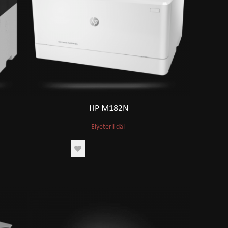
HP M182N
Elýeterli däl