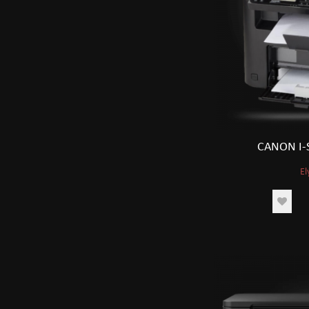
CANON I-
El