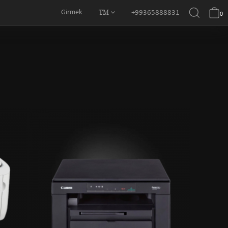
TM
Girmek
+99365888831
0