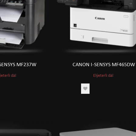
SENSYS MF237W
CANON I-SENSYS MF465DW
ýeterli däl
Elýeterli däl