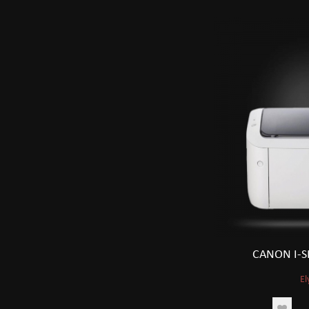
CANON I-S
El