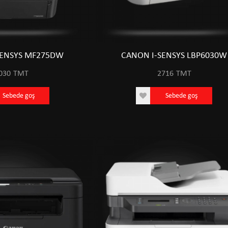
SENSYS MF275DW
CANON I-SENSYS LBP6030W
030
TMT
2716
TMT
IPS 144HZ
ACER EK271 27" IPS 144HZ
Sebede goş
Sebede goş
T
1811
TMT
goş
Sebede goş