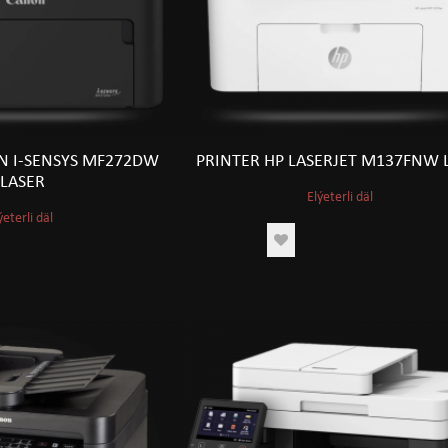
N I-SENSYS MF272DW
PRINTER HP LASERJET M137FNW 
LASER
Elýeterli däl
ýeterli däl