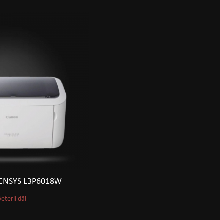
ENSYS LBP6018W
ýeterli däl