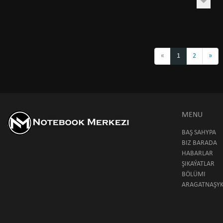
«
1
2
»
MENU
BAŞ SAHYPA
BIZ BARADA
HABARLAR
ŞIKAÝATLAR
BÖLÜMI
ARAGATNAŞY