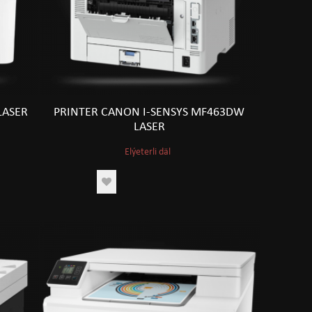
LASER
PRINTER CANON I-SENSYS MF463DW
LASER
Elýeterli däl