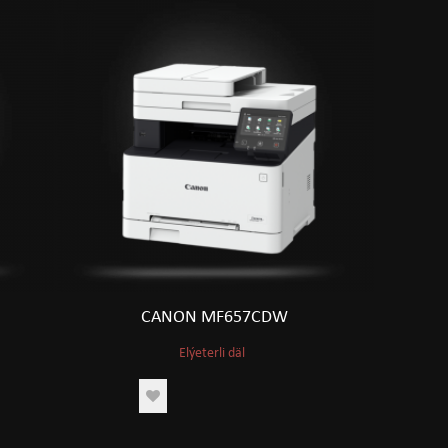
CANON MF657CDW
Elýeterli däl