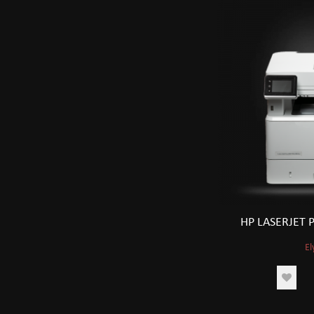
HP LASERJET
El