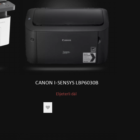
CANON I-SENSYS LBP6030B
Elýeterli däl