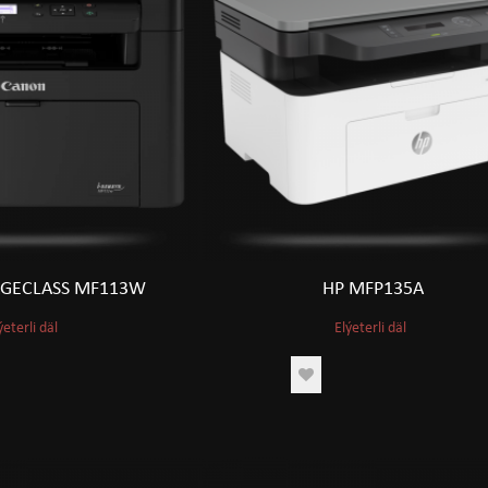
GECLASS MF113W
HP MFP135A
ýeterli däl
Elýeterli däl