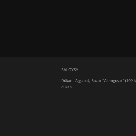
SALGYSY
Dükan - Aşgabat, Bazar "Alemgoşar" (100 fo
dükan.
K