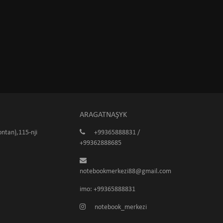
ARAGATNAŞYK
ntan),115-nji
+99365888831 /
+99362888685
notebookmerkezi88@gmail.com
imo: +99365888831
notebook_merkezi