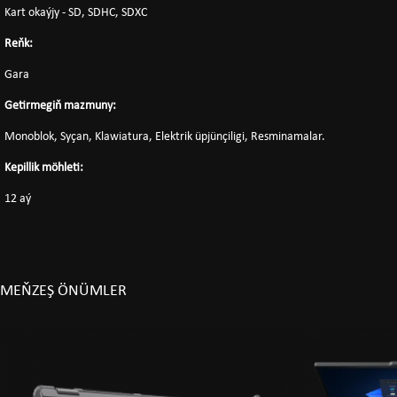
Kart okaýjy - SD, SDHC, SDXC
Reňk:
Gara
Getirmegiň mazmuny:
Monoblok, Syçan, Klawiatura, Elektrik üpjünçiligi, Resminamalar.
Kepillik möhleti:
12 aý
MEŇZEŞ ÖNÜMLER