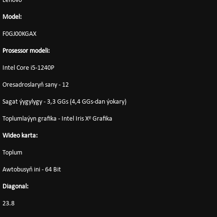
Lenovo
Model:
F0GJ00KGAX
Prosessor modeli:
Intel Core i5-1240P
Oresadroslaryň sany - 12
Sagat ýygylygy - 3,3 GGs (4,4 GGs-dan ýokary)
Toplumlaýyn grafika - Intel Iris Xᵉ Grafika
Wideo karta:
Toplum
Awtobusyň ini - 64 Bit
Diagonal:
23.8