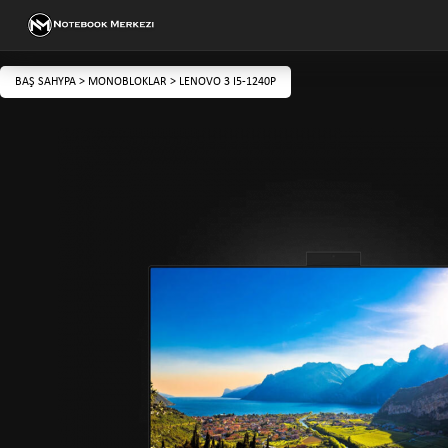
BAŞ SAHYPA
>
MONOBLOKLAR
>
LENOVO 3 I5-1240P