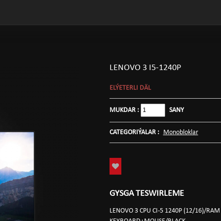
LENOVO 3 I5-1240P
ELÝETERLI DÄL
MUKDAR :
SANY
CATEGORIÝALAR :
Monobloklar
GYSGA TESWIRLEME
LENOVO 3 CPU CI-5 1240P (12/16)/R