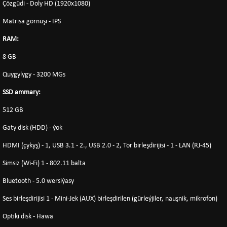
Çözgüdi - Doly HD (1920x1080)
Matrisa görnüşi - IPS
RAM:
8 GB
Quygylygy - 3200 MGs
SSD ammary:
512 GB
Gaty disk (HDD) - ýok
HDMI (çykyş) - 1, USB 3.1 - 2., USB 2.0 - 2, Tor birleşdirijisi - 1 - LAN (RJ-45)
Simsiz (Wi-Fi) 1 - 802.11 balta
Bluetooth - 5.0 wersiýasy
Ses birleşdirijisi 1 - Mini-Jek (AUX) birleşdirilen (gürleýjiler, nauşnik, mikrofon)
Optiki disk - Hawa