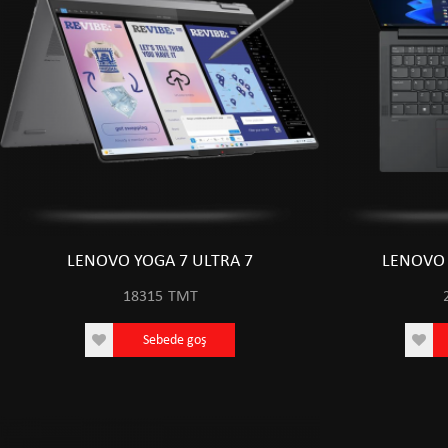
LENOVO YOGA 7 ULTRA 7
LENOVO 
18315
TMT
Sebede goş