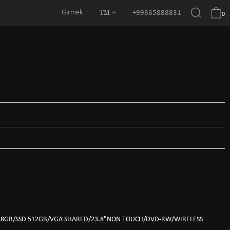
TM
Girmek
+99365888831
0
AM 8GB/SSD 512GB/VGA SHARED/23.8"NON TOUCH/DVD-RW/WIRELESS