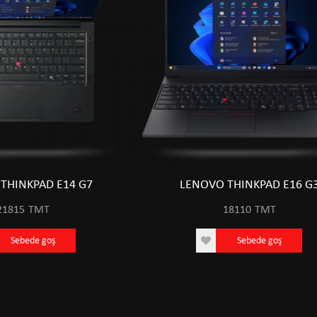
THINKPAD E14 G7
LENOVO THINKPAD E16 G
21815
TMT
18110
TMT
Sebede goş
Sebede goş