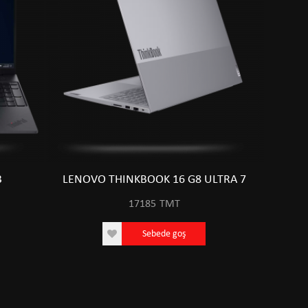
3
LENOVO THINKBOOK 16 G8 ULTRA 7
17185
TMT
Sebede goş