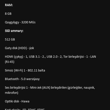
RAM:
8 GB
Quygylygy - 3200 MGs
SSD ammary:
512 GB
Gaty disk (HDD) - ýok
HDMI (çykyş) - 1, USB 3.1 - 2., USB 2.0 - 2, Tor birleşdirijisi - 1 - LAN
(RJ-45)
Simsiz (Wi-Fi) 1 - 802.11 balta
Bluetooth - 5.0 wersiýasy
Ses birleşdirijisi 1 - Mini-Jek (AUX) birleşdirilen (gürleýjiler, nauşnik,
mikrofon)
Optiki disk - Hawa