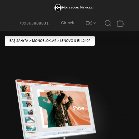
TM
Girmek
+99365888831
0
BAŞ SAHYPA
>
MONOBLOKLAR
>
LENOVO 3 I5-1240P