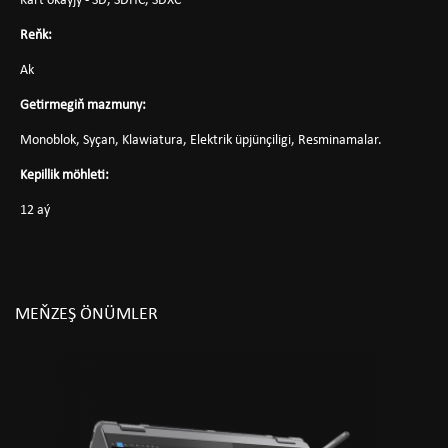
Kart okaýjy - SD, SDHC, SDXC
Reňk:
Ak
Getirmegiň mazmuny:
Monoblok, Syçan, Klawiatura, Elektrik üpjünçiligi, Resminamalar.
Kepillik möhleti:
12 aý
MEŇZEŞ ÖNÜMLER