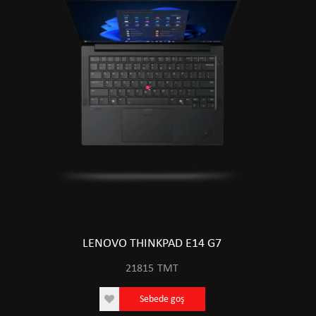
LENOVO THINKPAD E14 G7
21815
TMT
Sebede goş