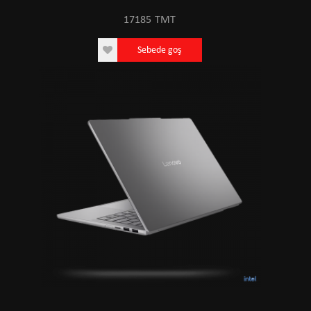
17185
TMT
Sebede goş