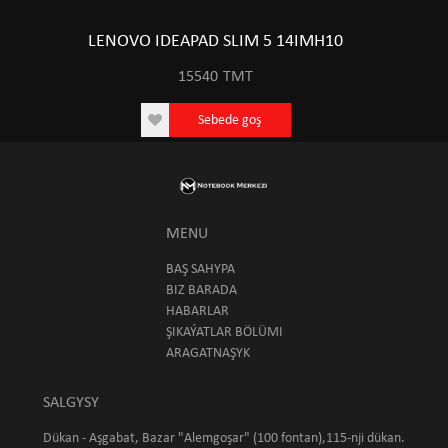
LENOVO IDEAPAD SLIM 5 14IMH10
15540
TMT
Sebede goş
MENU
BAŞ SAHYPA
BIZ BARADA
HABARLAR
ŞIKAÝATLAR BÖLÜMI
ARAGATNAŞYK
SALGYSY
Dükan - Aşgabat, Bazar "Alemgoşar" (100 fontan),115-nji dükan.