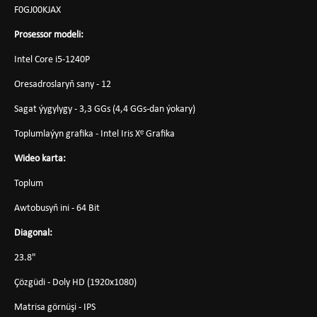
F0GJ00KJAX
Prosessor modeli:
Intel Core i5-1240P
Oresadroslaryň sany - 12
Sagat ýygylygy - 3,3 GGs (4,4 GGs-dan ýokary)
Toplumlaýyn grafika - Intel Iris Xᵉ Grafika
Wideo karta:
Toplum
Awtobusyň ini - 64 Bit
Diagonal:
23.8"
Çözgüdi - Doly HD (1920x1080)
Matrisa görnüşi - IPS