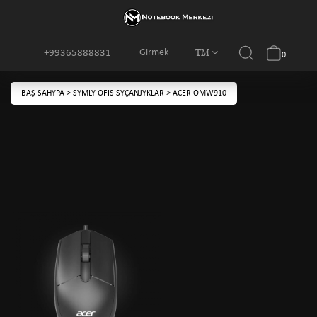
TM
Girmek
+99365888831
0
BAŞ SAHYPA
>
SYMLY OFIS SYÇANJYKLAR
>
ACER OMW910