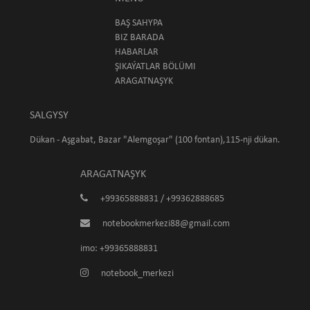
BAŞ SAHYPA
BIZ BARADA
HABARLAR
ŞIKAÝATLAR BÖLÜMI
ARAGATNAŞYK
SALGYSY
Dükan - Aşgabat, Bazar "Alemgoşar" (100 fontan),115-nji dükan.
ARAGATNAŞYK
+99365888831 / +99362888685
notebookmerkezi88@gmail.com
imo: +99365888831
notebook_merkezi