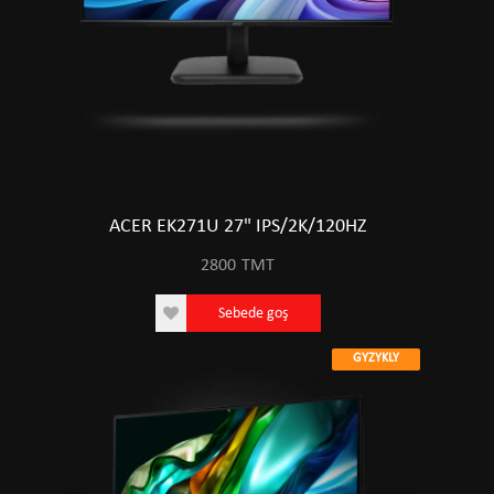
ACER EK271U 27" IPS/2K/120HZ
2800
TMT
Sebede goş
GYZYKLY