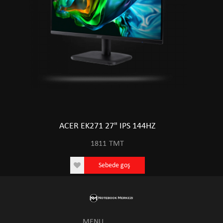
ACER EK271 27" IPS 144HZ
1811
TMT
Sebede goş
MENU