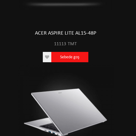
ACER ASPIRE LITE AL15-48P
11113
TMT
Sebede goş