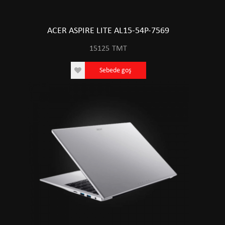
ACER ASPIRE LITE AL15-54P-7569
15125
TMT
Sebede goş