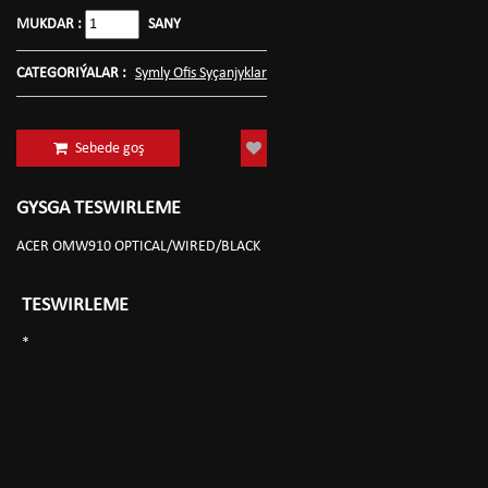
MUKDAR :
SANY
CATEGORIÝALAR :
Symly Ofis Syçanjyklar
Sebede goş
GYSGA TESWIRLEME
ACER OMW910 OPTICAL/WIRED/BLACK
TESWIRLEME
*