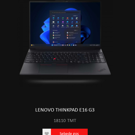
LENOVO THINKPAD E16 G3
18110
TMT
Sebede goş