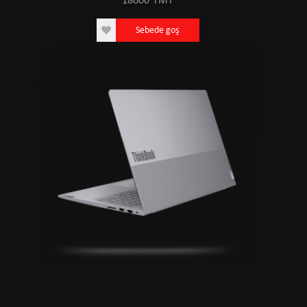
18000
TMT
Sebede goş