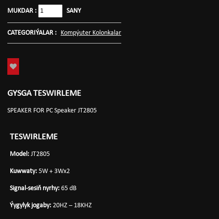
MUKDAR :
SANY
CATEGORIÝALAR :
Kompýuter Kolonkalar
GYSGA TESWIRLEME
SPEAKER FOR PC Speaker JT2805
TESWIRLEME
Model:
JT2805
Kuwwaty:
5W + 3Wx2
Signal-sesiň nyrhy:
65 dB
Ýygylyk jogaby:
20HZ – 18KHZ