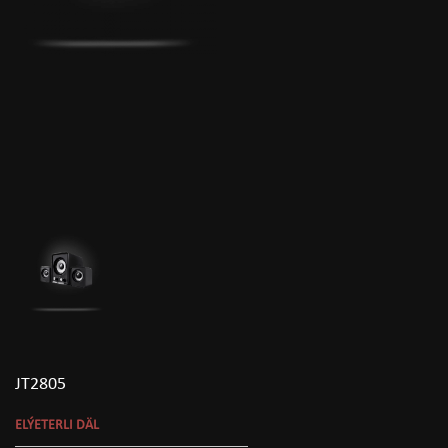
JT2805
ELÝETERLI DÄL