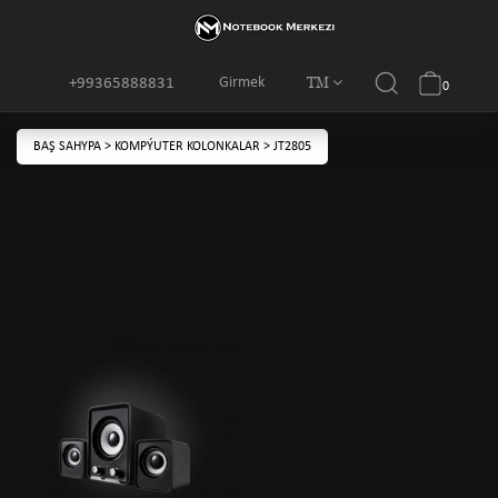
TM
Girmek
+99365888831
0
BAŞ SAHYPA
>
KOMPÝUTER KOLONKALAR
>
JT2805