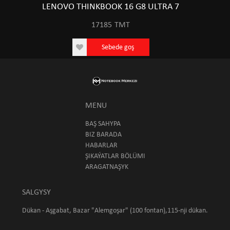
LENOVO THINKBOOK 16 G8 ULTRA 7
17185
TMT
Sebede goş
MENU
BAŞ SAHYPA
BIZ BARADA
HABARLAR
ŞIKAÝATLAR BÖLÜMI
ARAGATNAŞYK
SALGYSY
Dükan - Aşgabat, Bazar "Alemgoşar" (100 fontan),115-nji dükan.