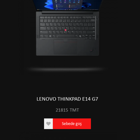
LENOVO THINKPAD E14 G7
21815
TMT
Sebede goş