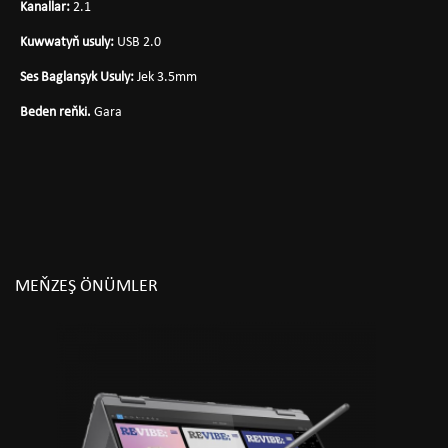
Kanallar:
2.1
Kuwwatyň usuly:
USB 2.0
Ses Baglanşyk Usuly:
Jek 3.5mm
Beden reňki.
Gara
MEŇZEŞ ÖNÜMLER