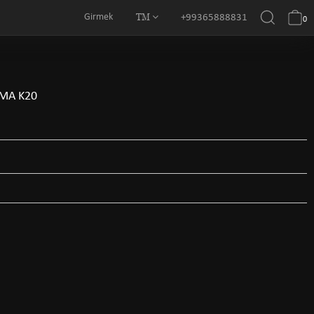
TM
Girmek
+99365888831
0
MA K20