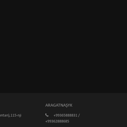
ARAGATNAŞYK
ntan),115-nji
+99365888831 /
+99362888685