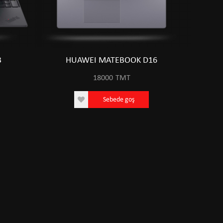
3
HUAWEI MATEBOOK D16
18000
TMT
Sebede goş