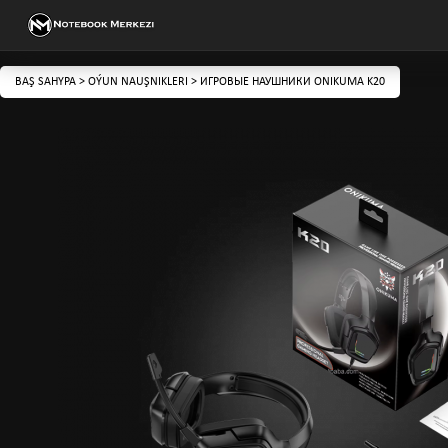
BAŞ SAHYPA
>
OÝUN NAUŞNIKLERI
>
ИГРОВЫЕ НАУШНИКИ ONIKUMA K20