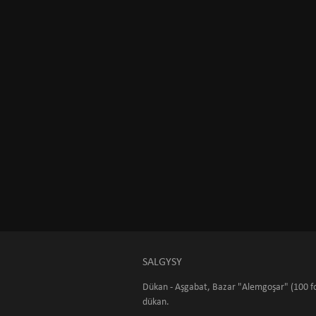
SALGYSY
Dükan - Aşgabat, Bazar "Alemgoşar" (100 fo
dükan.