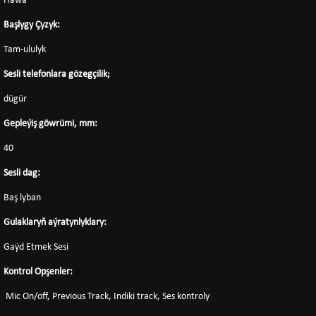
Hawa
Başlygy Çyzyk:
Tam-ululyk
Sesli telefonlara gözegçilik;
dügür
Gepleýiş göwrümi, mm:
40
Sesli dag:
Baş lyban
Gulaklaryň aýratynlyklary:
Gaýd Etmek Sesi
Kontrol Opşenler:
Mic On/off, Previous Track, Indiki track, Ses kontroly