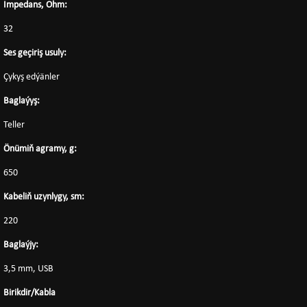
Impedans, Ohm:
32
Ses geçiriş usuly:
Çykyş edýänler
Baglaýyş:
Teller
Önümiň agramy, g:
650
Kabeliň uzynlygy, sm:
220
Baglaýjy:
3,5 mm, USB
Birikdir/Kabla