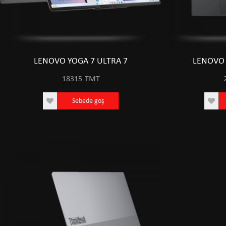
LENOVO YOGA 7 ULTRA 7
LENOVO 
18315
TMT
Sebede goş