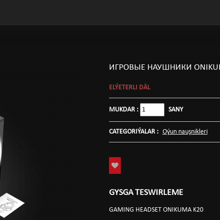
ИГРОВЫЕ НАУШНИКИ ONIKU
ELÝETERLI DÄL
MUKDAR :
SANY
CATEGORIÝALAR :
Oýun nauşnikleri
GYSGA TESWIRLEME
GAMING HEADSET ONIKUMA K20