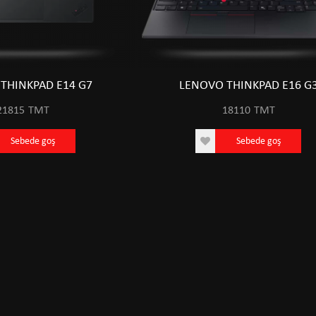
THINKPAD E14 G7
LENOVO THINKPAD E16 G
21815
TMT
18110
TMT
Sebede goş
Sebede goş