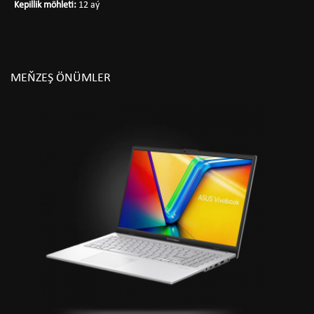
Kepillik möhleti:
12 aý
MEŇZEŞ ÖNÜMLER