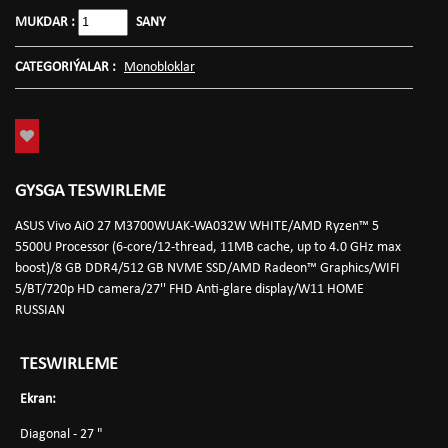
MUKDAR :
SANY
CATEGORIÝALAR :
Monobloklar
GYSGA TESWIRLEME
ASUS Vivo AiO 27 M3700WUAK-WA032W WHITE/AMD Ryzen™ 5
5500U Processor (6-core/12-thread, 11MB cache, up to 4.0 GHz max
boost)/8 GB DDR4/512 GB NVME SSD/AMD Radeon™ Graphics/WIFI
5/BT/720p HD camera/27'' FHD Anti-glare display/W11 HOME
RUSSIAN
TESWIRLEME
Ekran:
Diagonal - 27 "