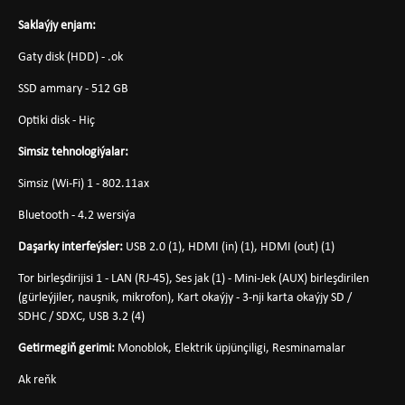
Saklaýjy enjam:
Gaty disk (HDD) - .ok
SSD ammary - 512 GB
Optiki disk - Hiç
Simsiz tehnologiýalar:
Simsiz (Wi-Fi) 1 - 802.11ax
Bluetooth - 4.2 wersiýa
Daşarky interfeýsler:
USB 2.0 (1), HDMI (in) (1), HDMI (out) (1)
Tor birleşdirijisi 1 - LAN (RJ-45), Ses jak (1) - Mini-Jek (AUX) birleşdirilen
(gürleýjiler, nauşnik, mikrofon), Kart okaýjy - 3-nji karta okaýjy SD /
SDHC / SDXC, USB 3.2 (4)
Getirmegiň gerimi:
Monoblok, Elektrik üpjünçiligi, Resminamalar
Ak reňk