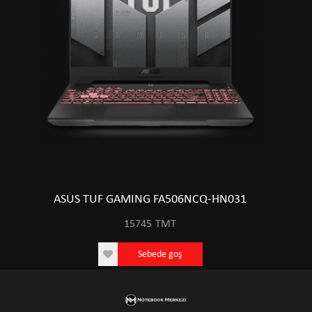
ASUS TUF GAMING FA506NCQ-HN031
15745
TMT
Sebede goş