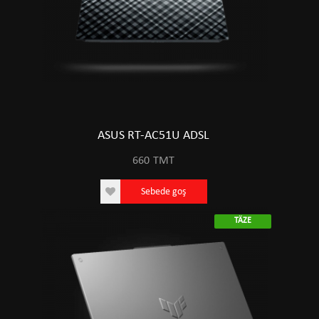
ASUS RT-AC51U ADSL
660
TMT
Sebede goş
TÄZE