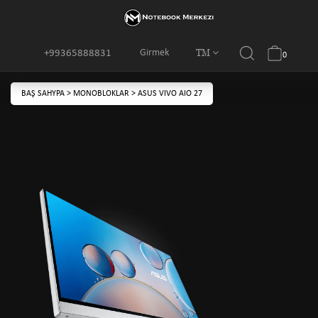
TM
Girmek
+99365888831
0
BAŞ SAHYPA
>
MONOBLOKLAR
>
ASUS VIVO AIO 27