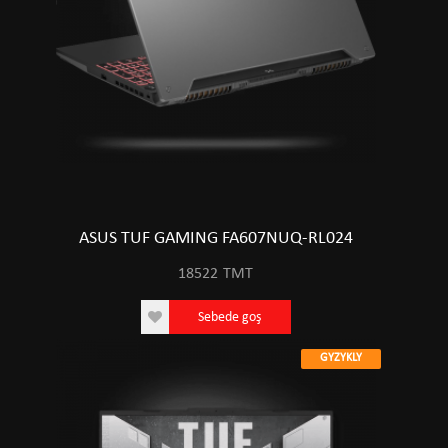
ASUS TUF GAMING FA607NUQ-RL024
18522
TMT
Sebede goş
GYZYKLY