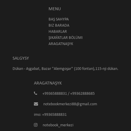
MENU
BAŞ SAHYPA
BIZ BARADA
HABARLAR
ŞIKAÝATLAR BÖLÜMI
ARAGATNAŞYK
SALGYSY
Dükan - Aşgabat, Bazar "Alemgoşar" (100 fontan),115-nji dükan.
ARAGATNAŞYK
+99365888831 / +99362888685
notebookmerkezi88@gmail.com
imo: +99365888831
notebook_merkezi