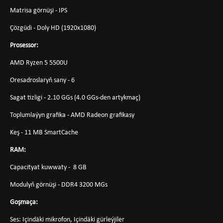
Matrisa görnüşi - IPS
Çözgüdi - Doly HD (1920x1080)
Prosessor:
AMD Ryzen 5 5500U
Oresadroslaryň sany - 6
Sagat tizligi - 2.10 GGs (4.0 GGs-den artykmaç)
Toplumlaýyn grafika - AMD Radeon grafikasy
Keş - 11 MB SmartCache
RAM:
Capacityat kuwwaty - 8 GB
Modulyň görnüşi - DDR4 3200 MGs
Goşmaça:
Ses: Içindäki mikrofon, Içindäki gürleýjiler