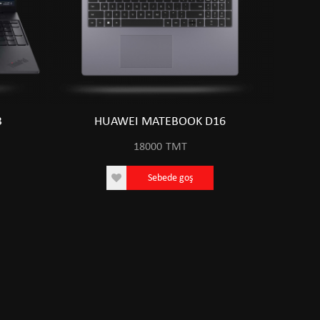
3
HUAWEI MATEBOOK D16
18000
TMT
Sebede goş