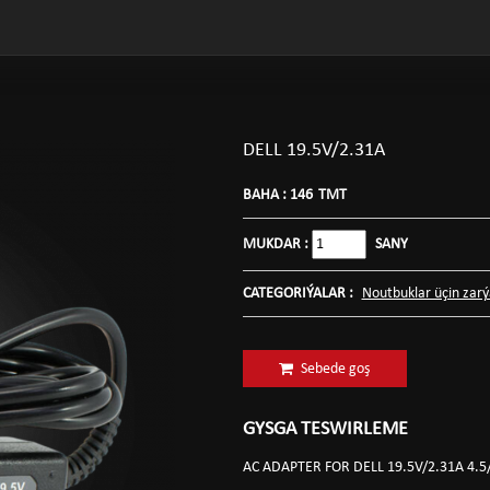
DELL 19.5V/2.31A
BAHA :
146
TMT
MUKDAR :
SANY
CATEGORIÝALAR :
Noutbuklar üçin zarýa
Sebede goş
GYSGA TESWIRLEME
AC ADAPTER FOR DELL 19.5V/2.31A 4.5/