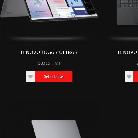
LENOVO YOGA 7 ULTRA 7
LENOVO 
18315
TMT
Sebede goş