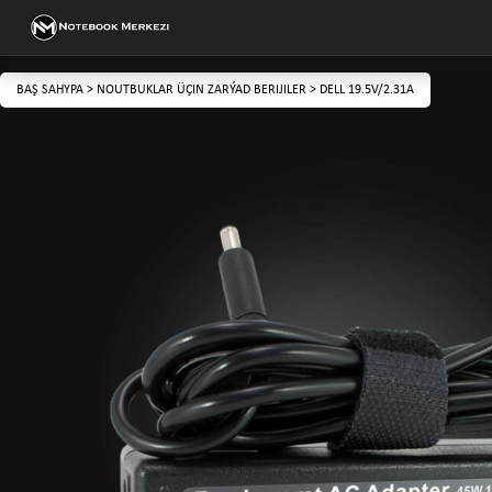
BAŞ SAHYPA
>
NOUTBUKLAR ÜÇIN ZARÝAD BERIJILER
>
DELL 19.5V/2.31A