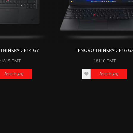
THINKPAD E14 G7
LENOVO THINKPAD E16 G
21815
TMT
18110
TMT
Sebede goş
Sebede goş