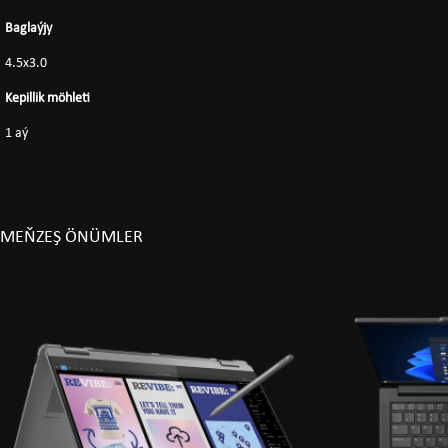
Baglaýjy
4.5x3.0
Kepillik möhleti
1 aý
MEŇZEŞ ÖNÜMLER