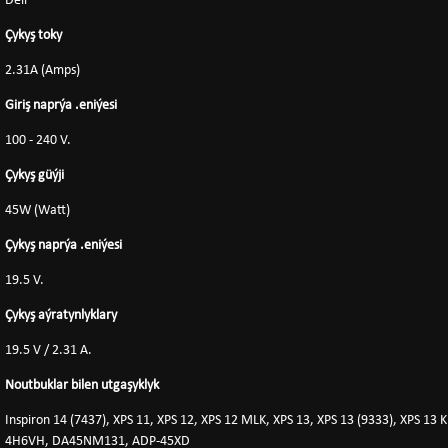
Dell
Çykyş toky
2.31A (Amps)
Giriş naprýa .eniýesi
100 - 240 V.
Çykyş güýji
45W (Watt)
Çykyş naprýa .eniýesi
19.5 V.
Çykyş aýratynlyklary
19.5 V / 2.31 A.
Noutbuklar bilen utgaşyklyk
Inspiron 14 (7437), XPS 11, XPS 12, XPS 12 MLK, XPS 13, XPS 13 (9333), XPS 13 K
4H6VH, DA45NM131, ADP-45XD