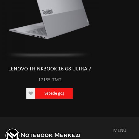
LENOVO THINKBOOK 16 G8 ULTRA 7
17185
TMT
Sebede goş
MENU