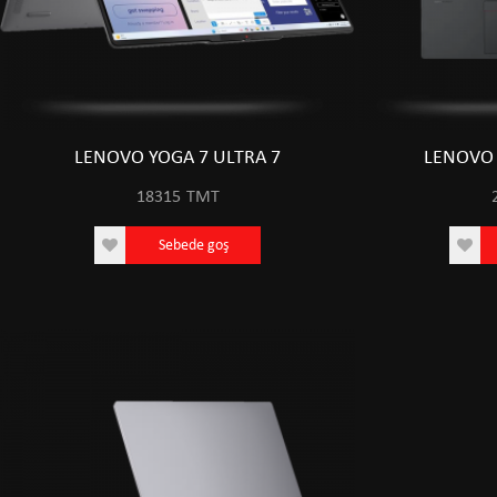
LENOVO YOGA 7 ULTRA 7
LENOVO 
18315
TMT
Sebede goş