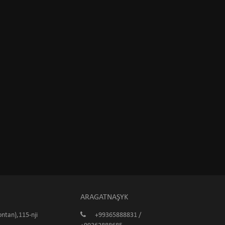
ARAGATNAŞYK
ntan),115-nji
+99365888831 /