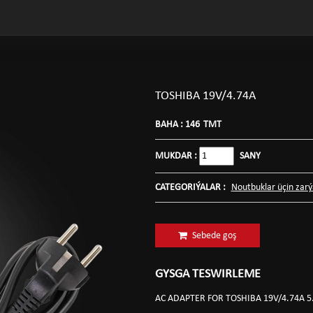
TOSHIBA 19V/4.74A
BAHA :
146
TMT
MUKDAR :
SANY
CATEGORIÝALAR :
Noutbuklar üçin zarýa
Sebede goş
GYSGA TESWIRLEME
AC ADAPTER FOR TOSHIBA 19V/4.74A 5.