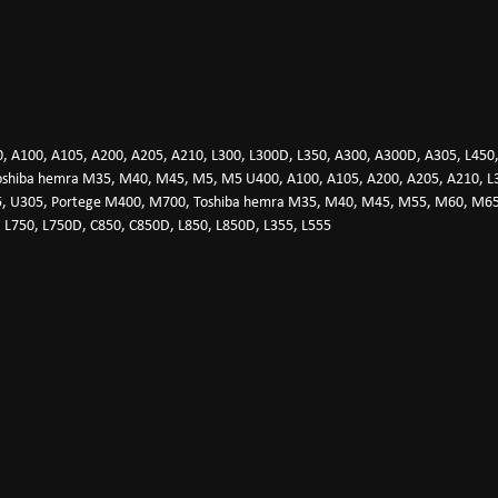
A100, A105, A200, A205, A210, L300, L300D, L350, A300, A300D, A305, L450, 
oshiba hemra M35, M40, M45, M5, M5 U400, A100, A105, A200, A205, A210, L30
305, U305, Portege M400, M700, Toshiba hemra M35, M40, M45, M55, M60, M65
, L750, L750D, C850, C850D, L850, L850D, L355, L555