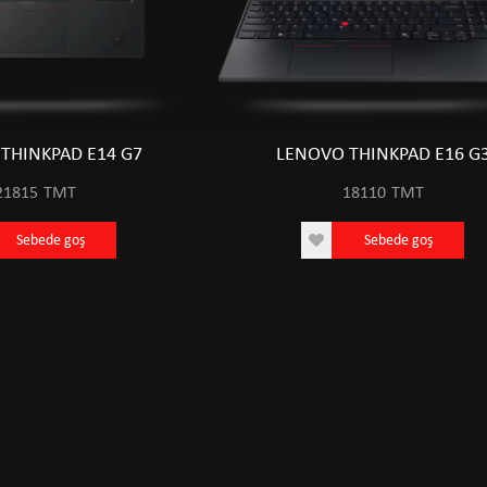
THINKPAD E14 G7
LENOVO THINKPAD E16 G
21815
TMT
18110
TMT
Sebede goş
Sebede goş