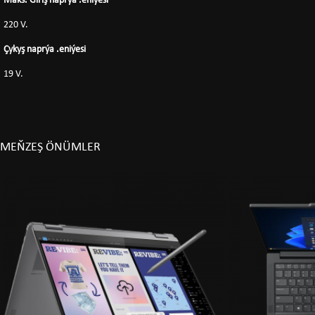
Maks. Giriş naprýa .eniýesi
220 V.
Çykyş naprýa .eniýesi
19 V.
MEŇZEŞ ÖNÜMLER