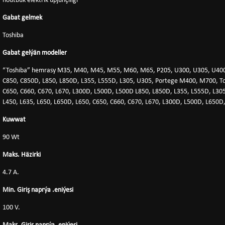
noutbuk elektrik üpjünçiligi
Gabat gelmek
Toshiba
Gabat gelýän modeller
“Toshiba” hemrasy M35, M40, M45, M55, M60, M65, P205, U300, U305, U400, 
C850, C850D, L850, L850D, L355, L555D, L305, U305, Portege M400, M700, T
C650, C660, C670, L670, L300D, L500D, L500D L850, L850D, L355, L555D, L
L450, L635, L650, L650D, L650, C650, C660, C670, L670, L300D, L500D, L650D
Kuwwat
90 Wt
Maks. Häzirki
4.7 A.
Min. Giriş naprýa .eniýesi
100 V.