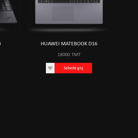
3
HUAWEI MATEBOOK D16
18000
TMT
Sebede goş