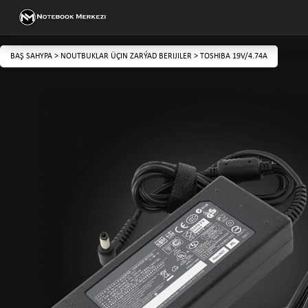
BAŞ SAHYPA
>
NOUTBUKLAR ÜÇIN ZARÝAD BERIJILER
>
TOSHIBA 19V/4.74A