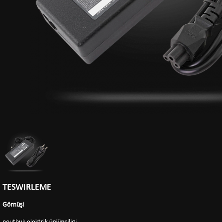
TESWIRLEME
Görnüşi