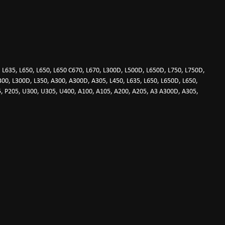
L635, L650, L650, L650 C670, L670, L300D, L500D, L650D, L750, L750D,
0, L300D, L350, A300, A300D, A305, L450, L635, L650, L650D, L650,
, P205, U300, U305, U400, A100, A105, A200, A205, A3 A300D, A305,