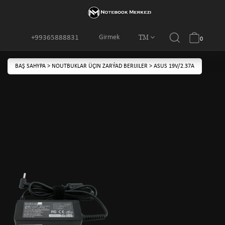
TM
Girmek
+99365888831
0
BAŞ SAHYPA
>
NOUTBUKLAR ÜÇIN ZARÝAD BERIJILER
>
ASUS 19V/2.37A