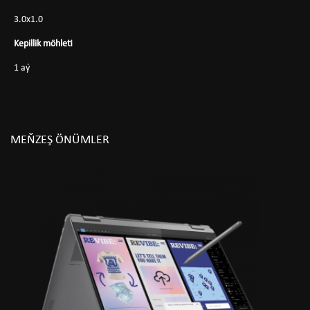
3.0x1.0
Kepillik möhleti
1 aý
MEŇZEŞ ÖNÜMLER