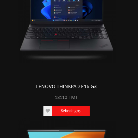
LENOVO THINKPAD E16 G3
18110
TMT
Sebede goş