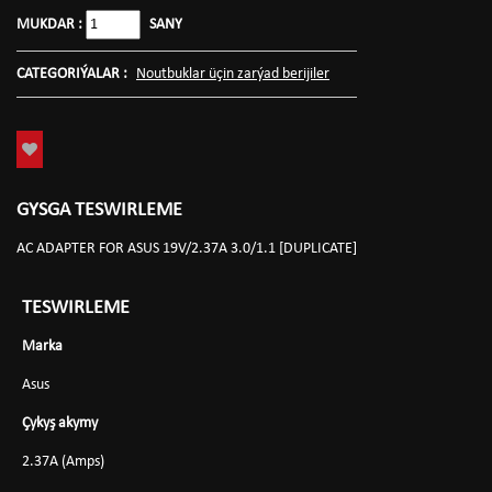
MUKDAR :
SANY
CATEGORIÝALAR :
Noutbuklar üçin zarýad berijiler
GYSGA TESWIRLEME
AC ADAPTER FOR ASUS 19V/2.37A 3.0/1.1 [DUPLICATE]
TESWIRLEME
Marka
Asus
Çykyş akymy
2.37A (Amps)