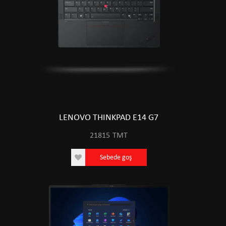
LENOVO THINKPAD E14 G7
21815
TMT
Sebede goş