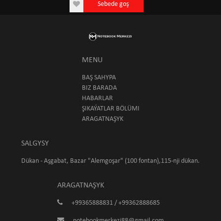
Sebede goş
MENU
BAŞ SAHYPA
BIZ BARADA
HABARLAR
ŞIKAÝATLAR BÖLÜMI
ARAGATNAŞYK
SALGYSY
Dükan - Aşgabat, Bazar "Alemgoşar" (100 fontan),115-nji dükan.
ARAGATNAŞYK
+99365888831 / +99362888685
notebookmerkezi88@gmail.com