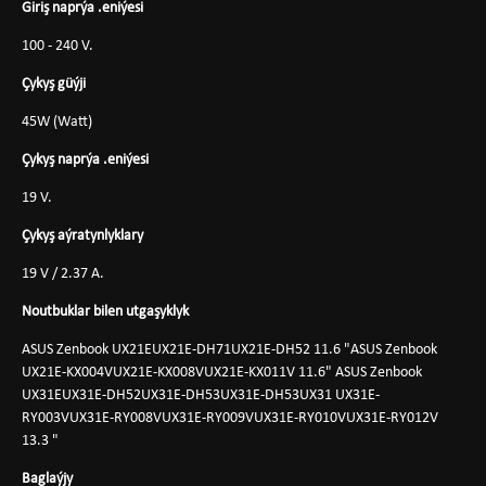
Giriş naprýa .eniýesi
100 - 240 V.
Çykyş güýji
45W (Watt)
Çykyş naprýa .eniýesi
19 V.
Çykyş aýratynlyklary
19 V / 2.37 A.
Noutbuklar bilen utgaşyklyk
ASUS Zenbook UX21EUX21E-DH71UX21E-DH52 11.6 "ASUS Zenbook
UX21E-KX004VUX21E-KX008VUX21E-KX011V 11.6" ASUS Zenbook
UX31EUX31E-DH52UX31E-DH53UX31E-DH53UX31 UX31E-
RY003VUX31E-RY008VUX31E-RY009VUX31E-RY010VUX31E-RY012V
13.3 "
Baglaýjy