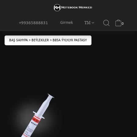
TM
Girmek
+99365888831
0
BAŞ SAHYPA
>
BEÝLEKILER
>
B85A ÝYLYLYK PASTASY