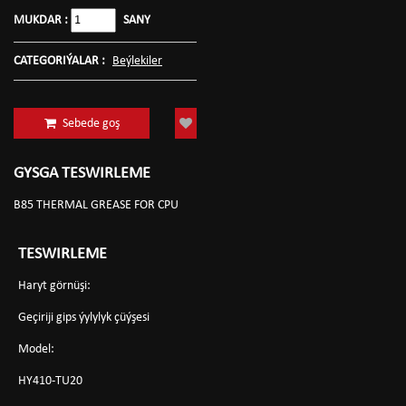
MUKDAR :
SANY
CATEGORIÝALAR :
Beýlekiler
Sebede goş
GYSGA TESWIRLEME
B85 THERMAL GREASE FOR CPU
TESWIRLEME
Haryt görnüşi:
Geçiriji gips ýylylyk çüýşesi
Model:
HY410-TU20