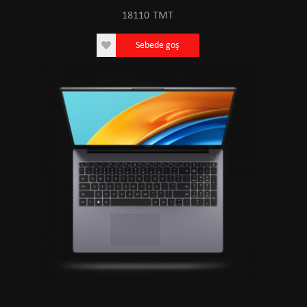
18110
TMT
Sebede goş