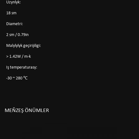
Uzynlyk:
18 sm
Diametri:
2 sm / 0.79in
Malylylyk geçirijiligi:
> 1.42W / m-k
Iş temperaturasy:
-30 ~ 280 ℃
MEŇZEŞ ÖNÜMLER