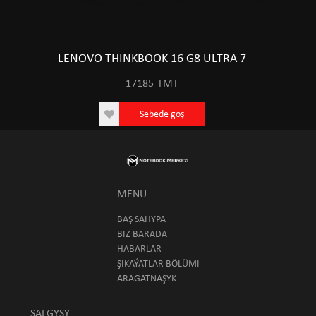
LENOVO THINKBOOK 16 G8 ULTRA 7
17185
TMT
Sebede goş
MENU
BAŞ SAHYPA
BIZ BARADA
HABARLAR
ŞIKAÝATLAR BÖLÜMI
ARAGATNAŞYK
SALGYSY