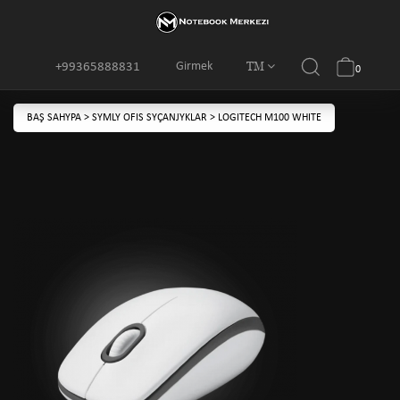
TM
Girmek
+99365888831
0
BAŞ SAHYPA
>
SYMLY OFIS SYÇANJYKLAR
>
LOGITECH M100 WHITE