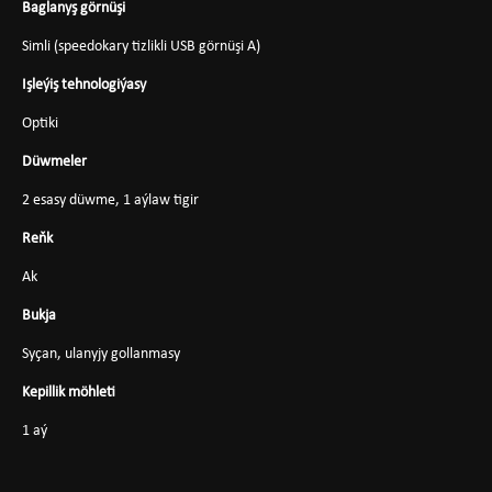
Baglanyş görnüşi
Simli (speedokary tizlikli USB görnüşi A)
Işleýiş tehnologiýasy
Optiki
Düwmeler
2 esasy düwme, 1 aýlaw tigir
Reňk
Ak
Bukja
Syçan, ulanyjy gollanmasy
Kepillik möhleti
1 aý