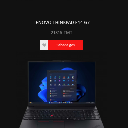
LENOVO THINKPAD E14 G7
21815
TMT
Sebede goş