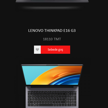
LENOVO THINKPAD E16 G3
18110
TMT
Sebede goş