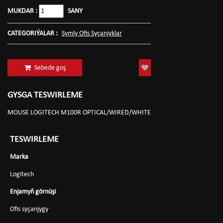
MUKDAR :
SANY
CATEGORIÝALAR :
Symly Ofis Syçanjyklar
Sebede goş
GYSGA TESWIRLEME
MOUSE LOGITECH M100R OPTICAL/WIRED/WHITE
TESWIRLEME
Marka
Logitech
Enjamyň görnüşi
Ofis syçanjygy