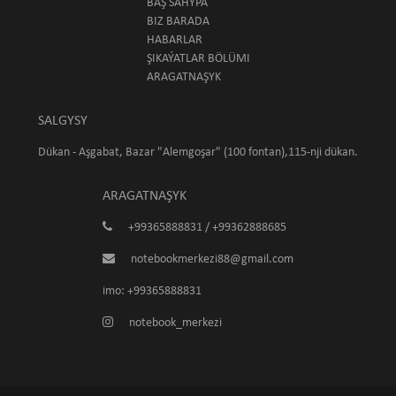
BAŞ SAHYPA
BIZ BARADA
HABARLAR
ŞIKAÝATLAR BÖLÜMI
ARAGATNAŞYK
SALGYSY
Dükan - Aşgabat, Bazar "Alemgoşar" (100 fontan),115-nji dükan.
ARAGATNAŞYK
+99365888831 / +99362888685
notebookmerkezi88@gmail.com
imo: +99365888831
notebook_merkezi