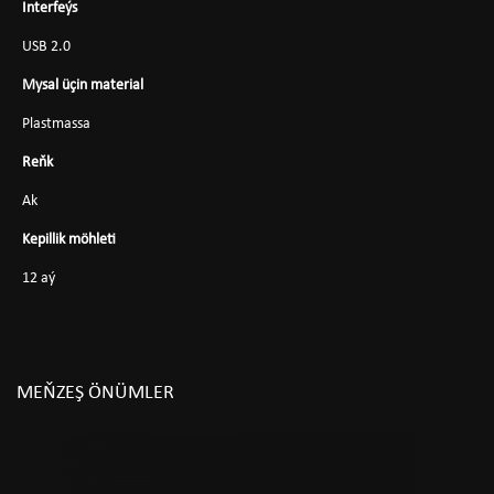
Interfeýs
USB 2.0
Mysal üçin material
Plastmassa
Reňk
Ak
Kepillik möhleti
12 aý
MEŇZEŞ ÖNÜMLER