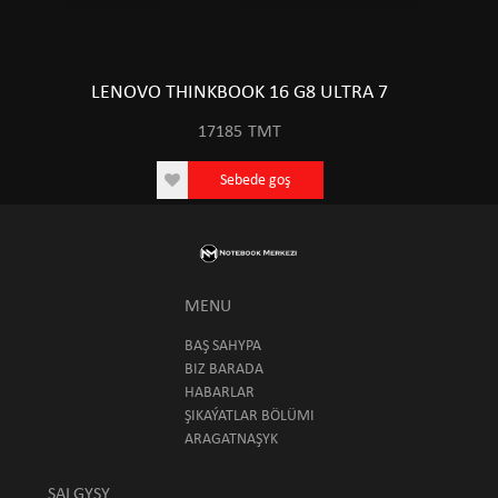
LENOVO THINKBOOK 16 G8 ULTRA 7
17185
TMT
Sebede goş
MENU
BAŞ SAHYPA
BIZ BARADA
HABARLAR
ŞIKAÝATLAR BÖLÜMI
ARAGATNAŞYK
SALGYSY