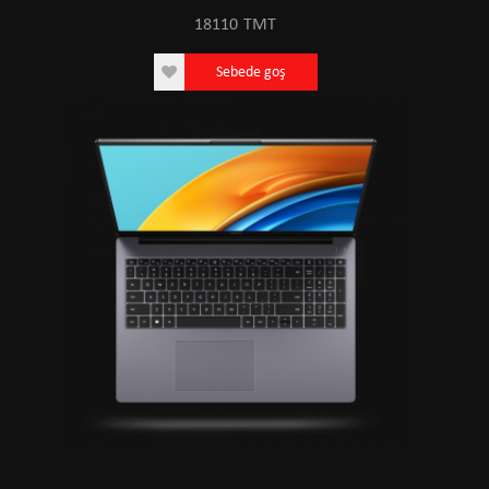
18110
TMT
Sebede goş