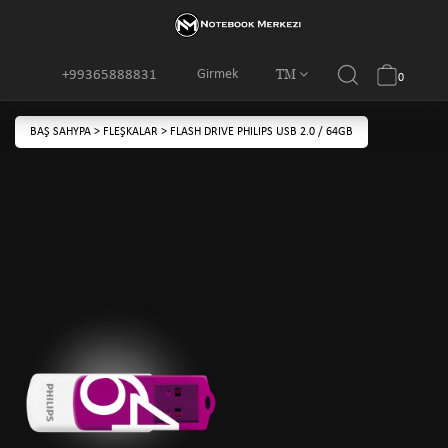
TM
Girmek
+99365888831
0
BAŞ SAHYPA
>
FLEŞKALAR
>
FLASH DRIVE PHILIPS USB 2.0 / 64GB