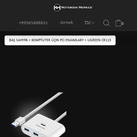
TM
Girmek
+99365888831
0
BAŞ SAHYPA
>
KOMPÝUTER ÜÇIN PCI ENJAMLARY
>
UGREEN CR113