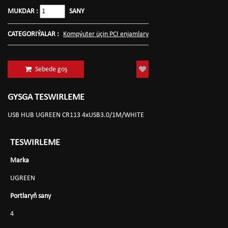
MUKDAR :
SANY
CATEGORIÝALAR :
Kompýuter üçin PCI enjamlary
Sebede goş
GYSGA TESWIRLEME
USB HUB UGREEN CR113 4xUSB3.0/1M/WHITE
TESWIRLEME
Marka
UGREEN
Portlaryň sany
4