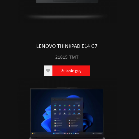
LENOVO THINKPAD E14 G7
21815
TMT
Sebede goş