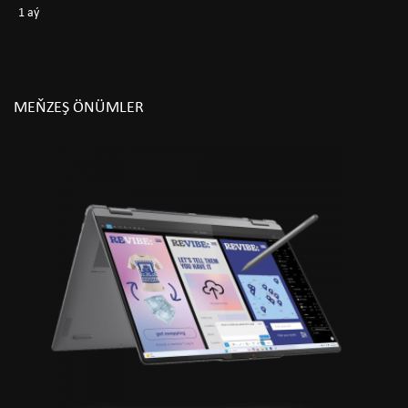
1 aý
MEŇZEŞ ÖNÜMLER