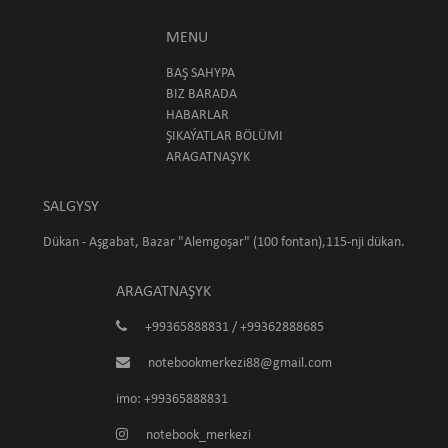
MENU
BAŞ SAHYPA
BIZ BARADA
HABARLAR
ŞIKAÝATLAR BÖLÜMI
ARAGATNAŞYK
SALGYSY
Dükan - Aşgabat, Bazar "Alemgoşar" (100 fontan),115-nji dükan.
ARAGATNAŞYK
+99365888831 / +99362888685
notebookmerkezi88@gmail.com
imo: +99365888831
notebook_merkezi