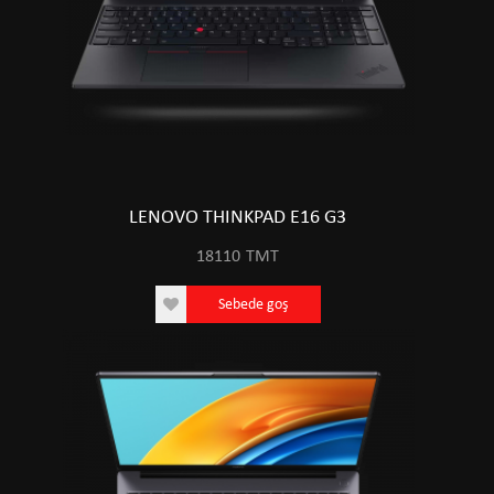
LENOVO THINKPAD E16 G3
18110
TMT
Sebede goş