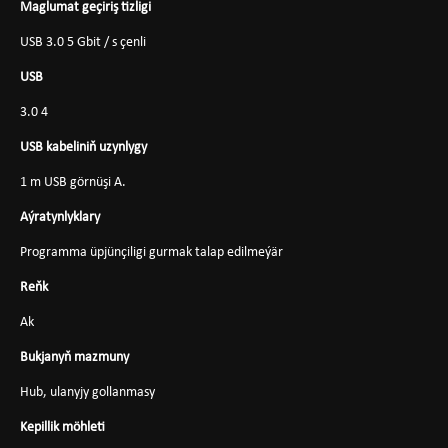
Maglumat geçiriş tizligi
USB 3.0 5 Gbit / s çenli
USB
3.0 4
USB kabeliniň uzynlygy
1 m USB görnüşi A.
Aýratynlyklary
Programma üpjünçiligi gurmak talap edilmeýär
Reňk
Ak
Bukjanyň mazmuny
Hub, ulanyjy gollanmasy
Kepillik möhleti