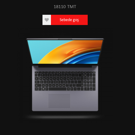
18110
TMT
Sebede goş