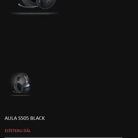
AULA S505 BLACK
ELÝETERLI DÄL