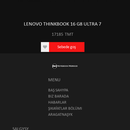
LENOVO THINKBOOK 16 G8 ULTRA 7
17185
TMT
Sebede goş
MENU
BAŞ SAHYPA
BIZ BARADA
HABARLAR
ŞIKAÝATLAR BÖLÜMI
ARAGATNAŞYK
SALGYSY