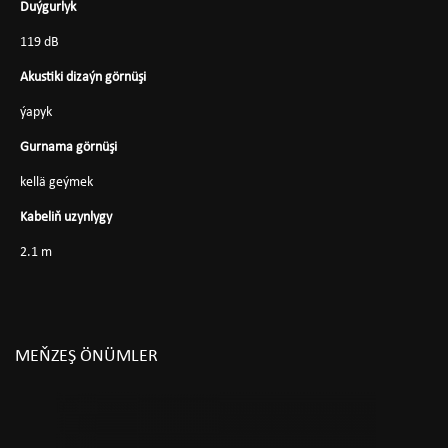
Duýgurlyk
119 dB
Akustiki dizaýn görnüşi
ýapyk
Gurnama görnüşi
kellä geýmek
Kabeliň uzynlygy
2.1 m
MEŇZEŞ ÖNÜMLER