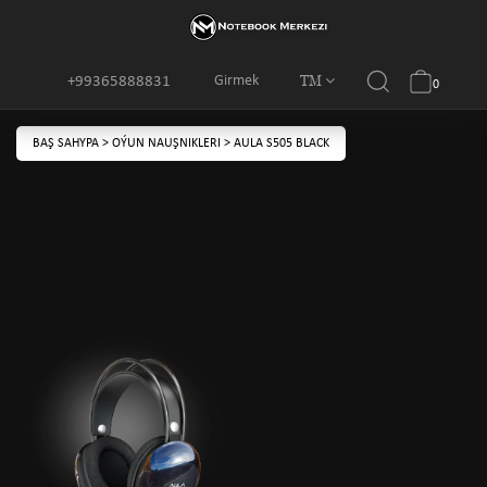
TM
Girmek
+99365888831
0
BAŞ SAHYPA
>
OÝUN NAUŞNIKLERI
>
AULA S505 BLACK