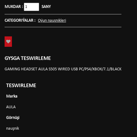
MUKDAR :
SANY
CATEGORIÝALAR :
Oýun nauşnikleri
GYSGA TESWIRLEME
GAMING HEADSET AULA S505 WIRED USB PC/PS4/XBOX/7.1/BLACK
TESWIRLEME
Marka
AULA
Görnüşi
nauşnik