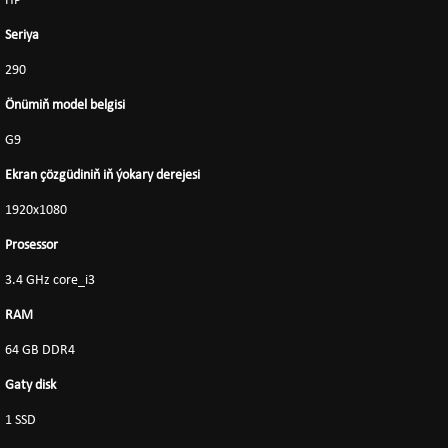
HP
Seriya
290
Önümiň model belgisi
G9
Ekran çözgüdiniň iň ýokary derejesi
1920x1080
Prosessor
3.4 GHz core_i3
RAM
64 GB DDR4
Gaty disk
1 SSD