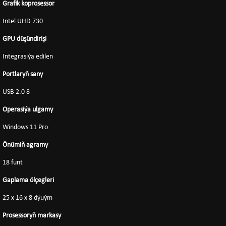
Grafik koprosessor
Intel UHD 730
GPU düşündirişi
Integrasiýa edilen
Portlaryň sany
USB 2.0 8
Operasiýa ulgamy
Windows 11 Pro
Önümiň agramy
18 funt
Gaplama ölçegleri
25 x 16 x 8 dýuým
Prosessoryň markasy