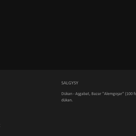
SALGYSY
Dükan - Aşgabat, Bazar "Alemgoşar" (100 fo
dükan.
K