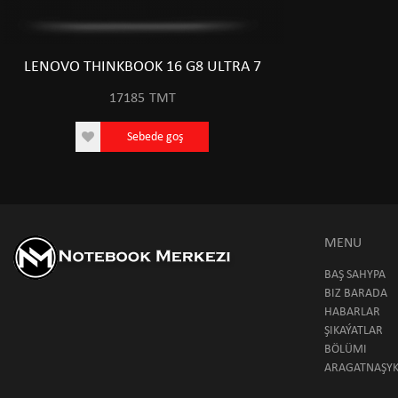
LENOVO THINKBOOK 16 G8 ULTRA 7
17185
TMT
Sebede goş
MENU
BAŞ SAHYPA
BIZ BARADA
HABARLAR
ŞIKAÝATLAR
BÖLÜMI
ARAGATNAŞY