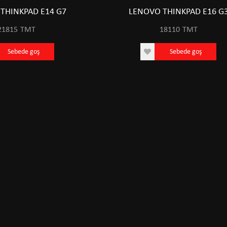
THINKPAD E14 G7
LENOVO THINKPAD E16 G
21815
TMT
18110
TMT
Sebede goş
Sebede goş