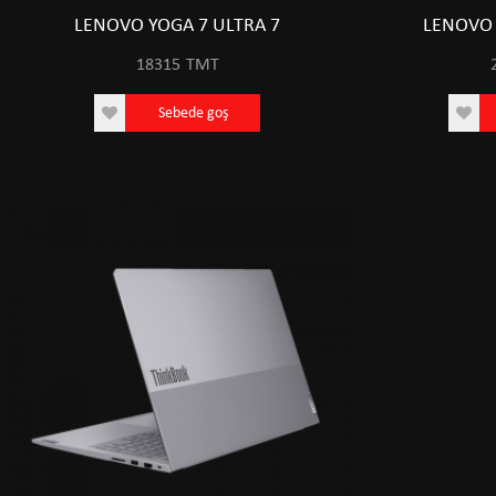
LENOVO YOGA 7 ULTRA 7
LENOVO 
18315
TMT
Sebede goş