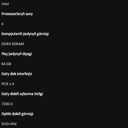
Intel
Prosessorlaryň sany
4
Kompýuteriň ýadynyň görnüşi
DDR4 SDRAM
Fleş ýadynyň ölçegi
64 GB
Gaty disk interfeýsi
PCIE x 4
Gaty diskiň aýlanma tizligi
7200.0
Optiki diskiň görnüşi
DVD+RW