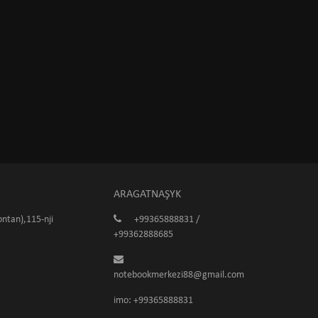
ARAGATNAŞYK
ntan),115-nji
+99365888831 /
+99362888685
notebookmerkezi88@gmail.com
imo: +99365888831