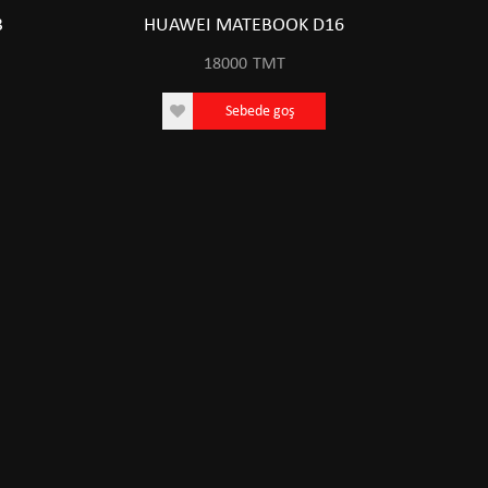
3
HUAWEI MATEBOOK D16
18000
TMT
Sebede goş