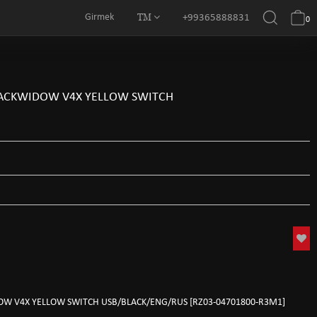
TM
Girmek
+99365888831
0
ACKWIDOW V4X YELLOW SWITCH
 V4X YELLOW SWITCH USB/BLACK/ENG/RUS [RZ03-04701800-R3M1]