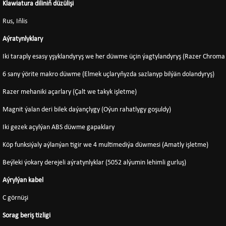
Klawiatura diliniň düzülişi
Rus, Iňlis
Aýratynlyklary
Iki taraply esasy yşyklandyryş we her düwme üçin ýagtylandyryş (Razer Chroma
6 sany ýörite makro düwme (Elmek uçlaryňyzda sazlanyp bilýän dolandyryş)
Razer mehaniki açarlary (Çalt we takyk işletme)
Magnit ýalan deri bilek daýançlygy (Oýun rahatlygy goşuldy)
Iki gezek açylýan ABS düwme gapaklary
Köp funksiýaly aýlanýan tigir we 4 multimediýa düwmesi (Amatly işletme)
Beýleki ýokary derejeli aýratynlyklar (5052 alýumin lehimli gurluş)
Aýrylýan kabel
C görnüşi
Sorag beriş tizligi