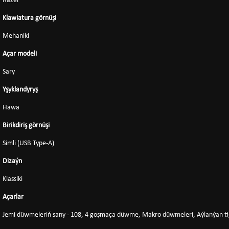
Razer
Klawiatura görnüşi
Mehaniki
Açar modeli
Sary
Yşyklandyryş
Hawa
Birikdiriş görnüşi
Simli (USB Type-A)
Dizaýn
Klassiki
Açarlar
Jemi düwmeleriň sany - 108, 4 goşmaça düwme, Makro düwmeleri, Aýlanýan ti