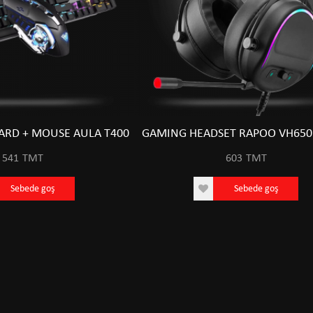
RD + MOUSE AULA T400
GAMING HEADSET RAPOO VH650
541
TMT
603
TMT
Sebede goş
Sebede goş