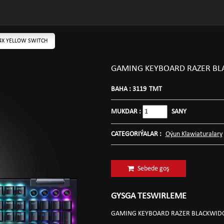
X YELLOW SWITCH
GAMING KEYBOARD RAZER BL
BAHA :
3119
TMT
MUKDAR :
SANY
CATEGORIÝALAR :
Oýun Klawiaturalary
Sebede goş
GYSGA TESWIRLEME
GAMING KEYBOARD RAZER BLACKWIDOW