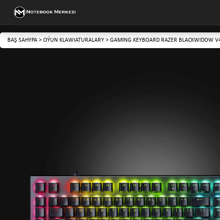
BAŞ SAHYPA
>
OÝUN KLAWIATURALARY
>
GAMING KEYBOARD RAZER BLACKWIDOW V4