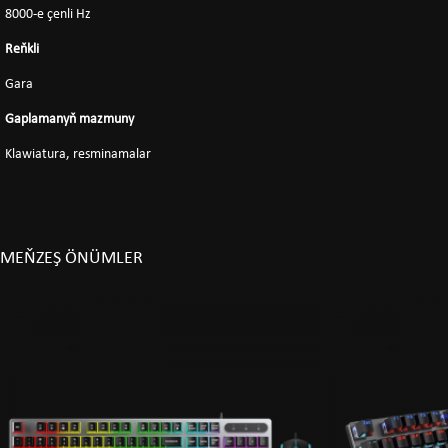
8000-e çenli Hz
Reňkli
Gara
Gaplamanyň mazmuny
Klawiatura, resminamalar
MEŇZEŞ ÖNÜMLER