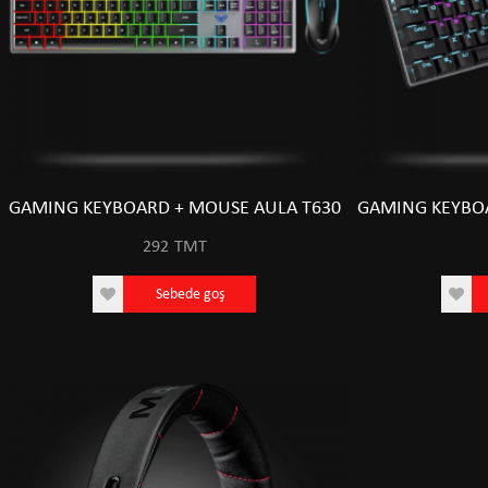
GAMING KEYBOARD + MOUSE AULA T630
GAMING KEYBOA
292
TMT
Sebede goş