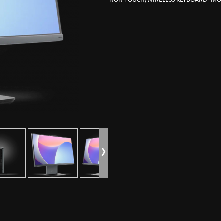
NON TOUCH/WIRELESS KEYBOARD+MO
›