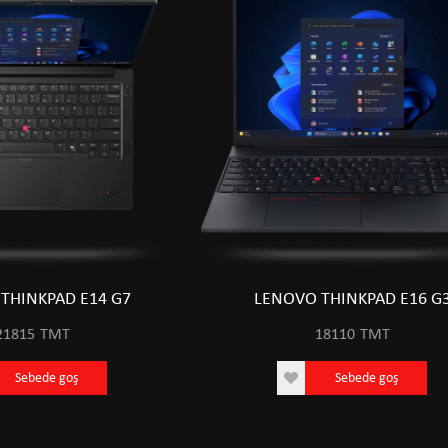
THINKPAD E14 G7
LENOVO THINKPAD E16 G
21815
TMT
18110
TMT
Sebede goş
Sebede goş