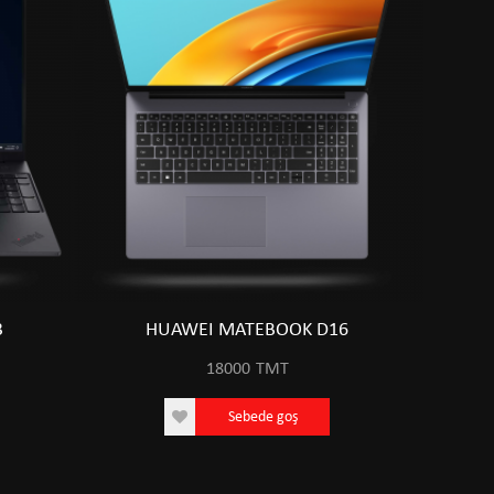
3
HUAWEI MATEBOOK D16
18000
TMT
Sebede goş