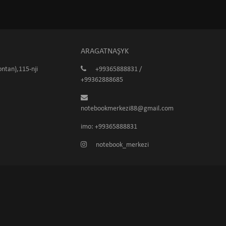
ARAGATNAŞYK
ntan),115-nji
+99365888831 /
+99362888685
notebookmerkezi88@gmail.com
imo: +99365888831
notebook_merkezi