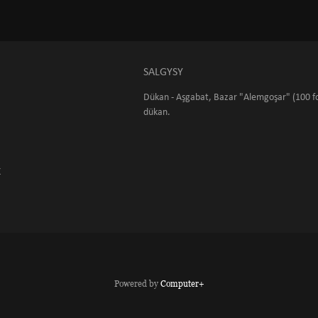
SALGYSY
Dükan - Aşgabat, Bazar "Alemgoşar" (100 fo
dükan.
K
Powered by
Computer+