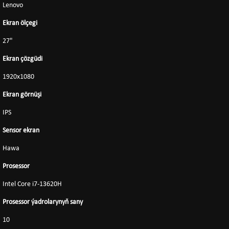
Lenovo
Ekran ölçegi
27"
Ekran çözgüdi
1920x1080
Ekran görnüşi
IPS
Sensor ekran
Hawa
Prosessor
Intel Core i7-13620H
Prosessor ýadrolarynyň sany
10