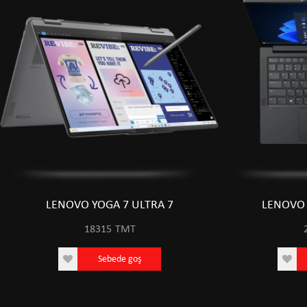
LENOVO YOGA 7 ULTRA 7
LENOVO 
18315
TMT
Sebede goş