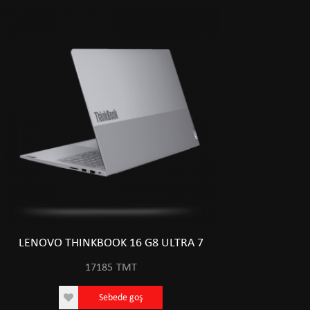
LENOVO THINKBOOK 16 G8 ULTRA 7
17185
TMT
Sebede goş