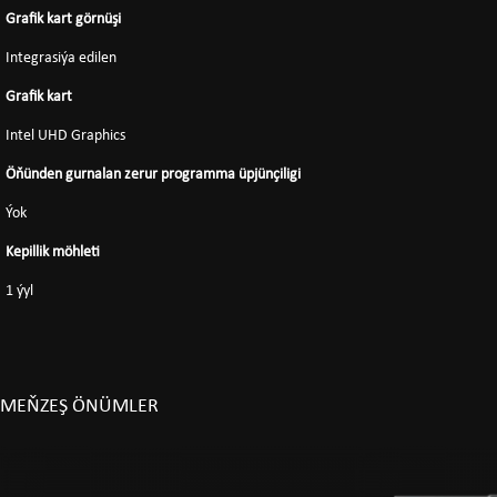
Grafik kart görnüşi
Integrasiýa edilen
Grafik kart
Intel UHD Graphics
Öňünden gurnalan zerur programma üpjünçiligi
Ýok
Kepillik möhleti
1 ýyl
MEŇZEŞ ÖNÜMLER