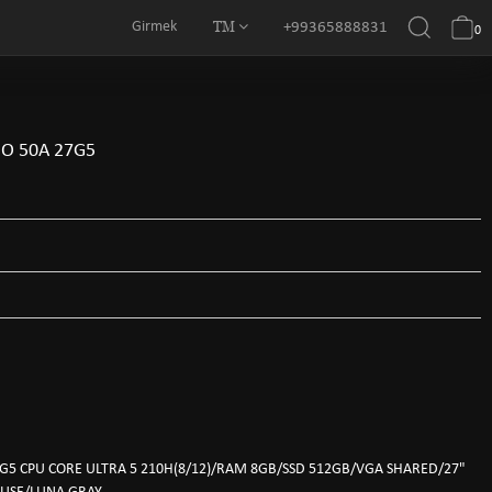
TM
Girmek
+99365888831
0
O 50A 27G5
G5 CPU CORE ULTRA 5 210H(8/12)/RAM 8GB/SSD 512GB/VGA SHARED/27"