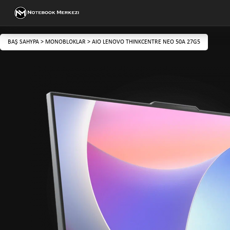
BAŞ SAHYPA
>
MONOBLOKLAR
>
AIO LENOVO THINKCENTRE NEO 50A 27G5