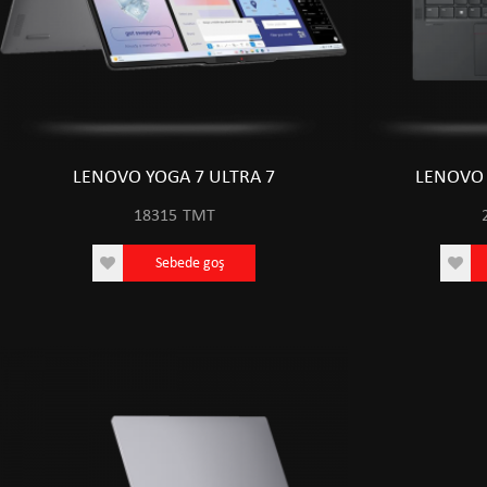
LENOVO YOGA 7 ULTRA 7
LENOVO 
18315
TMT
Sebede goş