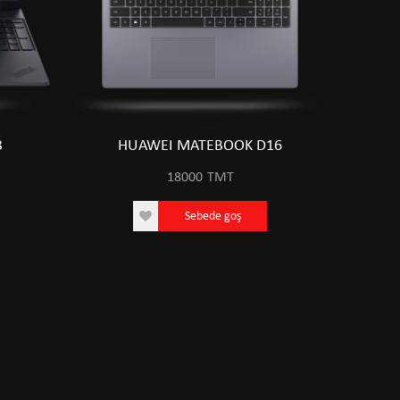
3
HUAWEI MATEBOOK D16
18000
TMT
Sebede goş