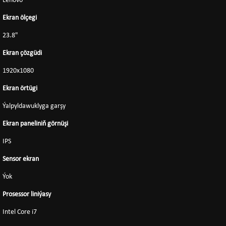
Lenovo
Ekran ölçegi
23.8"
Ekran çözgüdi
1920x1080
Ekran örtügi
Ýalpyldawuklyga garşy
Ekran paneliniň görnüşi
IPS
Sensor ekran
Ýok
Prosessor liniýasy
Intel Core i7