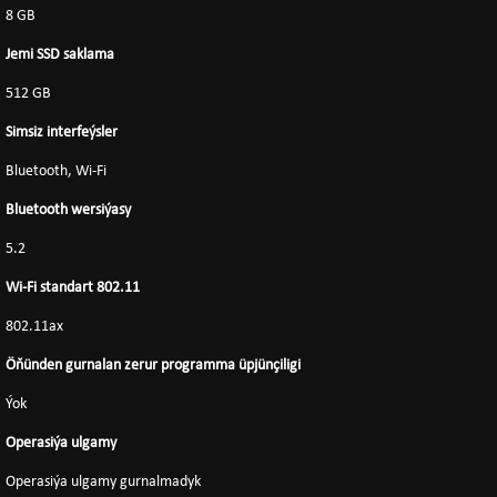
8 GB
Jemi SSD saklama
512 GB
Simsiz interfeýsler
Bluetooth, Wi-Fi
Bluetooth wersiýasy
5.2
Wi-Fi standart 802.11
802.11ax
Öňünden gurnalan zerur programma üpjünçiligi
Ýok
Operasiýa ulgamy
Operasiýa ulgamy gurnalmadyk