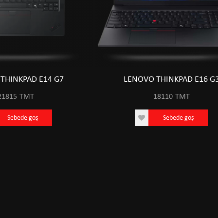
THINKPAD E14 G7
LENOVO THINKPAD E16 G
21815
TMT
18110
TMT
Sebede goş
Sebede goş