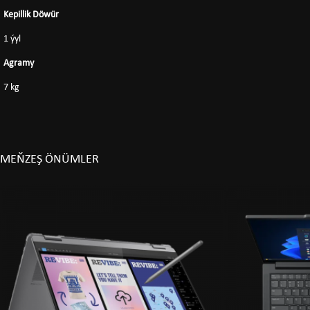
Kepillik Döwür
1 ýyl
Agramy
7 kg
MEŇZEŞ ÖNÜMLER