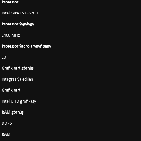
Prosessor
Intel Core i7-13620H
Prosessor ýygylygy
2400 MHz
Prosessor ýadrolarynyň sany
10
Grafik kart görnüşi
Integrasiýa edilen
Grafik kart
Intel UHD grafikasy
RAM görnüşi
DDR5
RAM