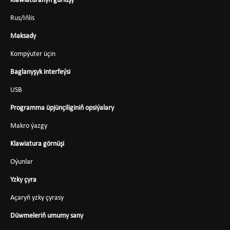
Klawiaturanyň gurluşy
Rus/Iňlis
Maksady
Kompýuter üçin
Baglanyşyk interfeýsi
USB
Programma üpjünçiliginiň opsiýalary
Makro ýazgy
Klawiatura görnüşi
Oýunlar
Yzky çyra
Açaryň yzky çyrasy
Düwmeleriň umumy sany