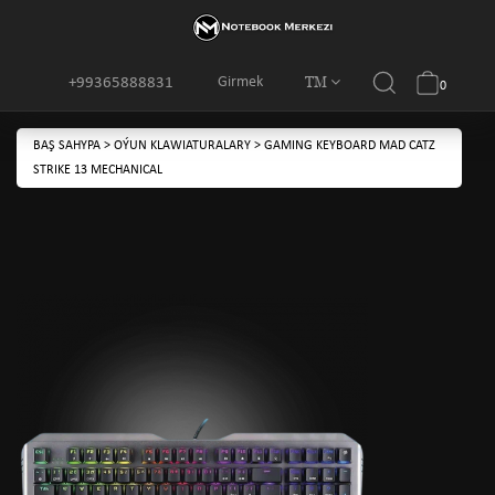
TM
Girmek
+99365888831
0
BAŞ SAHYPA
>
OÝUN KLAWIATURALARY
>
GAMING KEYBOARD MAD CATZ
STRIKE 13 MECHANICAL