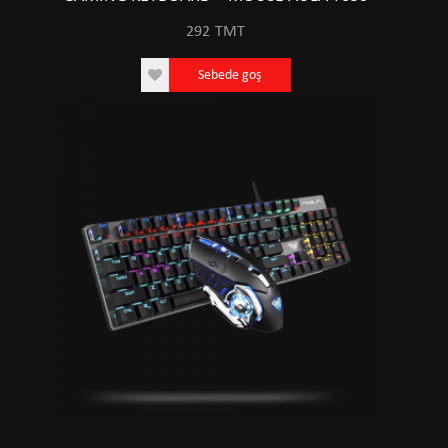
292
TMT
Sebede goş