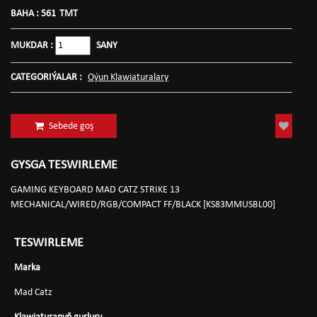
BAHA :
561
TMT
MUKDAR :
SANY
CATEGORIÝALAR :
Oýun Klawiaturalary
Sebede goş
GYSGA TESWIRLEME
GAMING KEYBOARD MAD CATZ STRIKE 13
MECHANICAL/WIRED/RGB/COMPACT FF/BLACK [KS83MMUSBL00]
TESWIRLEME
Marka
Mad Catz