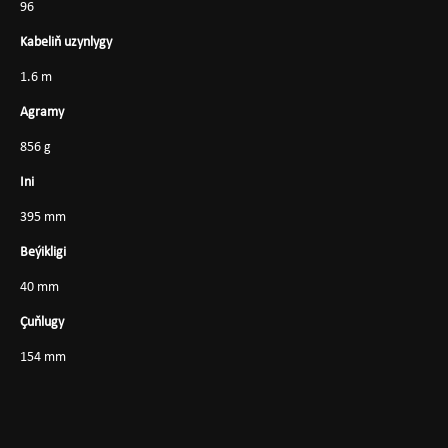
96
Kabeliň uzynlygy
1.6 m
Agramy
856 g
Ini
395 mm
Beýikligi
40 mm
Çuňlugy
154 mm