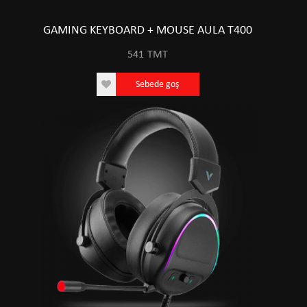
GAMING KEYBOARD + MOUSE AULA T400
541
TMT
Sebede goş