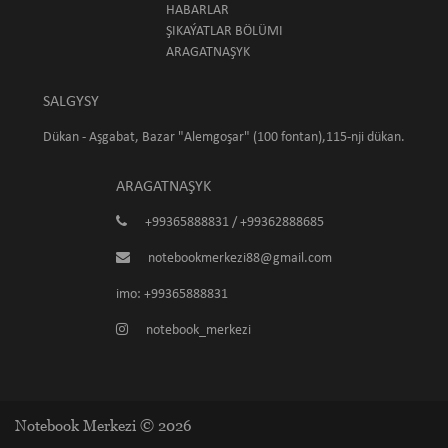
HABARLAR
ŞIKAÝATLAR BÖLÜMI
ARAGATNAŞYK
SALGYSY
Dükan - Aşgabat, Bazar "Alemgoşar" (100 fontan),115-nji dükan.
ARAGATNAŞYK
+99365888831 / +99362888685
notebookmerkezi88@gmail.com
imo: +99365888831
notebook_merkezi
Notebook Merkezi © 2026