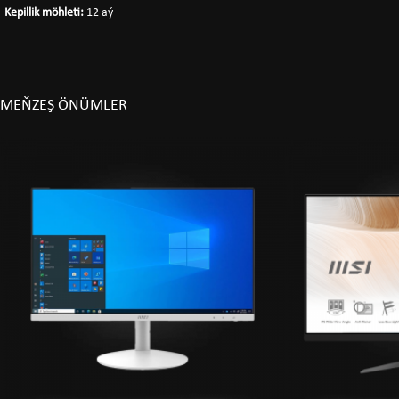
Kepillik möhleti:
12 aý
MEŇZEŞ ÖNÜMLER