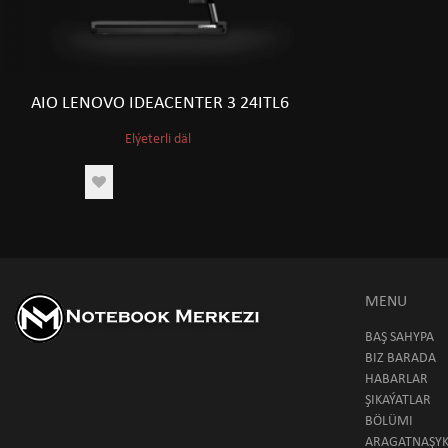
AIO LENOVO IDEACENTER 3 24ITL6
Elýeterli däl
MENU
BAŞ SAHYPA
BIZ BARADA
HABARLAR
ŞIKAÝATLAR
BÖLÜMI
ARAGATNAŞY