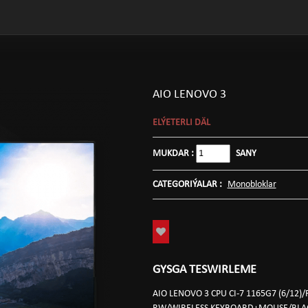
AIO LENOVO 3
ELÝETERLI DÄL
MUKDAR :
SANY
CATEGORIÝALAR :
Monobloklar
GYSGA TESWIRLEME
AIO LENOVO 3 CPU CI-7 1165G7 (6/1