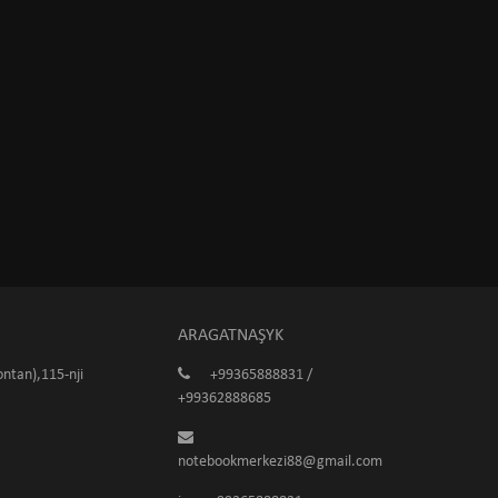
ARAGATNAŞYK
ntan),115-nji
+99365888831 /
+99362888685
notebookmerkezi88@gmail.com