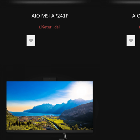
AIO MSI AP241P
AI
Elýeterli däl