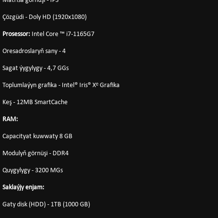
Matrisa görnüşi - IPS
Çözgüdi - Doly HD (1920x1080)
Prosessor:
Intel Core ™ i7-1165G7
Oresadroslaryň sany - 4
Sagat ýygylygy - 4,7 GGs
Toplumlaýyn grafika - Intel® Iris® Xᵉ Grafika
Keş - 12MB SmartCache
RAM:
Capacityat kuwwaty 8 GB
Modulyň görnüşi - DDR4
Quygylygy - 3200 MGs
Saklaýjy enjam:
Gaty disk (HDD) - 1TB (1000 GB)