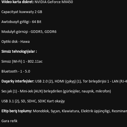
Wideo karta diskret:
NVIDIA GeForce MX450
Capacityat kuwwaty 2 GB
Awtobusyň giňligi - 64 Bit
Modulyň görnüşi - GDDR5, GDDR6
Optiki disk - Hawa
Simsiz tehnologiýalar :
Simsiz (Wi-Fi) 1 - 802.11ac
Bluetooth - 1 - 5.0
Daşarky interfeýsler:
USB 2.0 (2), HDMI (çykyş) (1), Tor birleşdirijisi 1 - LAN (RJ-
Ses jak (1) - Mini-Jek (AUX) birleşdirilen (gürleýjiler, nauşnik, mikrofon)
USB 3.1 (2), SD, SDHC, SDXC Kart okaýjy
Eltip beriş toplumy:
Monoblok, Syçan, Klawiatura, Elektrik üpjünçiligi, Resmina
Gara reňk