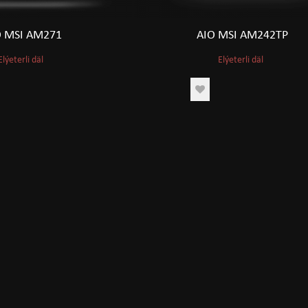
O MSI AM271
AIO MSI AM242TP
Elýeterli däl
Elýeterli däl