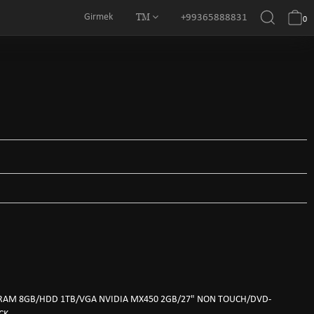
TM
Girmek
+99365888831
0
2)/RAM 8GB/HDD 1TB/VGA NVIDIA MX450 2GB/27" NON TOUCH/DVD-