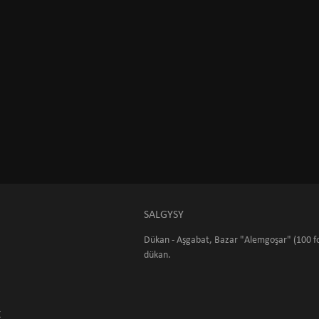
SALGYSY
Dükan - Aşgabat, Bazar "Alemgoşar" (100 fo
dükan.
K