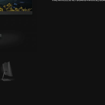
RW/WIRELESS KEYBOARD+MOUSE/BLA