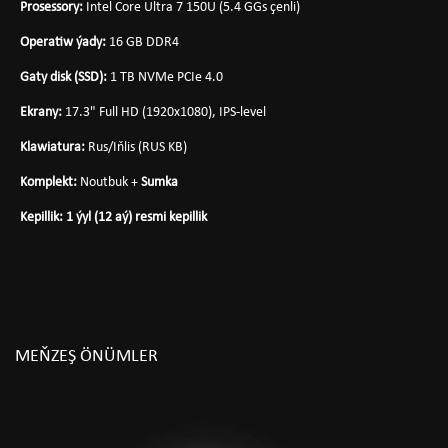
Prosessory:
Intel Core Ultra 7 150U (5.4 GGs çenli)
Operatiw ýady:
16 GB DDR4
Gaty disk (SSD):
1 TB NVMe PCIe 4.0
Ekrany:
17.3" Full HD (1920x1080), IPS-level
Klawiatura:
Rus/Iňlis (RUS KB)
Komplekt:
Noutbuk +
Sumka
Kepillik:
1 ýyl (12 aý) resmi kepillik
MEŇZEŞ ÖNÜMLER