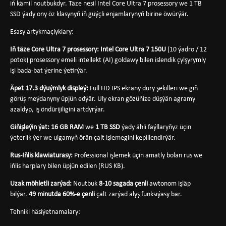
iň kämil noutbukdyr. Täze nesil Intel Core Ultra 7 prosessory we 1 TB
SSD ýady ony öz klasynyň iň güýçli enjamlarynyň birine öwürýär.
Esasy artykmaçlyklary:
Iň täze Core Ultra 7 prosessory:
Intel Core Ultra 7 150U
(10 ýadro / 12
potok) prosessory emeli intellekt (AI) goldawy bilen islendik çylşyrymly
işi bada-bat ýerine ýetirýär.
Äpet 17.3 dýuýmlyk displeý:
Full HD IPS ekrany dury şekilleri we giň
görüş meýdanyny üpjün edýär. Uly ekran gözüňize düşýän agramy
azaldyp, iş öndürijiligini artdyrýar.
Giňişleýin ýat:
16 GB RAM
we
1 TB SSD
ýady ähli faýllaryňyz üçin
ýeterlik ýer we ulgamyň örän çalt işlemegini kepillendirýär.
Rus-Iňlis klawiaturasy:
Professional işlemek üçin amatly bolan rus we
iňlis harplary bilen üpjün edilen (RUS KB).
Uzak möhletli zarýad:
Noutbuk
8-10 sagada çenli
awtonom işläp
bilýär.
49 minutda 60%-e çenli
çalt zarýad alyş funksiýasy bar.
Tehniki häsiýetnamalary: