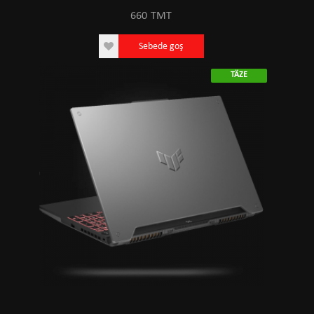
660
TMT
Sebede goş
TÄZE