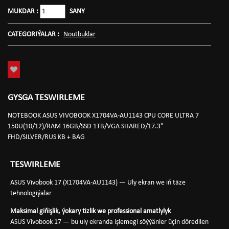
MUKDAR :
SANY
CATEGORIÝALAR :
Noutbuklar
GYSGA TESWIRLEME
NOTEBOOK ASUS VIVOBOOK X1704VA-AU1143 CPU CORE ULTRA 7
150U(10/12)/RAM 16GB/SSD 1TB/VGA SHARED/17.3"
FHD/SILVER/RUS KB + BAG
TESWIRLEME
ASUS Vivobook 17 (X1704VA-AU1143) — Uly ekran we iň täze
tehnologiýalar
Maksimal giňişlik, ýokary tizlik we professional amatlylyk
ASUS Vivobook 17 — bu uly ekranda işlemegi söýýänler üçin döredilen