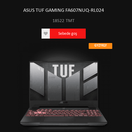
ASUS TUF GAMING FA607NUQ-RL024
18522
TMT
Sebede goş
GYZYKLY