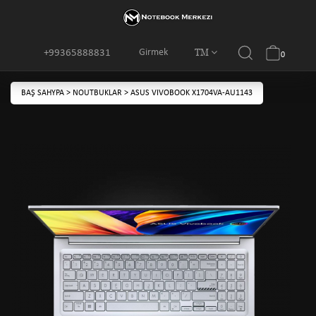
TM
Girmek
+99365888831
0
BAŞ SAHYPA
>
NOUTBUKLAR
>
ASUS VIVOBOOK X1704VA-AU1143