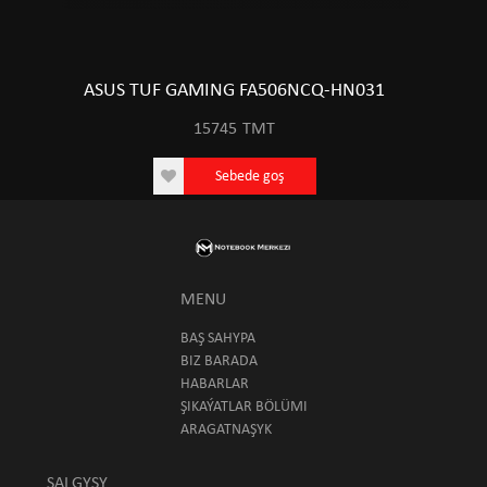
ASUS TUF GAMING FA506NCQ-HN031
15745
TMT
Sebede goş
MENU
BAŞ SAHYPA
BIZ BARADA
HABARLAR
ŞIKAÝATLAR BÖLÜMI
ARAGATNAŞYK
SALGYSY