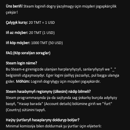
Üns beriň!
Steam loginiň dogry ýazylmagy üçin müşderi jogapkärçilik
çekýär!
Çalyşyk kursy:
20 TMT = 1 USD
Iň az möçber:
20 TMT (1 USD)
Iň köp möçber:
1000 TMT (50 USD)
FAQ (Köp soralýan soraglar)
Steam login näme?
Bu Steam-e girenigizde ulanýan harplaryňyzyň, sanlaryňyzyň we "_"
belgisiniň utgaşmasydyr. Eger logini ýalňyş ýazsaňyz, pul başga ulanyja
gider.
Möhüm:
Loginiň dogrylygy üçin müşderi jogapkärdir.
Steam hasabymyň regionyny (ülkesini) nädip bilmeli?
Steam programmasynda ýa-da saýtynda sag ýokarky burçda adyňyzy
basyň, "Hasap barada" (Account details) bölümine giriň we "Ýurt"
(Country) sütünini tapyň.
Haýsy ýurtlaryň hasaplaryny dolduryp bolýar?
Minimal komissiýa bilen doldurmak şu ýurtlar üçin elýeterli: