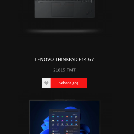
LENOVO THINKPAD E14 G7
21815
TMT
Sebede goş