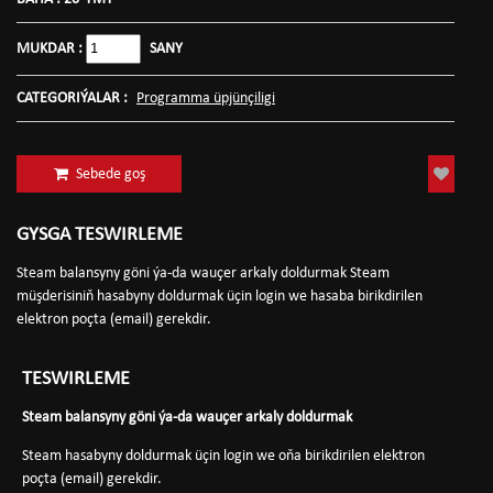
MUKDAR :
SANY
CATEGORIÝALAR :
Programma üpjünçiligi
Sebede goş
GYSGA TESWIRLEME
Steam balansyny göni ýa-da wauçer arkaly doldurmak Steam
müşderisiniň hasabyny doldurmak üçin login we hasaba birikdirilen
elektron poçta (email) gerekdir.
TESWIRLEME
Steam balansyny göni ýa-da wauçer arkaly doldurmak
Steam hasabyny doldurmak üçin login we oňa birikdirilen elektron
poçta (email) gerekdir.