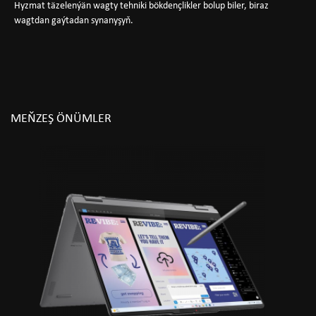
Hyzmat täzelenýän wagty tehniki bökdençlikler bolup biler, biraz
wagtdan gaýtadan synanyşyň.
MEŇZEŞ ÖNÜMLER