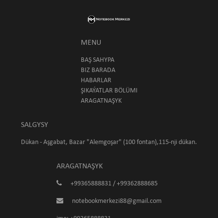
MENU
BAŞ SAHYPA
BIZ BARADA
HABARLAR
ŞIKAÝATLAR BÖLÜMI
ARAGATNAŞYK
SALGYSY
Dükan - Aşgabat, Bazar "Alemgoşar" (100 fontan),115-nji dükan.
ARAGATNAŞYK
+99365888831 / +99362888685
notebookmerkezi88@gmail.com