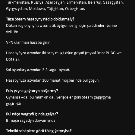
Türkmenistan, Russiýa, Azerbaýjan, Ermenistan, Belarus, Gazagystan,
Gyrgyzystan, Moldowa, Täjigistan, Özbegistan.
Täze Steam hasabyny nädip doldurmaly?
Dükan regionynyň awtomatik üýtgemezligi üçin şu ädimleri ýerine
ýetiriň:
VPN ulanman hasaba giriň.
Hasabyňyza azyndan iki sany mugt oýun goşuň (mysal üçin: PUBG we
Dota 2).
Şol oýunlary azyndan 2-3 sagat oýnaň.
Hasabyňyza azyndan 100 manat möçberinde pul goşuň.
Puly yzyna gaýtaryp bolýarmy?
Gynansak-da, bu mümkin däl. Serişdeler göni Steam gapjygyna
geçirilýär.
Pul näçe wagtyň içinde gelýär?
Birnäçe sagadyň dowamynda.
Tehniki sebäplere görä töleg ýatyrylsa?