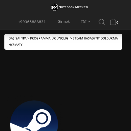
TM
Girmek
+99365888831
0
BAŞ SAHYPA
>
PROGRAMMA ÜPJÜNÇILIGI
>
STEAM HASABYNY DOLDURMA
HYZMATY