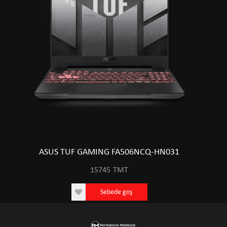
ASUS TUF GAMING FA506NCQ-HN031
15745
TMT
Sebede goş