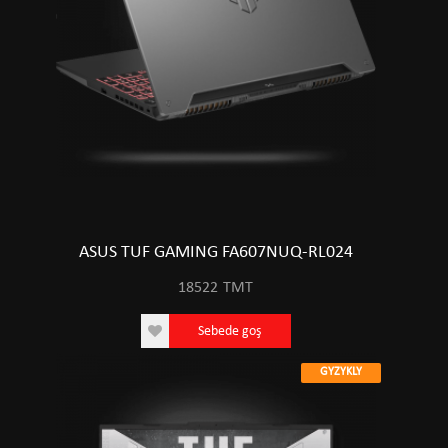
ASUS TUF GAMING FA607NUQ-RL024
18522
TMT
Sebede goş
GYZYKLY