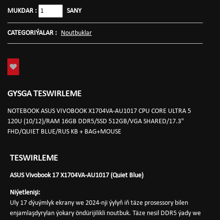
MUKDAR :
SANY
CATEGORIÝALAR :
Noutbuklar
GYSGA TESWIRLEME
NOTEBOOK ASUS VIVOBOOK X1704VA-AU1017 CPU CORE ULTRA 5
120U (10/12)/RAM 16GB DDR5/SSD 512GB/VGA SHARED/17.3"
FHD/QUIET BLUE/RUS KB + BAG+MOUSE
TESWIRLEME
ASUS Vivobook 17 X1704VA-AU1017 (Quiet Blue)
Niýetlenişi:
Uly 17 dýuýmlyk ekrany we 2024-nji ýylyň iň täze prosessory bilen
enjamlaşdyrylan ýokary öndürijilikli noutbuk. Täze nesil DDR5 ýady we