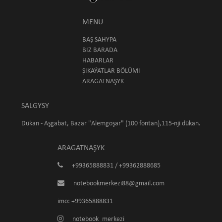
MENU
BAŞ SAHYPA
BIZ BARADA
HABARLAR
ŞIKAÝATLAR BÖLÜMI
ARAGATNAŞYK
SALGYSY
Dükan - Aşgabat, Bazar "Alemgoşar" (100 fontan),115-nji dükan.
ARAGATNAŞYK
+99365888831 / +99362888685
notebookmerkezi88@gmail.com
imo: +99365888831
notebook_merkezi