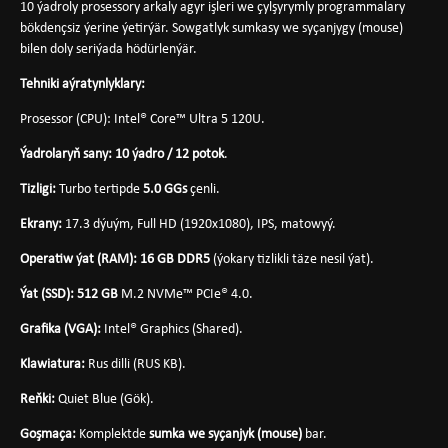
10 ýadroly prosessory arkaly agyr işleri we çylşyrymly programmalary
bökdençsiz ýerine ýetirýär. Sowgatlyk sumkasy we syçanjygy (mouse)
bilen doly seriýada hödürlenýär.
Tehniki aýratynlyklary:
Prosessor (CPU): Intel® Core™ Ultra 5 120U.
Ýadrolaryň sany:
10 ýadro / 12 potok
.
Tizligi:
Turbo tertipde
5.0 GGs
çenli.
Ekrany:
17.3 dýuým, Full HD (1920x1080), IPS, matowyý.
Operatiw ýat (RAM):
16 GB DDR5
(ýokary tizlikli täze nesil ýat).
Ýat (SSD):
512 GB
M.2 NVMe™ PCIe® 4.0.
Grafika (VGA):
Intel® Graphics (Shared).
Klawiatura:
Rus dilli (RUS KB).
Reňki:
Quiet Blue (Gök).
Goşmaça:
Komplektde
sumka we syçanjyk (mouse)
bar.