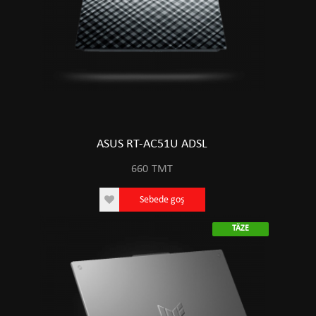
ASUS RT-AC51U ADSL
660
TMT
Sebede goş
TÄZE