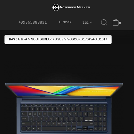
TM
Girmek
+99365888831
0
BAŞ SAHYPA
>
NOUTBUKLAR
>
ASUS VIVOBOOK X1704VA-AU1017