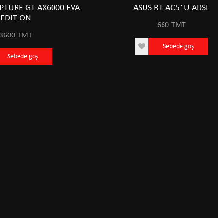
PTURE GT-AX6000 EVA
ASUS RT-AC51U ADSL
EDITION
660
TMT
3600
TMT
Sebede goş
Sebede goş