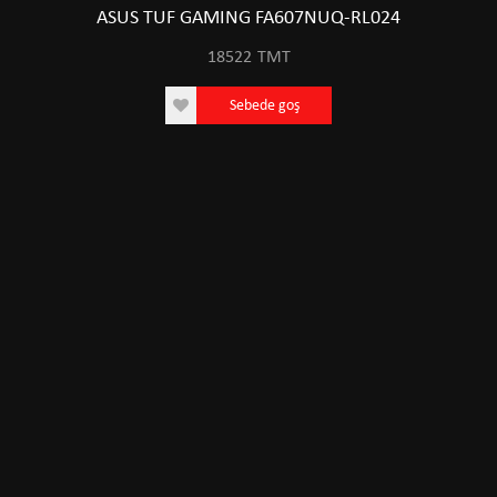
ASUS TUF GAMING FA607NUQ-RL024
18522
TMT
Sebede goş