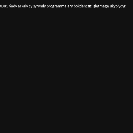
il DDR5 ýady arkaly çylşyrymly programmalary bökdençsiz işletmäge ukyplydyr.