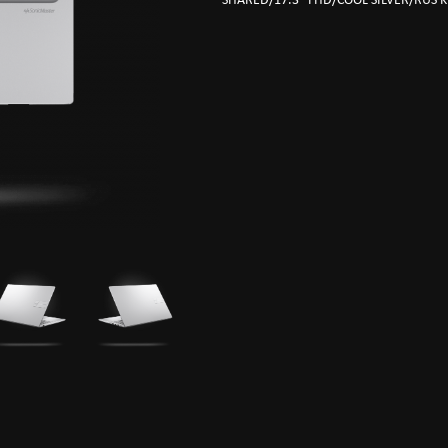
SHARED/17.3" FHD/COOL SILVER/RUS 