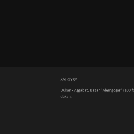
SALGYSY
Dükan - Aşgabat, Bazar "Alemgoşar" (100 fo
dükan.
K