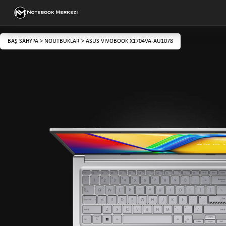
BAŞ SAHYPA
>
NOUTBUKLAR
>
ASUS VIVOBOOK X1704VA-AU1078