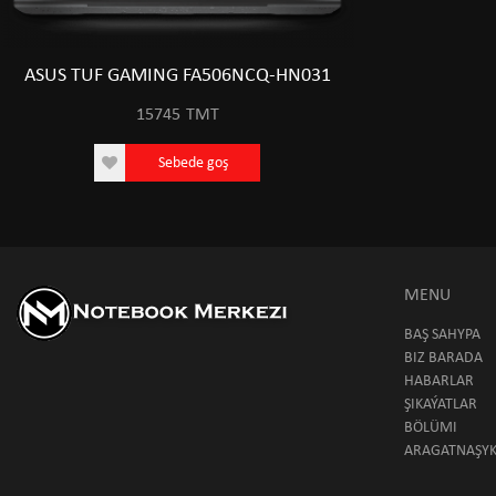
ASUS TUF GAMING FA506NCQ-HN031
15745
TMT
Sebede goş
MENU
BAŞ SAHYPA
BIZ BARADA
HABARLAR
ŞIKAÝATLAR
BÖLÜMI
ARAGATNAŞY