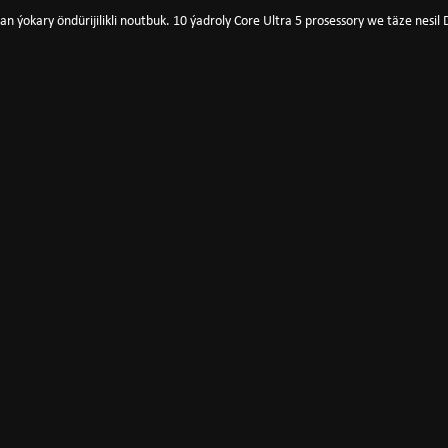
lan ýokary öndürijilikli noutbuk. 10 ýadroly Core Ultra 5 prosessory we täze nes