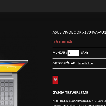
ASUS VIVOBOOK X1704VA-AU
ELÝETERLI DÄL
MUKDAR :
SANY
CATEGORIÝALAR :
Noutbuklar
GYSGA TESWIRLEME
NOTEBOOK ASUS VIVOBOOK X1704VA-AU