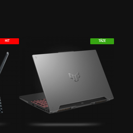
HIT
TÄZE