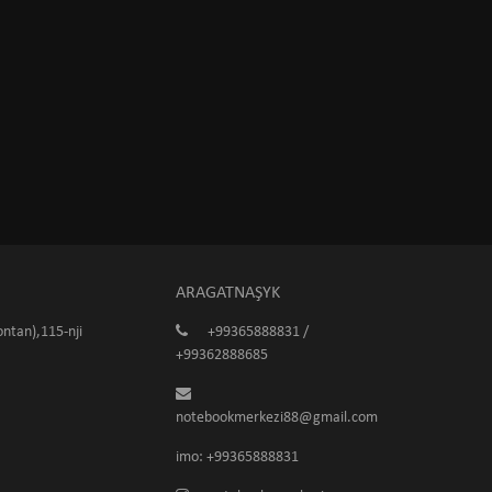
ARAGATNAŞYK
ntan),115-nji
+99365888831 /
+99362888685
notebookmerkezi88@gmail.com
imo: +99365888831