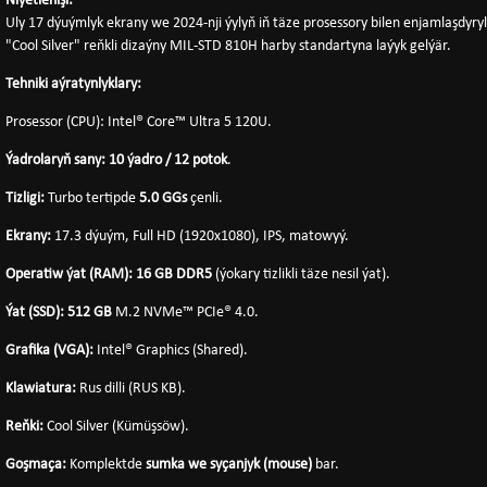
Niýetlenişi:
Uly 17 dýuýmlyk ekrany we 2024-nji ýylyň iň täze prosessory bilen enjamlaşdyry
"Cool Silver" reňkli dizaýny MIL-STD 810H harby standartyna laýyk gelýär.
Tehniki aýratynlyklary:
Prosessor (CPU): Intel® Core™ Ultra 5 120U.
Ýadrolaryň sany:
10 ýadro / 12 potok
.
Tizligi:
Turbo tertipde
5.0 GGs
çenli.
Ekrany:
17.3 dýuým, Full HD (1920x1080), IPS, matowyý.
Operatiw ýat (RAM):
16 GB DDR5
(ýokary tizlikli täze nesil ýat).
Ýat (SSD):
512 GB
M.2 NVMe™ PCIe® 4.0.
Grafika (VGA):
Intel® Graphics (Shared).
Klawiatura:
Rus dilli (RUS KB).
Reňki:
Cool Silver (Kümüşsöw).
Goşmaça:
Komplektde
sumka we syçanjyk (mouse)
bar.