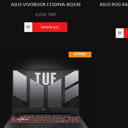
ASUS VIVOBOOK F1504VA-BQ336
ASUS ROG RA
12555
TMT
Sebede goş
GYZYKLY