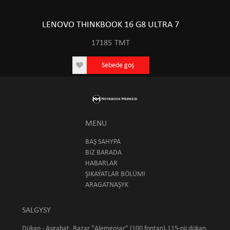
LENOVO THINKBOOK 16 G8 ULTRA 7
17185
TMT
Sebede goş
MENU
BAŞ SAHYPA
BIZ BARADA
HABARLAR
ŞIKAÝATLAR BÖLÜMI
ARAGATNAŞYK
SALGYSY
Dükan - Aşgabat, Bazar "Alemgoşar" (100 fontan),115-nji dükan.