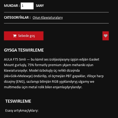
MUKDAR :
SANY
CATEGORIÝALAR :
Oýun Klawiaturalary
Sebede goş
GYSGA TESWIRLEME
AULA F75 Simli — bu kämil ses izolýasiýasyny üpjün edýän Gasket
Mount gurluşly, 75% formatly premium ykjam mehaniki oýun
klawiaturasydyr. Model özboluşly üç reňkli dizaýnda
(Ak+Gök+Melewşe) öndürilip, ol öçmeýän PBT gapaklar, iňlisçe harp
dizaýny (ENG), sazlanyp bilinýän RGB yşyklandyryş ulgamy we
multimedia üçin metal rolik bilen enjamlaşdyrylandyr.
TESWIRLEME
Esasy artykmaçlyklary: