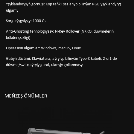
Yşyklandyryşyň görnüşi: Köp reňkli sazlanyp bilinýän RGB yşyklandyryş
ulgamy
Sorgu ýygylygy: 1000 Gs
Anti-Ghosting tehnologiýasy: N-Key Rollover (NKRO, düwmeleriň
bökdençsizligi)
Operasion ulgamlar: Windows, macOS, Linux
Gabyň düzümi: Klawiatura, aýrylyp bilinýän Type-C kabeli, 2-si 1-de
düwme/switç aýryjy gural, ulanyjy gollanmasy.
MEŇZEŞ ÖNÜMLER