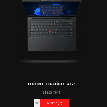
LENOVO THINKPAD E14 G7
21815
TMT
Sebede goş