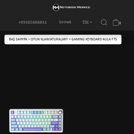
TM
Girmek
+99365888831
0
BAŞ SAHYPA
>
OÝUN KLAWIATURALARY
>
GAMING KEYBOARD AULA F75