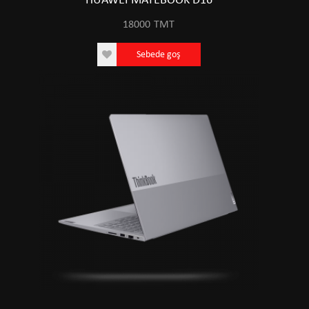
HUAWEI MATEBOOK D16
18000
TMT
Sebede goş