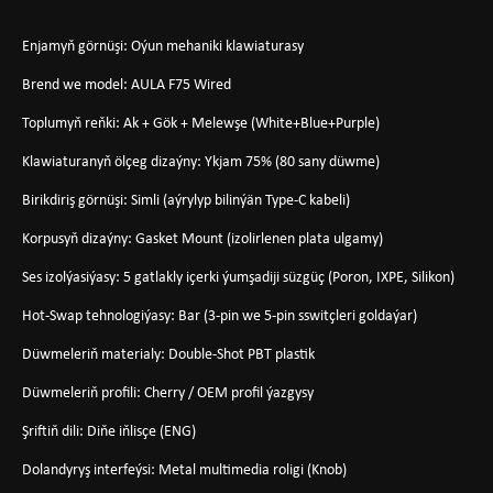
Enjamyň görnüşi: Oýun mehaniki klawiaturasy
Brend we model: AULA F75 Wired
Toplumyň reňki: Ak + Gök + Melewşe (White+Blue+Purple)
Klawiaturanyň ölçeg dizaýny: Ykjam 75% (80 sany düwme)
Birikdiriş görnüşi: Simli (aýrylyp bilinýän Type-C kabeli)
Korpusyň dizaýny: Gasket Mount (izolirlenen plata ulgamy)
Ses izolýasiýasy: 5 gatlakly içerki ýumşadiji süzgüç (Poron, IXPE, Silikon)
Hot-Swap tehnologiýasy: Bar (3-pin we 5-pin sswitçleri goldaýar)
Düwmeleriň materialy: Double-Shot PBT plastik
Düwmeleriň profili: Cherry / OEM profil ýazgysy
Şriftiň dili: Diňe iňlisçe (ENG)
Dolandyryş interfeýsi: Metal multimedia roligi (Knob)