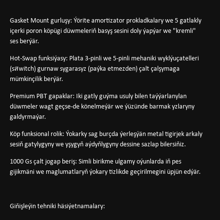
Gasket Mount gurluşy: Ýörite amortizator prokladkalary we 5 gatlakly
içerki poron köpügi düwmeleriň basyş sesini doly ýapýar we "kremli"
ses berýär.
Hot-Swap funksiýasy: Plata 3-pinli we 5-pinli mehaniki wyklýuçatelleri
(sสwitch) gurnaw sygarasyz (paýka etmezden) çalt çalşymaga
mümkinçilik berýär.
Premium PBT gapaklar: Iki gatly guýma usuly bilen taýýarlanylan
düwmeler wagt geçse-de könelmeýär we ýüzünde barmak yzlaryny
galdyrmaýar.
Köp funksional rolik: Ýokarky sag burçda ýerleşýän metal tigirjek arkaly
sesiň gatylygyny we yşygyň aýdyňlygyny dessine sazlap bilersiňiz.
1000 Gs çalt jogap beriş: Simli birikme ulgamy oýunlarda iň pes
gijikmäni we maglumatlaryň ýokary tizlikde geçirilmegini üpjün edýär.
Giňişleýin tehniki häsiýetnamalary: