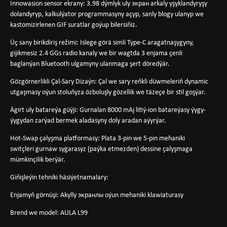
Innowasion sensor ekrany: 3.98 dýmlyk uly экран arkaly yşyklandyryşy
dolandyryp, kalkulýator programmasyny açyp, sanly blogy ulanyp we
kastomizirlenen GIF suratlar goýup bilersiňiz.
Üç sany birikdiriş režimi: Islege görä simli Type-C aragatnaşygyny,
gijikmesiz 2.4 GGs radio kanaly we bir wagtda 3 enjama çenli
baglanýan Bluetooth ulgamyny ulanmaga şert döredýär.
Gözgörnerlikli Çal-Sary Dizaýn: Çal we sary reňkli düwmeleriň dynamic
utgaşmasy oýun stoluňyza özboluşly gözellik we täzeçe bir stil goşýar.
Ägirt uly batareýa güýji: Gurnalan 8000 mAj litiý-ion batareýasy ýygy-
ýygydan zarýad bermek aladasyny doly aradan aýyrýar.
Hot-Swap çalyşma platformasy: Plata 3-pin we 5-pin mehaniki
switçleri gurnaw sygarasyz (paýka etmezden) dessine çalyşmaga
mümkinçilik berýär.
Giňişleýin tehniki häsiýetnamalary:
Enjamyň görnüşi: Akylly экранлы oýun mehaniki klawiaturasy
Brend we model: AULA L99