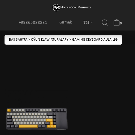
TM
Girmek
+99365888831
0
BAŞ SAHYPA
>
OÝUN KLAWIATURALARY
>
GAMING KEYBOARD AULA L99