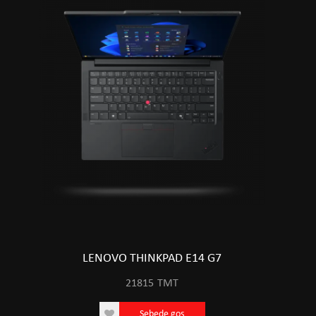
LENOVO THINKPAD E14 G7
21815
TMT
Sebede goş