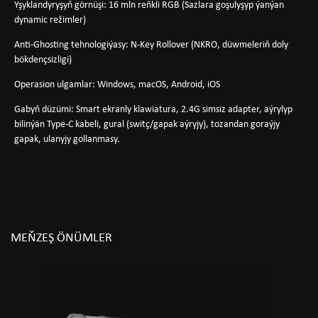
Yşyklandyryşyň görnüşi: 16 mln reňkli RGB (Sazlara goşulyşyp ýanýan
dynamic režimler)
Anti-Ghosting tehnologiýasy: N-Key Rollover (NKRO, düwmeleriň doly
bökdençsizligi)
Operasion ulgamlar: Windows, macOS, Android, iOS
Gabyň düzümi: Smart ekranly klawiatura, 2.4G simsiz adapter, aýrylyp
bilinýän Type-C kabeli, gural (switç/gapak aýryjy), tozandan goraýjy
gapak, ulanyjy gollanmasy.
MEŇZEŞ ÖNÜMLER