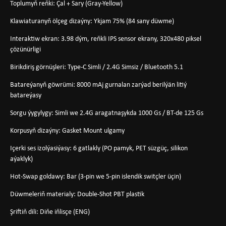
Toplumyň reňki: Çal + Sary (Gray-Yellow)
Klawiaturanyň ölçeg dizaýny: Ykjam 75% (84 sany düwme)
Interaktiw ekran: 3.98 dým, reňkli IPS sensor ekrany, 320x480 piksel
çözünürligi
Birikdiriş görnüşleri: Type-C Simli / 2.4G Simsiz / Bluetooth 5.1
Batareýanyň göwrümi: 8000 mAj gurnalan zarýad berilýän litiý
batareýasy
Sorgu ýygylygy: Simli we 2.4G aragatnaşykda 1000 Gs / BT-de 125 Gs
Korpusyň dizaýny: Gasket Mount ulgamy
Içerki ses izolýasiýasy: 6 gatlakly (PO pamyk, PET süzgüç, silikon
aýaklyk)
Hot-Swap goldawy: Bar (3-pin we 5-pin islendik switçler üçin)
Düwmeleriň materialy: Double-Shot PBT plastik
Şriftiň dili: Diňe iňlisçe (ENG)