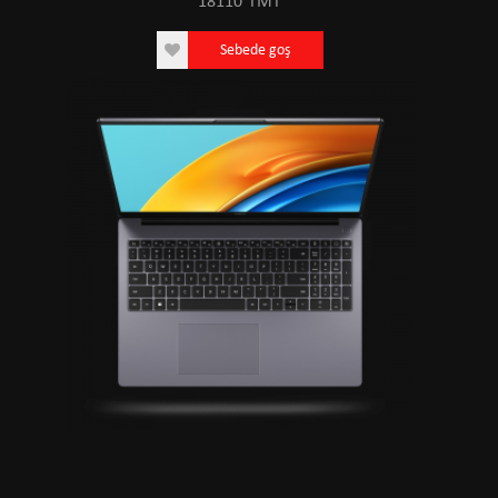
18110
TMT
Sebede goş