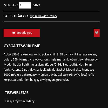
MUKDAR :
SANY
CATEGORIÝALAR :
Oýun Klawiaturalary
Sebede goş
GYSGA TESWIRLEME
AULA L99 Gray-Yellow — bu ýokary hilli 3.98 dýmlyk IPS sensor ekrany
bolan, 75% formatly rewolýusion simsiz mehaniki oýun klawiaturasydyr.
Model üç dürli birikme usulyny (Kabel/2.4G/Bluetooth), Hot-Swap
funksiýasyny, 6 gatlakly ses izolýasiýaly Gasket Mount dizaýnyny we
8000 mAj uly batareýasyny üpjün edýär. Çal-sary (Gray-Yellow) reňkli
korpusda öndürilen hakyky akylly oýun guralydyr.
TESWIRLEME
Esasy artykmaçlyklary: