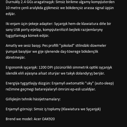
Durnukly 2.4 GGs aragatnaşyk: Simsiz birikme ulgamy kompýuterden
10 metre çenli aralykda gijikmesiz we bökdençsiz arassa signal üpjün
edýär.
Iki enjam üçin ýekeje adapter: Syçanjyk hem-de klawiatura diňe bir
sany USB porty eýeläp, kompýuteriňiziň beýleki razýemlaryny
tygşytlamaga kömek edýär.
Amatly we sesiz basyş: Pes profilli "şokolad" stilindäki düwmeler
ýumşak basylýar we gije işlenende daş-töwrege bökdençlik
döretmeýär.
Ergonomik syçanjyk: 1200 DPI çözünürlikli simmetrik optiki syçanjyk
islendik eliň aýasyna aňsat oturýar we takyk dolandyryş berýär.
Energiýa tygşytlaýjy düzgün: Enjamyň awtomatiki "uky" (auto-sleep)
režimine geçmegi batareýalaryň ömrüni ep-esli uzaldýar.
Giňişleýin tehniki häsiýetnamalary:
Enjamyň görnüşi: Simsiz iş toplumy (Klawiatura we Syçanjyk)
Brend we model: Acer OAK920