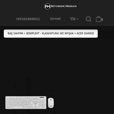
TM
Girmek
+99365888831
0
BAŞ SAHYPA
>
KOMPLEKT - KLAWIATURA WE MYŞKA
>
ACER OAK920