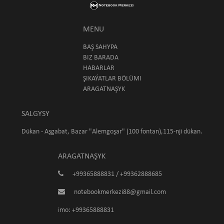
MENU
BAŞ SAHYPA
BIZ BARADA
HABARLAR
ŞIKAÝATLAR BÖLÜMI
ARAGATNAŞYK
SALGYSY
Dükan - Aşgabat, Bazar "Alemgoşar" (100 fontan),115-nji dükan.
ARAGATNAŞYK
+99365888831 / +99362888685
notebookmerkezi88@gmail.com
imo: +99365888831