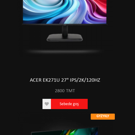
ACER EK271U 27" IPS/2K/120HZ
2800
TMT
Sebede goş
GYZYKLY