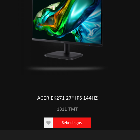
ACER EK271 27" IPS 144HZ
1811
TMT
Sebede goş