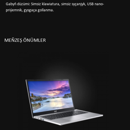
Gabyň düzümi: Simsiz klawiatura, simsiz syçanjyk, USB nano-
priýemnik, gysgaça gollanma.
MEŇZEŞ ÖNÜMLER