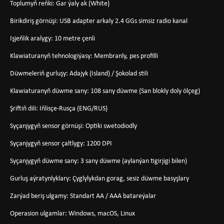
Toplumyň reňki: Gar ýaly ak (White)
Birikdiriş görnüşi: USB adapter arkaly 2.4 GGs simsiz radio kanal
Işjeňlik aralygy: 10 metre çenli
Klawiaturanyň tehnologiýasy: Membranly, pes profilli
Düwmeleriň gurluşy: Adajyk (Island) / Şokolad stili
Klawiaturanyň düwme sany: 108 sany düwme (San blokly doly ölçeg)
Şriftiň dili: Iňlisçe-Rusça (ENG/RUS)
Syçanjygyň sensor görnüşi: Optiki swetodiodly
Syçanjygyň sensor çaltlygy: 1200 DPI
Syçanjygyň düwme sany: 3 sany düwme (aylanýan tigirjigi bilen)
Gurluş aýratynlyklary: Çyglylykdan gorag, sesiz düwme basyşlary
Zarýad beriş ulgamy: Standart AA / AAA batareýalar
Operasion ulgamlar: Windows, macOS, Linux