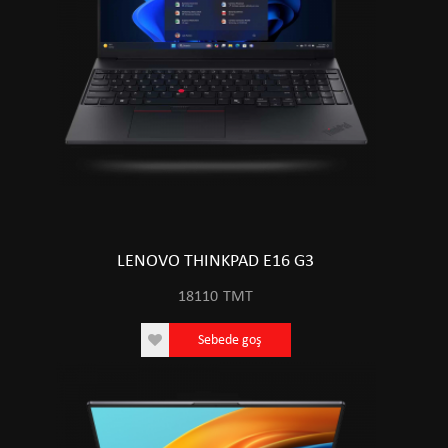
LENOVO THINKPAD E16 G3
18110
TMT
Sebede goş