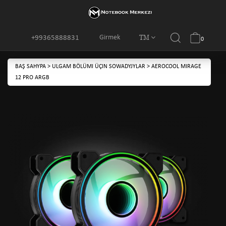
TM
Girmek
+99365888831
0
BAŞ SAHYPA
>
ULGAM BÖLÜMI ÜÇIN SOWADYJYLAR
>
AEROCOOL MIRAGE
12 PRO ARGB