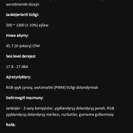
aerodinamiki dizaýn
Janköýerleriň tizligi:
500 ~ 1300 (± 10%) aýlaw
Howa akymy:
45.7 (iň ýokary) CFM
Sesi level derejesi:
17.8 - 27 dBA
Aýratynlyklary:
RGB yşyk çyrasy, awtomatiki (PWM) tizligi dolandyrmak
Getirmegiň mazmuny:
Janköýer - 3 sany kompýuter, yşyklandyryş dolandyryş paneli, RGB
yşyklandyryş dolandyryş merkezi, nurbatlar, gurnama gollanmasy
Reňk: