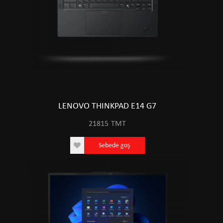
LENOVO THINKPAD E14 G7
21815
TMT
Sebede goş