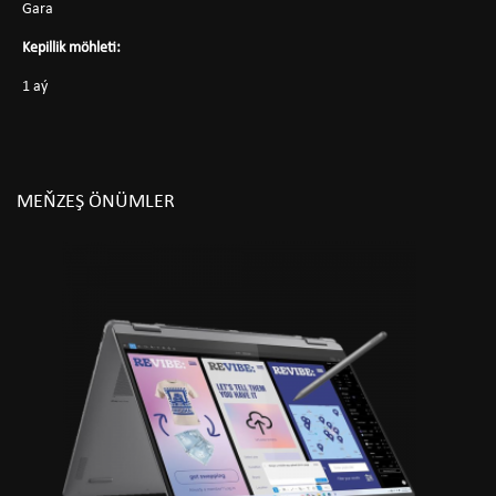
Gara
Kepillik möhleti:
1 aý
MEŇZEŞ ÖNÜMLER