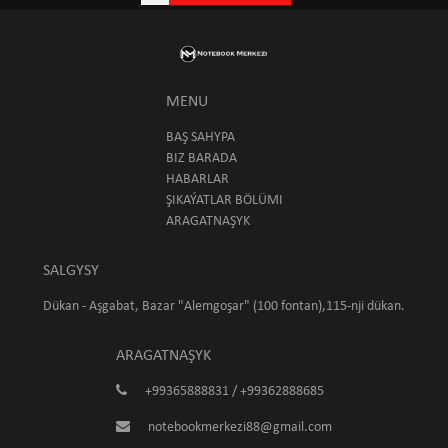
MENU
BAŞ SAHYPA
BIZ BARADA
HABARLAR
ŞIKAÝATLAR BÖLÜMI
ARAGATNAŞYK
SALGYSY
Dükan - Aşgabat, Bazar "Alemgoşar" (100 fontan),115-nji dükan.
ARAGATNAŞYK
+99365888831 / +99362888685
notebookmerkezi88@gmail.com