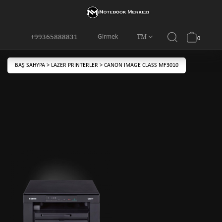
TM
Girmek
+99365888831
0
BAŞ SAHYPA
>
LAZER PRINTERLER
>
CANON IMAGE CLASS MF3010