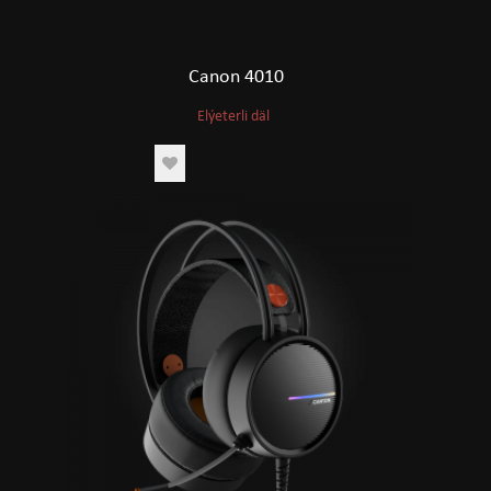
Canon 4010
Elýeterli däl