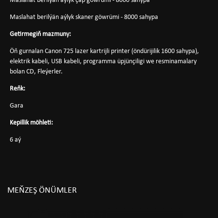
Maslahat berilýän aýlyk çap göwrümi - 8000 sahypa
Maslahat berilýän aýlyk skaner göwrümi - 8000 sahypa
Getirmegiň mazmuny:
Öň gurnalan Canon 725 lazer kartrijli printer (öndürijilik 1600 sahypa),
elektrik kabeli, USB kabeli, programma üpjünçiligi we resminamalary
bolan CD, Fleýerler.
Reňk:
Gara
Kepillik möhleti:
6 aý
MEŇZEŞ ÖNÜMLER