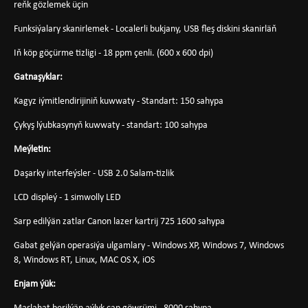
reňk gözlemek üçin
Funksiýalary skanirlemek - Localerli bukjany, USB fleş diskini skanirläň
Iň köp göçürme tizligi - 18 ppm çenli. (600 x 600 dpi)
Gatnaşyklar:
Kagyz iýmitlendirijiniň kuwwaty - Standart: 150 sahypa
Çykyş lýubkasynyň kuwwaty - standart: 100 sahypa
Meýletin:
Daşarky interfeýsler - USB 2.0 Salam-tizlik
LCD displeý - 1 simwolly LED
Sarp edilýän zatlar Canon lazer kartrij 725 1600 sahypa
Gabat gelýän operasiýa ulgamlary - Windows XP, Windows 7, Windows
8, Windows RT, Linux, MAC OS X, iOS
Enjam ýük: