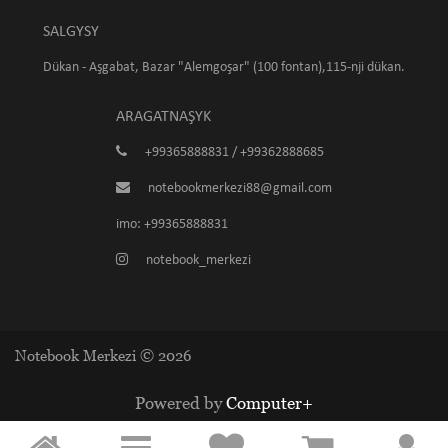
SALGYSY
Dükan - Aşgabat, Bazar "Alemgoşar" (100 fontan),115-nji dükan.
ARAGATNAŞYK
+99365888831 / +99362888685
notebookmerkezi88@gmail.com
imo: +99365888831
notebook_merkezi
Notebook Merkezi © 2026
Powered by
Computer+