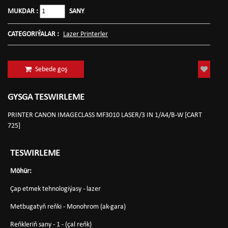
MUKDAR :
SANY
CATEGORIÝALAR :
Lazer Printerler
Sebede goş
GYSGA TESWIRLEME
PRINTER CANON IMAGECLASS MF3010 LASER/3 IN 1/A4/B-W [CART
725]
TESWIRLEME
Möhür:
Çap etmek tehnologiýasy - lazer
Metbugatyň reňki - Monohrom (ak-gara)
Reňkleriň sany - 1 - (çal reňk)