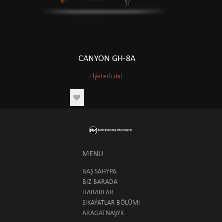
CANYON GH-8A
Elýeterli däl
MENU
BAŞ SAHYPA
BIZ BARADA
HABARLAR
ŞIKAÝATLAR BÖLÜMI
ARAGATNAŞYK