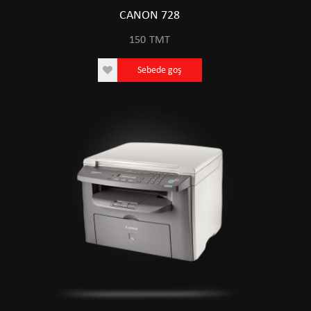
CANON 728
150
TMT
Sebede goş