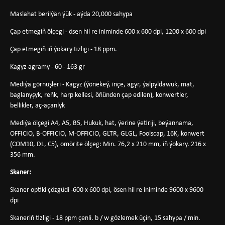
Maslahat berilýän ýük - aýda 20,000 sahypa
Çap etmegiň ölçegi - ösen hil re iniminde 600 x 600 dpi, 1200 x 600 dpi
Çap etmegiň iň ýokary tizligi - 18 ppm.
Kagyz agramy - 60 - 163 gr
Mediýa görnüşleri - Kagyz (ýönekeý, inçe, agyr, ýalpyldawuk, mat,
baglanyşyk, reňk, harp kellesi, öňünden çap edilen), konwertler,
bellikler, aç-açanlyk
Mediýa ölçegi A4, A5, B5, Hukuk, hat, ýerine ýetiriji, beýannama,
OFFICIO, B-OFFICIO, M-OFFICIO, GLTR, GLGL, Foolscap, 16K, konwert
(COM10, DL, C5), omörite ölçeg: Min. 76,2 x 210 mm, iň ýokary. 216 x
356 mm.
Skaner:
Skaner optiki çözgüdi -600 x 600 dpi, ösen hil re iniminde 9600 x 9600
dpi
Skaneriň tizligi - 18 ppm çenli. b / w gözlemek üçin, 15 sahypa / min.