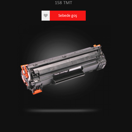
158
TMT
Sebede goş