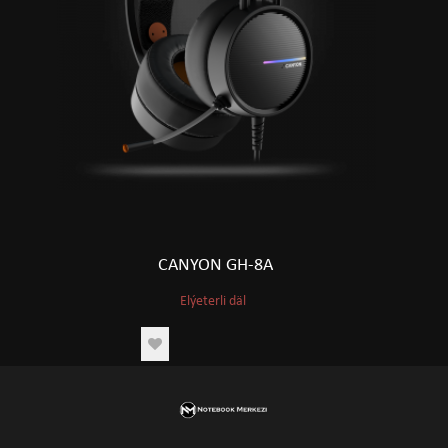
CANYON GH-8A
Elýeterli däl