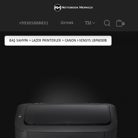
TM
Girmek
+99365888831
0
BAŞ SAHYPA
>
LAZER PRINTERLER
>
CANON I-SENSYS LBP6030B