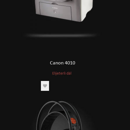
Canon 4010
Elýeterli däl