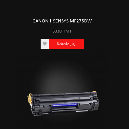
CANON I-SENSYS MF275DW
6030
TMT
Sebede goş