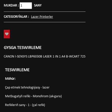
MUKDAR :
SANY
CATEGORIÝALAR :
Lazer Printerler
GYSGA TESWIRLEME
CANON I-SENSYS LBP6030B LASER 1 IN 1 A4 B-WCART 725
TESWIRLEME
Möhür:
Çap etmek tehnologiýasy - lazer
Metbugatyň reňki - Monohrom (ak-gara)
Reňkleriň sany - 1 - (çal reňk)