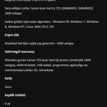
Daşarky interfeýsler USB 2.0 Hi-Speed
Sarp edilýän zatlar Canon lazer kartrij 725 (3484B005 / 3484B002)
1600 sahypa
Gabat gelýän operasiýa ulgamlary - Windows XP, Windows 7, Windows
8, Windows RT, Linux, MAC OS X, iOS
Enjam ýük:
Maslahat berilýän aýlyk çap göwrümi - 5000 sahypa
Getirmegiň mazmuny:
Öňünden gurlan Canon 725 lazer kartrijli printer (öndürijilik 1600
sahypa), elektrik kabeli, USB kabeli, programma üpjünçiligi we
resminamalary bolan CD, listowkalar.
Reňk:
Gara
Kepillik möhleti:
6 aý