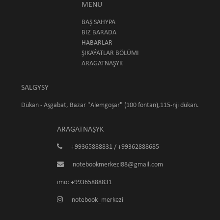
MENU
BAŞ SAHYPA
BIZ BARADA
HABARLAR
ŞIKAÝATLAR BÖLÜMI
ARAGATNAŞYK
SALGYSY
Dükan - Aşgabat, Bazar "Alemgoşar" (100 fontan),115-nji dükan.
ARAGATNAŞYK
+99365888831 / +99362888685
notebookmerkezi88@gmail.com
imo: +99365888831
notebook_merkezi