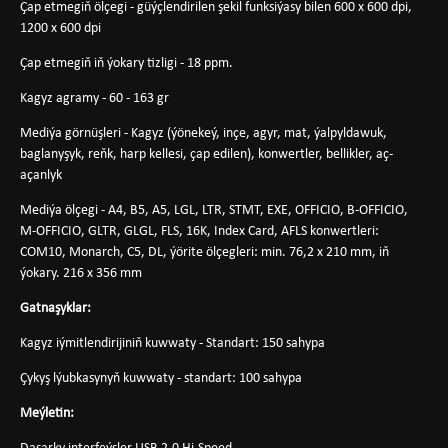
Çap etmegiň ölçegi - güýçlendirilen şekil funksiýasy bilen 600 x 600 dpi,
1200 x 600 dpi
Çap etmegiň iň ýokary tizligi - 18 ppm.
Kagyz agramy - 60 - 163 gr
Mediýa görnüşleri - Kagyz (ýönekeý, inçe, agyr, mat, ýalpyldawuk,
baglanyşyk, reňk, harp kellesi, çap edilen), konwertler, bellikler, aç-
açanlyk
Mediýa ölçegi - A4, B5, A5, LGL, LTR, STMT, EXE, OFFICIO, B-OFFICIO,
M-OFFICIO, GLTR, GLGL, FLS, 16K, Index Card, AFLS konwertleri:
COM10, Monarch, C5, DL, ýörite ölçegleri: min. 76,2 x 210 mm, iň
ýokary. 216 x 356 mm
Gatnaşyklar:
Kagyz iýmitlendirijiniň kuwwaty - Standart: 150 sahypa
Çykyş lýubkasynyň kuwwaty - standart: 100 sahypa
Meýletin: