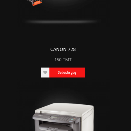
CANON 728
150
TMT
Sebede goş