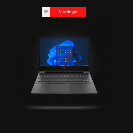
Sebede goş