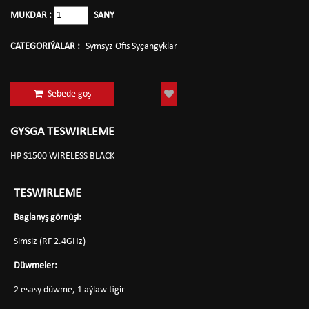
MUKDAR :
SANY
CATEGORIÝALAR :
Symsyz Ofis Syçangyklar
Sebede goş
GYSGA TESWIRLEME
HP S1500 WIRELESS BLACK
TESWIRLEME
Baglanyş görnüşi:
Simsiz (RF 2.4GHz)
Düwmeler:
2 esasy düwme, 1 aýlaw tigir