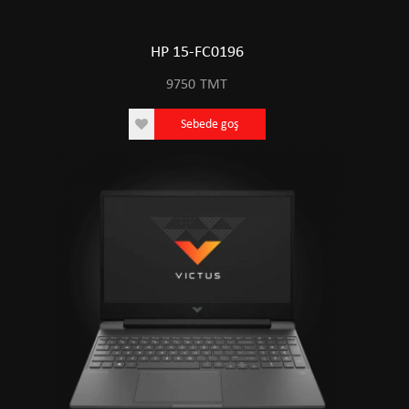
HP 15-FC0196
9750
TMT
Sebede goş