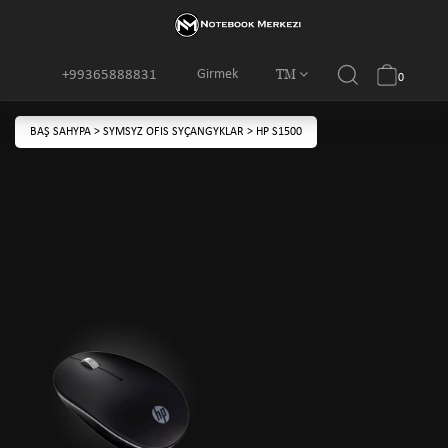
TM
Girmek
+99365888831
0
BAŞ SAHYPA
>
SYMSYZ OFIS SYÇANGYKLAR
>
HP S1500