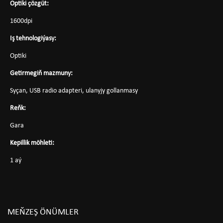
Optiki çözgüt:
1600dpi
Iş tehnologiýasy:
Optiki
Getirmegiň mazmuny:
Syçan, USB radio adapteri, ulanyjy gollanmasy
Reňk:
Gara
Kepillik möhleti:
1 aý
MEŇZEŞ ÖNÜMLER