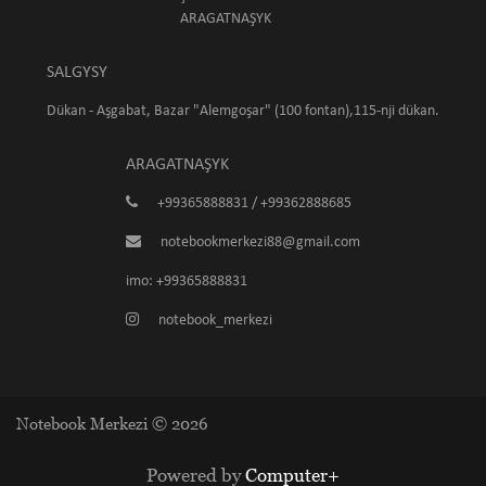
ARAGATNAŞYK
SALGYSY
Dükan - Aşgabat, Bazar "Alemgoşar" (100 fontan),115-nji dükan.
ARAGATNAŞYK
+99365888831 / +99362888685
notebookmerkezi88@gmail.com
imo: +99365888831
notebook_merkezi
Notebook Merkezi © 2026
Powered by
Computer+