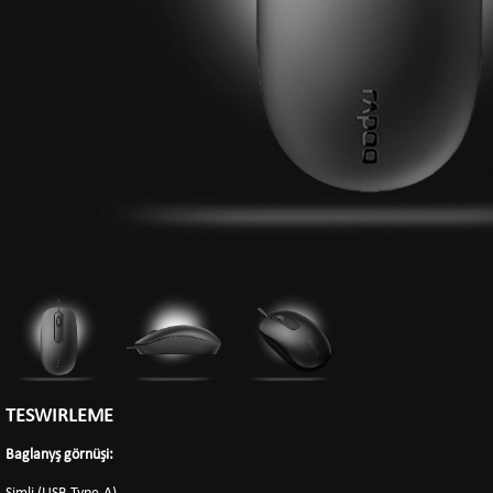
TESWIRLEME
Baglanyş görnüşi: