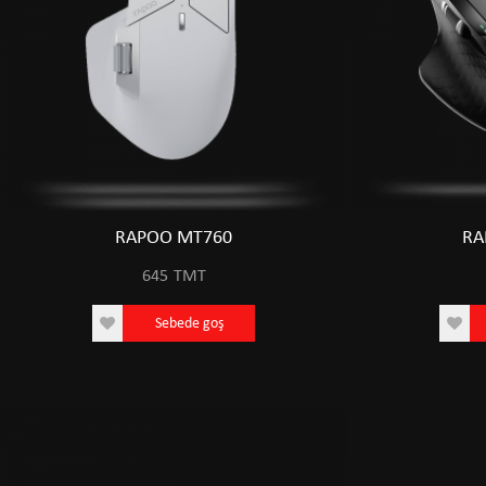
RAPOO MT760
RA
645
TMT
Sebede goş