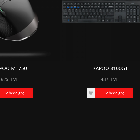
POO MT750
RAPOO 8100GT
625
TMT
437
TMT
Sebede goş
Sebede goş