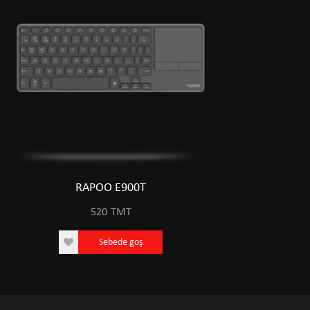
RAPOO E900T
520
TMT
Sebede goş