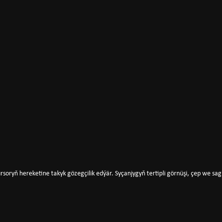
rsoryň hereketine takyk gözegçilik edýär. Syçanjygyň tertipli görnüşi, çep we sag 