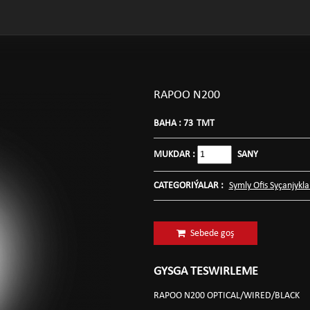
RAPOO N200
BAHA :
73
TMT
MUKDAR :
SANY
CATEGORIÝALAR :
Symly Ofis Syçanjykla
Sebede goş
GYSGA TESWIRLEME
RAPOO N200 OPTICAL/WIRED/BLACK