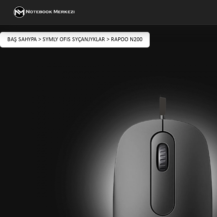
BAŞ SAHYPA
>
SYMLY OFIS SYÇANJYKLAR
>
RAPOO N200