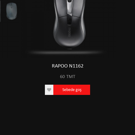
RAPOO N1162
60
TMT
Sebede goş