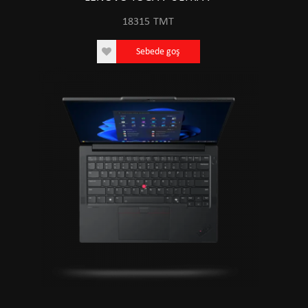
18315
TMT
Sebede goş