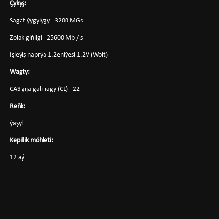
Çykyş:
Sagat ýygylygy - 3200 MGs
Zolak giňligi - 25600 Mb / s
Işleýiş naprýa 1.2eniýesi 1.2V (Wolt)
Wagty:
CAS gijä galmagy (CL) - 22
Reňk:
ýaşyl
Kepillik möhleti:
12 aý