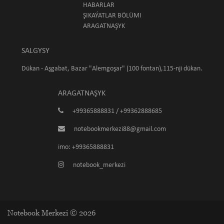
HABARLAR
ŞIKAÝATLAR BÖLÜMI
ARAGATNAŞYK
SALGYSY
Dükan - Aşgabat, Bazar "Alemgoşar" (100 fontan),115-nji dükan.
ARAGATNAŞYK
+99365888831 / +99362888685
notebookmerkezi88@gmail.com
imo: +99365888831
notebook_merkezi
Notebook Merkezi © 2026