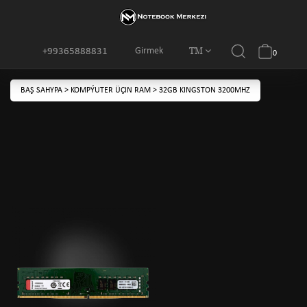
TM
Girmek
+99365888831
0
BAŞ SAHYPA
>
KOMPÝUTER ÜÇIN RAM
>
32GB KINGSTON 3200MHZ