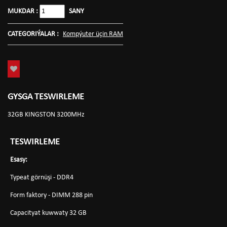
MUKDAR :
SANY
CATEGORIÝALAR :
Kompýuter üçin RAM
GYSGA TESWIRLEME
32GB KINGSTON 3200MHz
TESWIRLEME
Esasy:
Typeat görnüşi - DDR4
Form faktory - DIMM 288 pin
Capacityat kuwwaty 32 GB