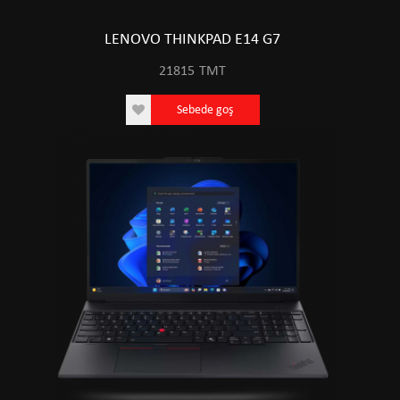
LENOVO THINKPAD E14 G7
21815
TMT
Sebede goş