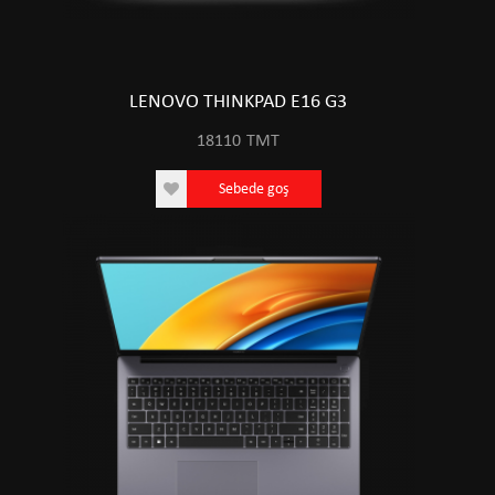
LENOVO THINKPAD E16 G3
18110
TMT
Sebede goş