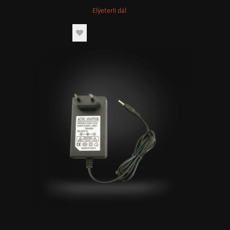
Elýeterli däl