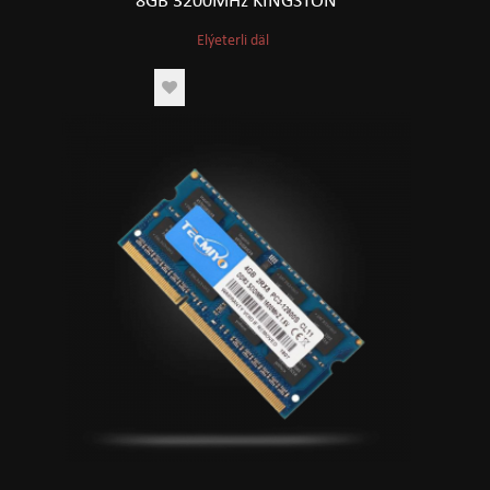
8GB 3200MHz KINGSTON
Elýeterli däl