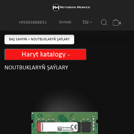
TM
Girmek
+99365888831
0
BAŞ SAHYPA
>
NOUTBUKLARYŇ ŞAÝLARY
Haryt katalogy
NOUTBUKLARYŇ ŞAÝLARY