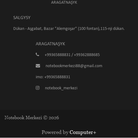
ARAGATNAŞYK
SALGYSY
Dükan - Aşgabat, Bazar "Alemgoşar" (100 fontan),115-nji dükan.
ARAGATNAŞYK
+99365888831 / +99362888685
notebookmerkezi88@gmail.com
imo: +99365888831
notebook_merkezi
Notebook Merkezi © 2026
Powered by
Computer+