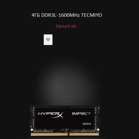
4ГБ DDR3L-1600MHz TECMIYO
Elýeterli däl