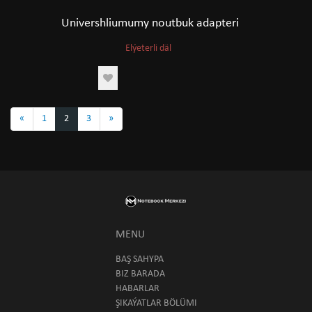
Univershliumumy noutbuk adapteri
Elýeterli däl
«
1
2
3
»
MENU
BAŞ SAHYPA
BIZ BARADA
HABARLAR
ŞIKAÝATLAR BÖLÜMI