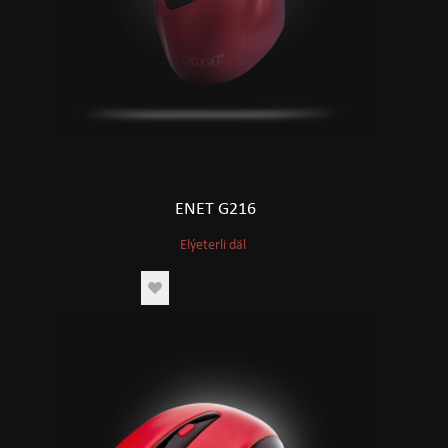
ENET G216
Elýeterli däl