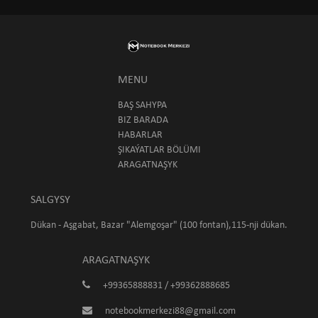
MENU
BAŞ SAHYPA
BIZ BARADA
HABARLAR
ŞIKAÝATLAR BÖLÜMI
ARAGATNAŞYK
SALGYSY
Dükan - Aşgabat, Bazar "Alemgoşar" (100 fontan),115-nji dükan.
ARAGATNAŞYK
+99365888831 / +99362888685
notebookmerkezi88@gmail.com