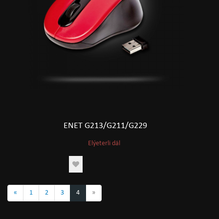
ENET G213/G211/G229
Elýeterli däl
«
1
2
3
4
»