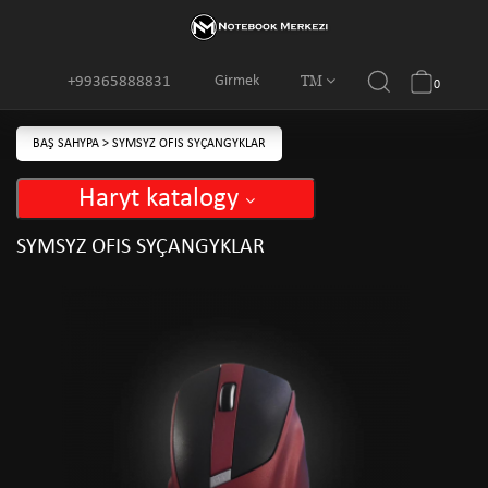
TM
Girmek
+99365888831
0
BAŞ SAHYPA
>
SYMSYZ OFIS SYÇANGYKLAR
Haryt katalogy
SYMSYZ OFIS SYÇANGYKLAR