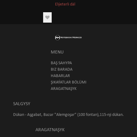
Elýeterli däl
MENU
BAŞ SAHYPA
BIZ BARADA
HABARLAR
ŞIKAÝATLAR BÖLÜMI
ARAGATNAŞYK
SALGYSY
Dükan - Aşgabat, Bazar "Alemgoşar" (100 fontan),115-nji dükan.
ARAGATNAŞYK