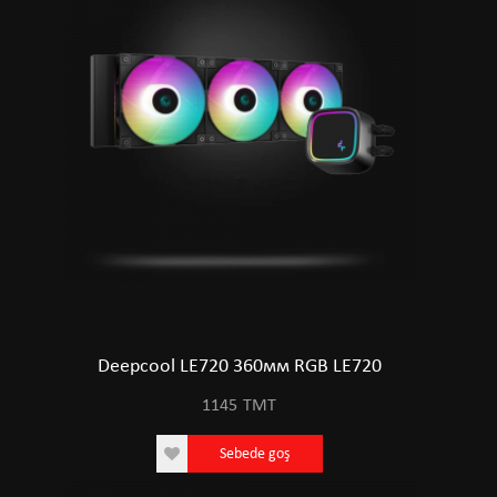
Deepcool LE720 360мм RGB LE720
1145
TMT
Sebede goş