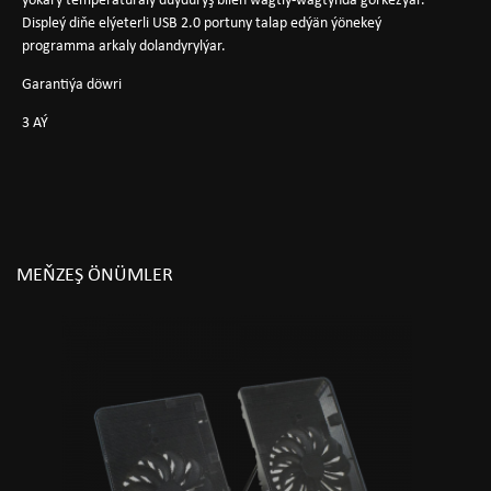
ýokary temperaturaly duýduryş bilen wagtly-wagtynda görkezýär.
Displeý diňe elýeterli USB 2.0 portuny talap edýän ýönekeý
programma arkaly dolandyrylýar.
Garantiýa döwri
3 AÝ
MEŇZEŞ ÖNÜMLER