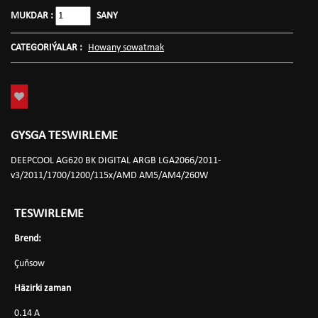
MUKDAR :
SANY
CATEGORIÝALAR :
Howany sowatmak
GYSGA TESWIRLEME
DEEPCOOL AG620 BK DIGITAL ARGB LGA2066/2011-
v3/2011/1700/1200/115x/AMD AM5/AM4/260W
TESWIRLEME
Brend:
Çuňsow
Häzirki zaman
0.14 A