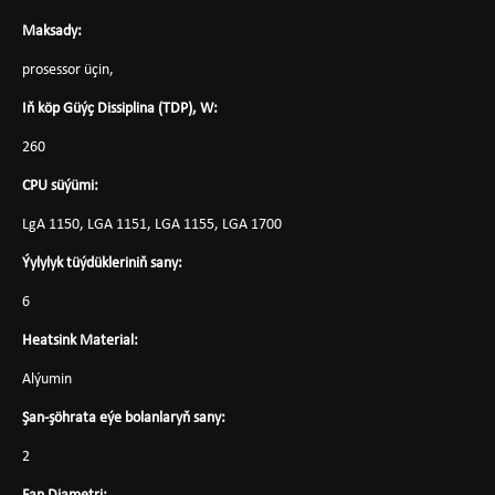
Maksady:
prosessor üçin,
Iň köp Güýç Dissiplina (TDP), W:
260
CPU süýümi:
LgA 1150, LGA 1151, LGA 1155, LGA 1700
Ýylylyk tüýdükleriniň sany:
6
Heatsink Material:
Alýumin
Şan-şöhrata eýe bolanlaryň sany:
2