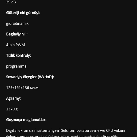
29 dB
Göteriji niň görnüşi:
gidrodinamik
Baglaýjy hili:
4-pin PWM
Tizlik kontroly:
programma
Sowadyjy ölçegler (WxHxD):
129x161x136 ммм
Agramy:
1370 g
Goşmaça maglumatlar:
Digital ekran siziň sistemaňyzyň Selsi temperaturasyny we CPU ýüküni