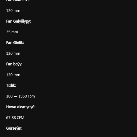
Fan Diametri:
120 mm
Fan Galyňlygy:
25 mm
Fan Giňlik:
120 mm
Fan boýy:
120 mm
Tizlik:
300 — 1950 rpm
Howa akymynyň:
67.88 CFM
Gürseýin: