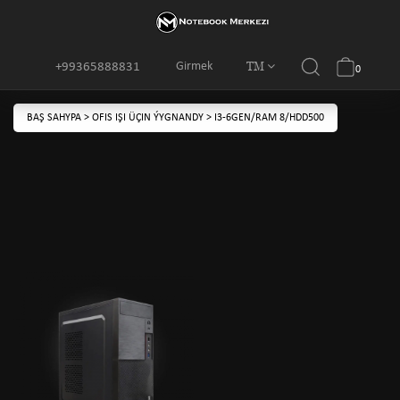
TM
Girmek
+99365888831
0
BAŞ SAHYPA
>
OFIS IŞI ÜÇIN ÝYGNANDY
>
I3-6GEN/RAM 8/HDD500