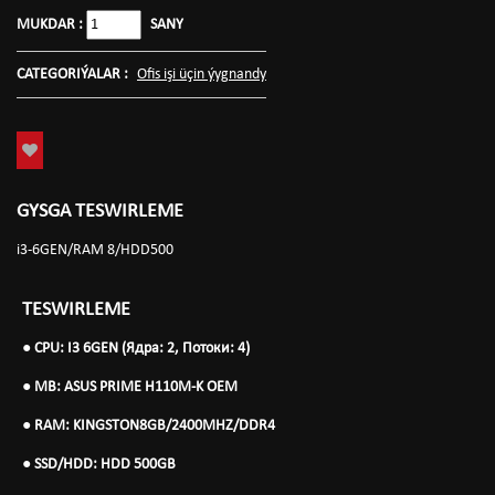
MUKDAR :
SANY
CATEGORIÝALAR :
Ofis işi üçin ýygnandy
GYSGA TESWIRLEME
i3-6GEN/RAM 8/HDD500
TESWIRLEME
● ️
CPU:
I3 6
GEN (Ядра: 2, Потоки: 4)
● ️
MB: ASUS PRIME H110M-K OEM
● ️
RAM: KINGSTON8GB/2400MHZ/DDR4
● ️
SSD/HDD: HDD 500GB