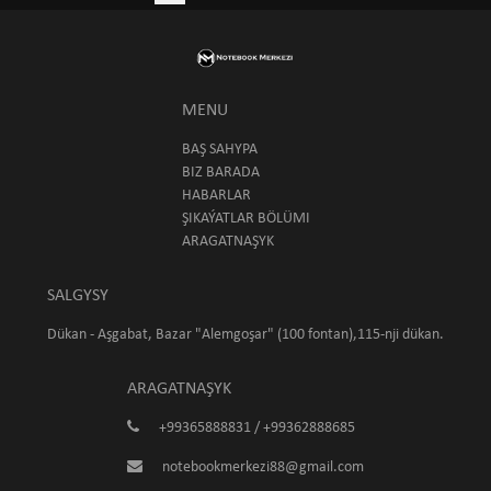
MENU
BAŞ SAHYPA
BIZ BARADA
HABARLAR
ŞIKAÝATLAR BÖLÜMI
ARAGATNAŞYK
SALGYSY
Dükan - Aşgabat, Bazar "Alemgoşar" (100 fontan),115-nji dükan.
ARAGATNAŞYK
+99365888831 / +99362888685
notebookmerkezi88@gmail.com