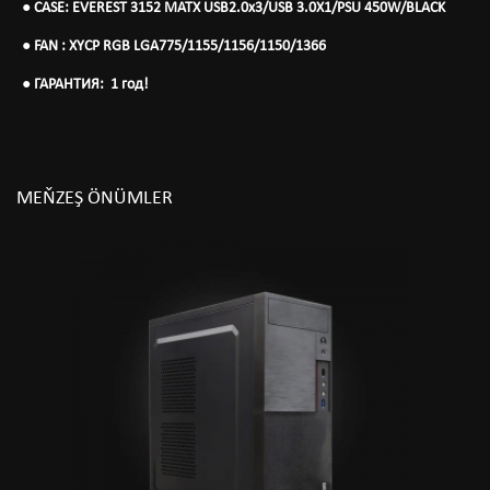
● ️
CASE: EVEREST 3152 MATX USB2.0x3/USB 3.0X1/PSU 450W/BLACK
● ️
FAN : XYCP RGB LGA775/1155/1156/1150/1366
● ГАРАНТИЯ
: 1 год
!
MEŇZEŞ ÖNÜMLER