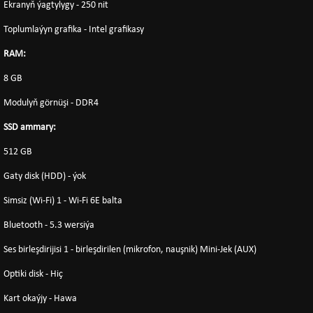
Ekranyň ýagtylygy - 250 nit
Toplumlaýyn grafika - Intel grafikasy
RAM:
8 GB
Modulyň görnüşi - DDR4
SSD ammary:
512 GB
Gaty disk (HDD) - ýok
Simsiz (Wi-Fi) 1 - Wi-Fi 6E balta
Bluetooth - 5.3 wersiýa
Ses birleşdirijisi 1 - birleşdirilen (mikrofon, nauşnik) Mini-Jek (AUX)
Optiki disk - Hiç
Kart okaýjy - Hawa