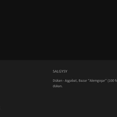
SALGYSY
Dükan - Aşgabat, Bazar "Alemgoşar" (100 fo
dükan.
K