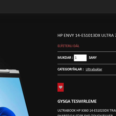
HP ENVY 14-ES1013DX ULTRA 
ELÝETERLI DÄL
MUKDAR :
SANY
CATEGORIÝALAR :
Ultrabuklar
GYSGA TESWIRLEME
ULTRABOOK HP X360 14-ES1023DX TRA