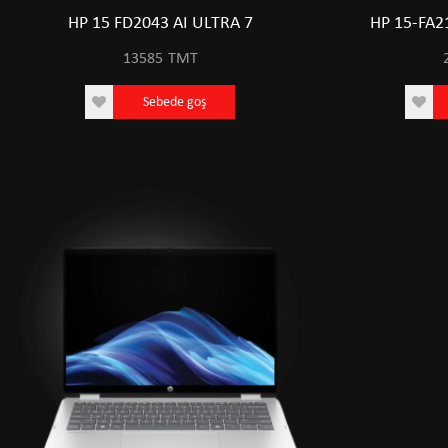
HP 15 FD2043 AI ULTRA 7
HP 15-FA2
13585
TMT
Sebede goş