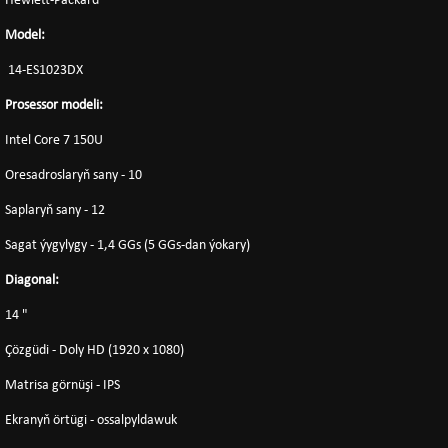
Hewlett-Packard
Model:
14-ES1023DX
Prosessor modeli:
Intel Core 7 150U
Oresadroslaryň sany - 10
Saplaryň sany - 12
Sagat ýygylygy - 1,4 GGs (5 GGs-dan ýokary)
Diagonal:
14 "
Çözgüdi - Doly HD (1920 x 1080)
Matrisa görnüşi - IPS
Ekranyň örtügi - ossalpyldawuk