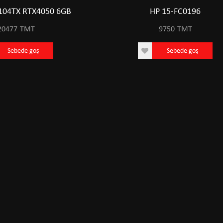
104TX RTX4050 6GB
HP 15-FC0196
20477
TMT
9750
TMT
Sebede goş
Sebede goş