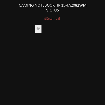
GAMING NOTEBOOK HP 15-FA2082WM
VICTUS
Elýeterli däl