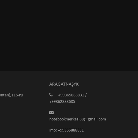
ARAGATNAŞYK
ntan),115-nji
+99365888831 /
+99362888685
notebookmerkezi88@gmail.com
imo: +99365888831