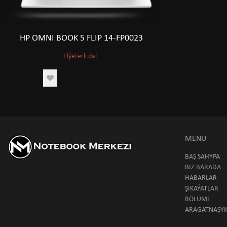
HP OMNI BOOK 5 FLIP 14-FP0023
Elýeterli däl
MENU
BAŞ SAHYPA
BIZ BARADA
HABARLAR
ŞIKAÝATLAR
BÖLÜMI
ARAGATNAŞY