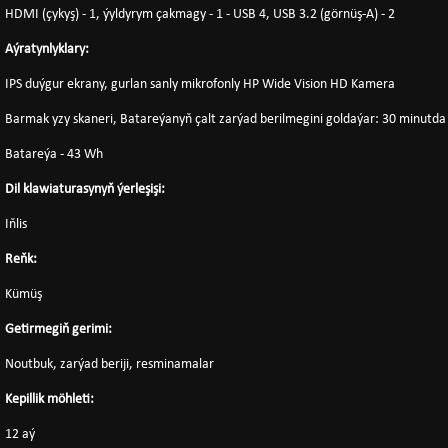
HDMI (çykyş) - 1, ýyldyrym çakmagy - 1 - USB 4, USB 3.2 (görnüş-A) - 2
Aýratynlyklary:
IPS duýgur ekrany, gurlan sanly mikrofonly HP Wide Vision HD Kamera
Barmak yzy skaneri, Batareýanyň çalt zarýad berilmegini goldaýar: 30 minut
Batareýa - 43 Wh
Dil klawiaturasynyň ýerleşişi:
Iňlis
Reňk:
Kümüş
Getirmegiň gerimi:
Noutbuk, zarýad beriji, resminamalar
Kepillik möhleti:
12 aý