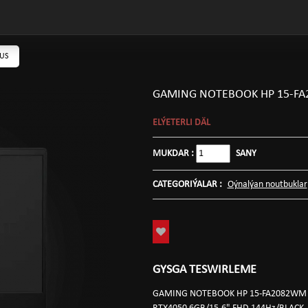
TUS
GAMING NOTEBOOK HP 15-FA
ELÝETERLI DÄL
MUKDAR :
SANY
CATEGORIÝALAR :
Oýnalýan noutbuklar
GYSGA TESWIRLEME
GAMING NOTEBOOK HP 15-FA2082WM VI