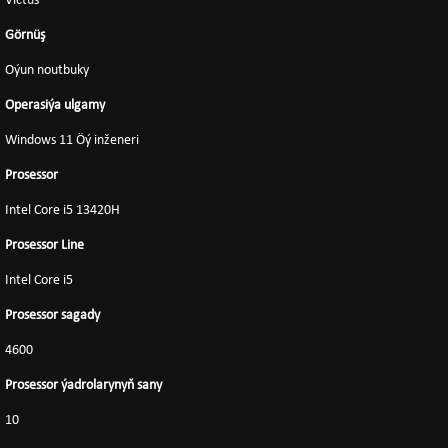
Victus
Görnüş
Oýun noutbuky
Operasiýa ulgamy
Windows 11 Öý inženeri
Prosessor
Intel Core i5 13420H
Prosessor Line
Intel Core i5
Prosessor sagady
4600
Prosessor ýadrolarynyň sany
10