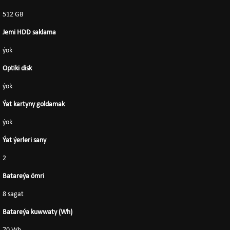
512 GB
Jemi HDD saklama
ýok
Optiki disk
ýok
Ýat kartyny goldamak
ýok
Ýat ýerleri sany
2
Batareýa ömri
8 sagat
Batareýa kuwwaty (Wh)