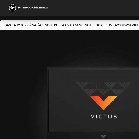
BAŞ SAHYPA
>
OÝNALÝAN NOUTBUKLAR
>
GAMING NOTEBOOK HP 15-FA2082WM VIC