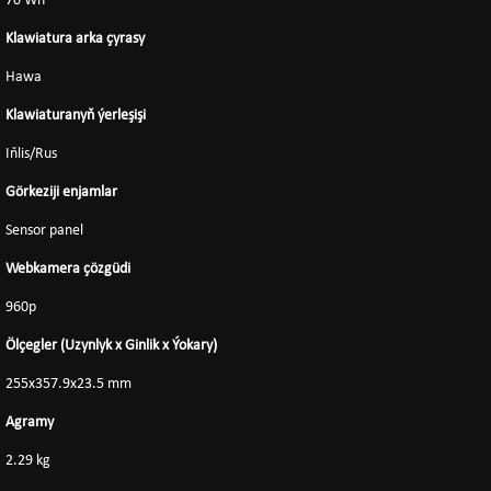
70 Wh
Klawiatura arka çyrasy
Hawa
Klawiaturanyň ýerleşişi
Iňlis/Rus
Görkeziji enjamlar
Sensor panel
Webkamera çözgüdi
960p
Ölçegler (Uzynlyk x Ginlik x Ýokary)
255x357.9x23.5 mm
Agramy
2.29 kg