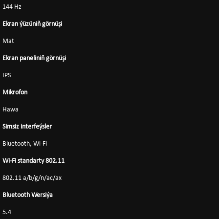
144 Hz
Ekran ýüzüniň görnüşi
Mat
Ekran paneliniň görnüşi
IPS
Mikrofon
Hawa
Simsiz interfeýsler
Bluetooth, Wi-Fi
Wi-Fi standarty 802.11
802.11 a/b/g/n/ac/ax
Bluetooth Wersiýa
5.4