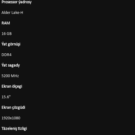
Prosessor ýadrosy
Alder Lake-H
RAM
16 GB
Ýat görnüşi
DDR4
Ýat sagady
5200 MHz
Ekran ölçegi
15.6"
Ekran çözgüdi
1920x1080
Täzeleniş tizligi