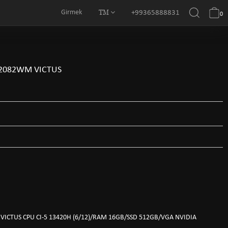
TM
Girmek
+99365888831
0
2082WM VICTUS
CTUS CPU CI-5 13420H (6/12)/RAM 16GB/SSD 512GB/VGA NVIDIA