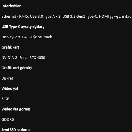
Interfeýsler
Ethernet - RJ-45, USB 3.0 Type A x 2, USB 3.2 Gen1 Type-C, HDMI çykyşy, mikr
USB Type-C aýratynlyklary
DisplayPort 1.4, Güýç ötürmek
Grafik kart
NVIDIA GeForce RTX 4050
Grafik kart görnüşi
Diskret
Wideo ýat
6 GB
Wideo ýat görnüşi
GDDR6
Jemi SSD saklama