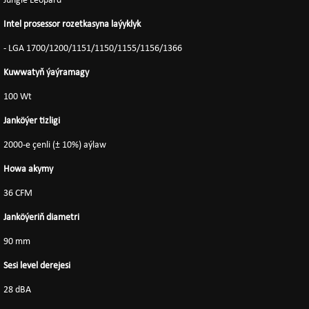
Jungle Leopard
Intel prosessor rozetkasyna laýyklyk
- LGA 1700/1200/1151/1150/1155/1156/1366
Kuwwatyň ýaýramagy
100 Wt
Janköýer tizligi
2000-e çenli (± 10%) aýlaw
Howa akymy
36 CFM
Janköýeriň diametri
90 mm
Sesi level derejesi
28 dBA