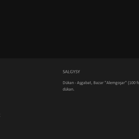
SALGYSY
Dükan - Aşgabat, Bazar "Alemgoşar" (100 fo
dükan.
K