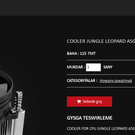
COOLER JUNGLE LEOPARD A5
BAHA :
115
TMT
MUKDAR :
SANY
CATEGORIÝALAR :
Howany sowatmak
Sebede goş
GYSGA TESWIRLEME
COOLER FOR CPU JUNGLE LEOPARD A5