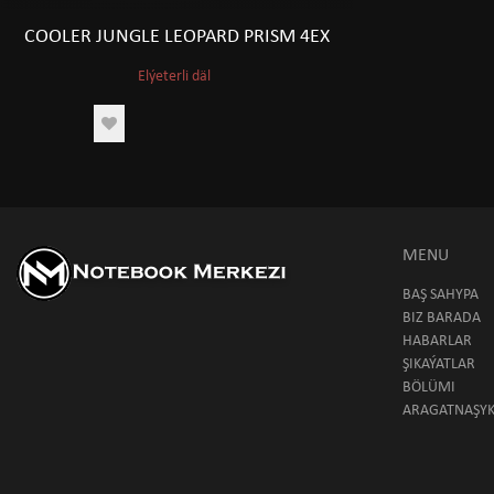
COOLER JUNGLE LEOPARD PRISM 4EX
Elýeterli däl
MENU
BAŞ SAHYPA
BIZ BARADA
HABARLAR
ŞIKAÝATLAR
BÖLÜMI
ARAGATNAŞY