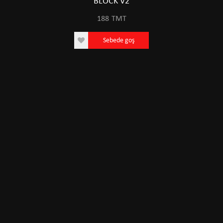
BLOCK V2
188
TMT
Sebede goş