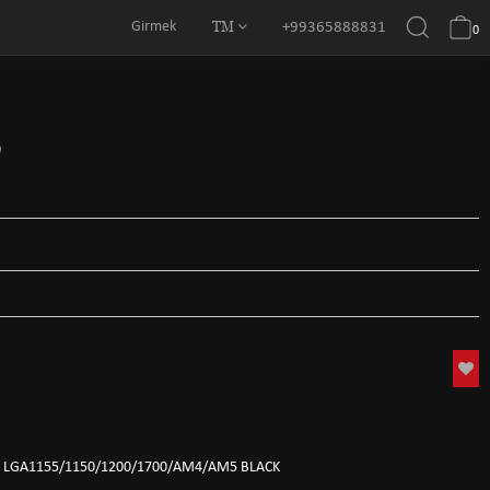
TM
Girmek
+99365888831
0
0
0 LGA1155/1150/1200/1700/AM4/AM5 BLACK