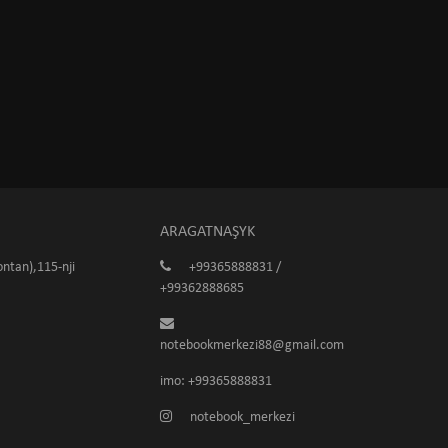
ARAGATNAŞYK
ntan),115-nji
+99365888831 /
+99362888685
notebookmerkezi88@gmail.com
imo: +99365888831
notebook_merkezi