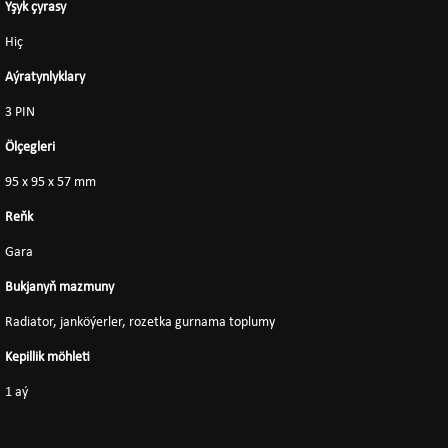
Yşyk çyrasy
Hiç
Aýratynlyklary
3 PIN
Ölçegleri
95 x 95 x 57 mm
Reňk
Gara
Bukjanyň mazmuny
Radiator, janköýerler, rozetka gurnama toplumy
Kepillik möhleti
1 aý