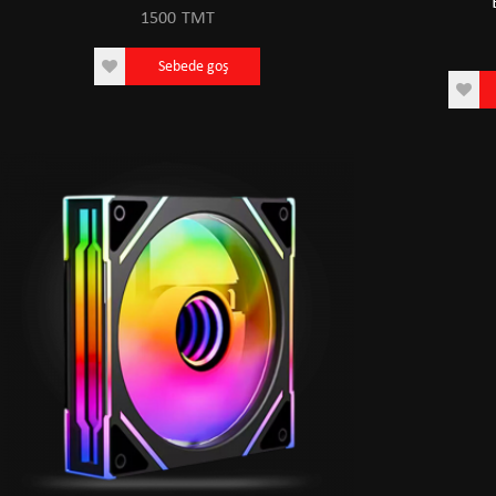
1500
TMT
Sebede goş