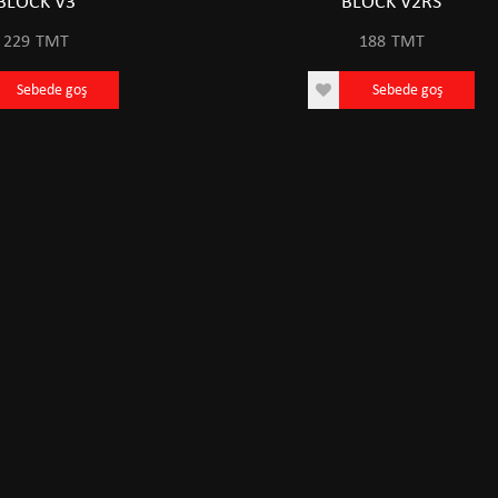
BLOCK V3
BLOCK V2RS
229
TMT
188
TMT
Sebede goş
Sebede goş