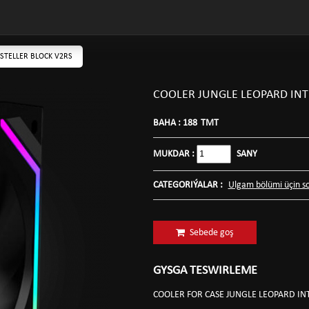
STELLER BLOCK V2RS
COOLER JUNGLE LEOPARD INT
BAHA :
188
TMT
MUKDAR :
SANY
CATEGORIÝALAR :
Ulgam bölümi üçin s
Sebede goş
GYSGA TESWIRLEME
COOLER FOR CASE JUNGLE LEOPARD I