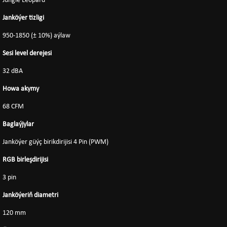
Jungle Leopard
Janköýer tizligi
950-1850 (± 10%) aýlaw
Sesi level derejesi
32 dBA
Howa akymy
68 CFM
Baglaýjylar
Janköýer güýç birikdirijisi 4 Pin (PWM)
RGB birleşdirijisi
3 pin
Janköýeriň diametri
120 mm