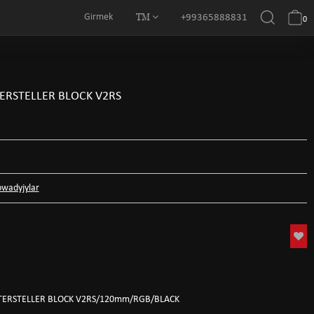
TM
Girmek
+99365888831
0
ERSTELLER BLOCK V2RS
owadyjylar
NTERSTELLER BLOCK V2RS/120mm/RGB/BLACK