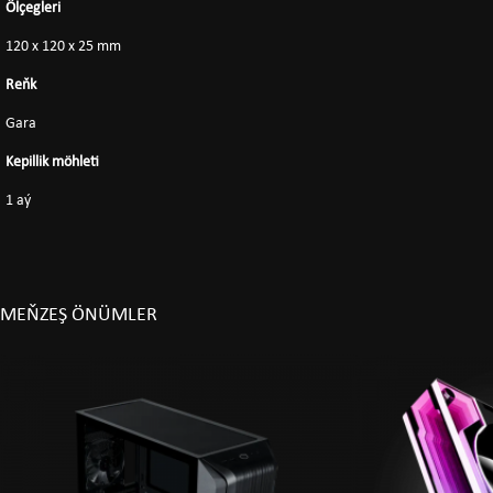
Ölçegleri
120 x 120 x 25 mm
Reňk
Gara
Kepillik möhleti
1 aý
MEŇZEŞ ÖNÜMLER