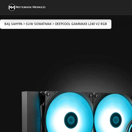
BAŞ SAHYPA
>
SUW SOWATMAK
>
DEEPCOOL GAMMAXX L240 V2 RGB