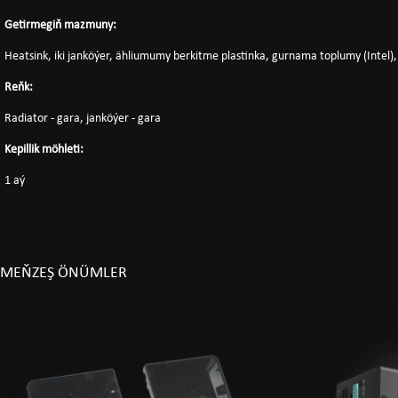
Getirmegiň mazmuny:
Heatsink, iki janköýer, ähliumumy berkitme plastinka, gurnama toplumy (Intel
Reňk:
Radiator - gara, janköýer - gara
Kepillik möhleti:
1 aý
MEŇZEŞ ÖNÜMLER