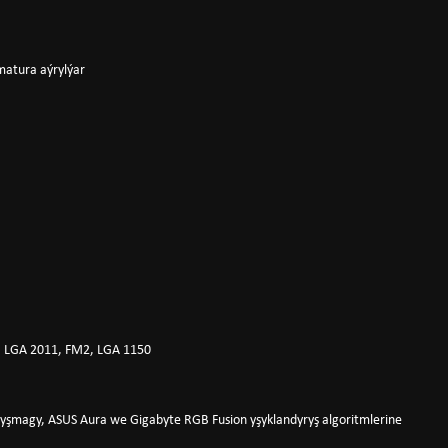
rmatura aýrylýar
, LGA 2011, FM2, LGA 1150
aryşmagy, ASUS Aura we Gigabyte RGB Fusion yşyklandyryş algoritmlerine