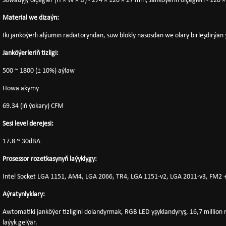
Sowadyjy ölçegler (H × W × D) - 274 × 120 × 27 mm, Janköýeriň ölçegleri - 120 
Material we dizaýn:
Iki janköýerli alýumin radiatoryndan, suw blokly nasosdan we olary birleşdirýän
Janköýerleriň tizligi:
500 ~ 1800 (± 10%) aýlaw
Howa akymy
69.34 (iň ýokary) CFM
Sesi level derejesi:
17.8 ~ 30dBA
Prosessor rozetkasynyň laýyklygy:
Intel Socket LGA 1151, AM4, LGA 2066, TR4, LGA 1151-v2, LGA 2011-v3, FM
Aýratynlyklary:
Awtomatiki janköýer tizligini dolandyrmak, RGB LED yşyklandyryş, 16,7 million
laýyk gelýär.