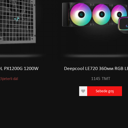
L PX1200G 1200W
Deepcool LE720 360мм RGB L
1145
TMT
Elýeterli däl
Sebede goş