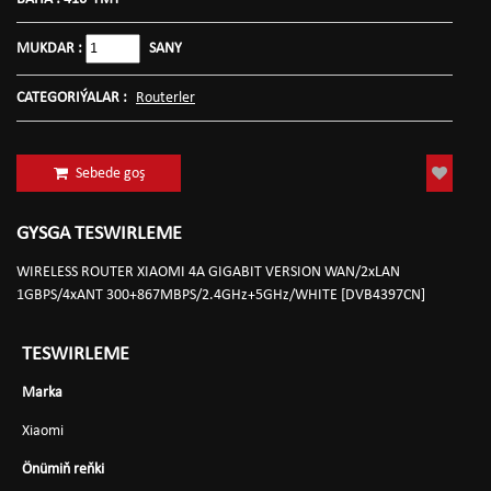
MUKDAR :
SANY
CATEGORIÝALAR :
Routerler
Sebede goş
GYSGA TESWIRLEME
WIRELESS ROUTER XIAOMI 4A GIGABIT VERSION WAN/2xLAN
1GBPS/4xANT 300+867MBPS/2.4GHz+5GHz/WHITE [DVB4397CN]
TESWIRLEME
Marka
Xiaomi
Önümiň reňki