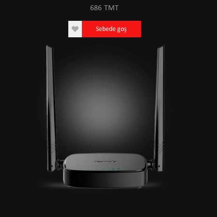
686
TMT
Sebede goş