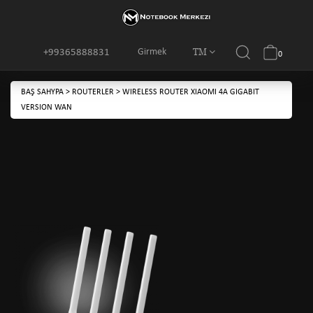
TM
Girmek
+99365888831
0
BAŞ SAHYPA
>
ROUTERLER
>
WIRELESS ROUTER XIAOMI 4A GIGABIT
VERSION WAN