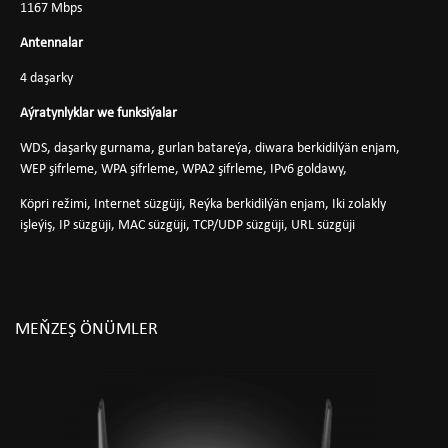
1167 Mbps
Antennalar
4 daşarky
Aýratynlyklar we funksiýalar
WDS, daşarky gurnama, gurlan batareýa, diwara berkidilýän enjam,
WEP şifrleme, WPA şifrleme, WPA2 şifrleme, IPv6 goldawy,
Köpri režimi, Internet süzgüji, Reýka berkidilýän enjam, Iki zolakly
işleýiş, IP süzgüji, MAC süzgüji, TCP/UDP süzgüji, URL süzgüji
MEŇZEŞ ÖNÜMLER