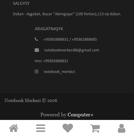
SALGYSY
Dükan - Aşgabat, Bazar "Alemgoşar" (100 fontan),115-nji dükan.
ARAGATNAŞYK
+99365888831 / +99362888685
notebookmerkezi88@gmail.com
imo: +99365888831
notebook_merkezi
Notebook Merkezi © 2026
Powered by
Computer+