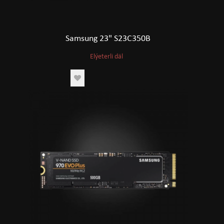
Samsung 23" S23C350B
Elýeterli däl