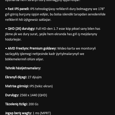
oýunlarda hem suratyň dury bolmagyny üpjün edýär.
• Fast IPS paneli:
IPS tehnologiýasy reňkleriň dury bolmagyny we 178°
giň görüş burçuny üpjün edýär, bu bolsa islendik tarapdan seredeniňde
reňkleriň hili üýtgewsiz saklaýar.
• QHD (2K) durulygy:
Full HD-den 1.7 esse köp piksel sany bilen has
jikme-jik we dury surat, şeýle hem ekranda has giň iş meýdanyny
hödürleýär.
• AMD FreeSync Premium goldawy:
Wideo karta we monitoryň
sazlaşykly işlemegi netijesinde kadr ýyrtylmalarynyň we
böklemeleriniň öňüni alýar.
Tehniki häsiýetnamalary:
Ekranyň ölçegi:
27 dýuým
Matrisa görnüşi:
IPS (tekiz ekran)
Durulygy:
2560 x 1440 (QHD)
Täzeleniş tizligi:
200 Gs
Jogap beriş wagty:
1 ms (MPRT)