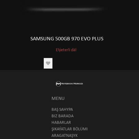
SAMSUNG 500GB 970 EVO PLUS
Elýeterli däl
MENU
BAŞ SAHYPA
BIZ BARADA
HABARLAR
ŞIKAÝATLAR BÖLÜMI
ARAGATNAŞYK