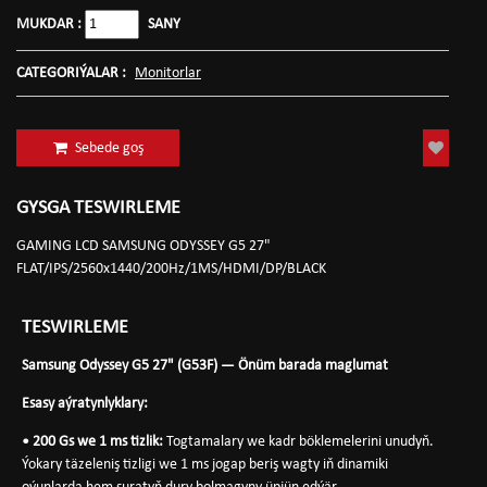
MUKDAR :
SANY
CATEGORIÝALAR :
Monitorlar
Sebede goş
GYSGA TESWIRLEME
GAMING LCD SAMSUNG ODYSSEY G5 27"
FLAT/IPS/2560x1440/200Hz/1MS/HDMI/DP/BLACK
TESWIRLEME
Samsung Odyssey G5 27" (G53F) — Önüm barada maglumat
Esasy aýratynlyklary:
• 200 Gs we 1 ms tizlik:
Togtamalary we kadr böklemelerini unudyň.
Ýokary täzeleniş tizligi we 1 ms jogap beriş wagty iň dinamiki