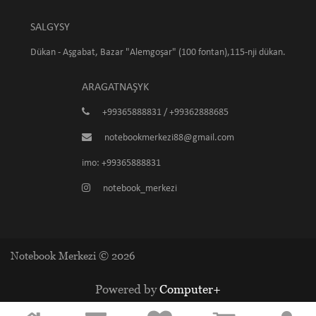
SALGYSY
Dükan - Aşgabat, Bazar "Alemgoşar" (100 fontan),115-nji dükan.
ARAGATNAŞYK
+99365888831 / +99362888685
notebookmerkezi88@gmail.com
imo: +99365888831
notebook_merkezi
Notebook Merkezi © 2026
Powered by
Computer+