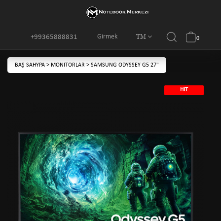
TM
Girmek
+99365888831
0
BAŞ SAHYPA
>
MONITORLAR
>
SAMSUNG ODYSSEY G5 27"
HIT