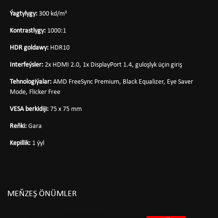
Ýagtylygy:
300 kd/m²
Kontrastlygy:
1000:1
HDR goldawy:
HDR10
Interfeýsler:
2x HDMI 2.0, 1x DisplayPort 1.4, guloşlyk üçin giriş
Tehnologiýalar:
AMD FreeSync Premium, Black Equalizer, Eye Saver
Mode, Flicker Free
VESA berkidiji:
75 x 75 mm
Reňki:
Gara
Kepillik:
1 ýyl
MEŇZEŞ ÖNÜMLER