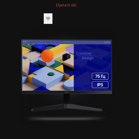
Elýeterli däl