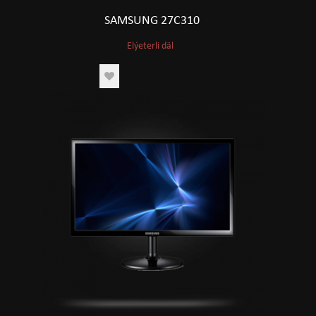
SAMSUNG 27C310
Elýeterli däl