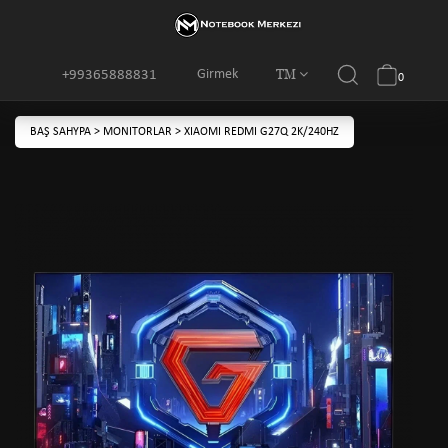
TM
Girmek
+99365888831
0
BAŞ SAHYPA
>
MONITORLAR
>
XIAOMI REDMI G27Q 2K/240HZ