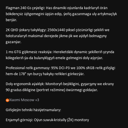
Flagman 240 Gs çeýeligi: Has dinamiki oýunlarda kadrlaryň örän
bökdençsiz üýtgemegini üpjün edip, ýeňiş gazanmaga uly artykmaçlyk
berýär.
2K QHD ýokary takyklygy: 2560x1440 piksel çözünürligi şekiliň we
teksturalaryň maksimal derejede jikme-jik we aýdyň bolmagyny
gazanýar.
1 ms GTG gijikmesiz reaksiýa: Hereketdäki dynamic şekilleriň yzynda
kölegeleriň ýa-da bulanyklygyň emele gelmegini doly aýyrýar.
Professional reňk gammasy: 95% DCI-P3 we 100% sRGB reňk giňişligi
hem-de 178° syn burçy hakyky reňkleri görkezýär.
Doly ergonomik aýaklyk: Monitoryň beýikligini, gyşarşyny we ekrany
90 gradus dikligine (portret režimine) öwürmegi goldaýar.
Xiaomi Moscow +3
Giňişleýin tehniki häsiýetnamalary:
Enjamyň görnüşi: Oýun suwuk-kristally (ŽK) monitory