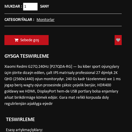
MUKDAR :
SANY
CATEGORIÝALAR :
Monitorlar
Sebede goş
GYSGA TESWIRLEME
Xiaomi Redmi G27Q 240Hz [P27QDA-RG] — bu kiber sport oýunçylary
üçin ýörite dizaýn edilen, çalt IPS matrisaly professional 27 dýmlyk 2K
QHD (2560x1440) oýun monitorydyr. 240 Gs kadr täzelenmesi we 1 ms
jogap beriş wagty oýun prosesinde çäksiz çeýelik berýär, HDR400
goldawy we HDMI, DisplayPort hem-de USB portlary bolsa enjamlary
aňsat birikdirmäge kömek edýär. Gara mat reňkli korpusda doly
regulirlenýän aýaklyga eýedir
TESWIRLEME
Esasy artykmaçlyklary: