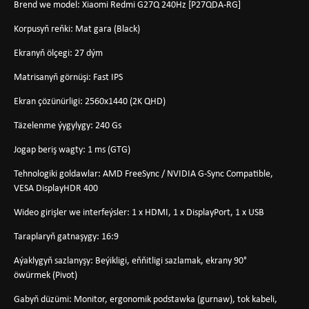
Brend we model: Xiaomi Redmi G27Q 240Hz [P27QDA-RG]
Korpusyň reňki: Mat gara (Black)
Ekranyň ölçegi: 27 dým
Matrisanyň görnüşi: Fast IPS
Ekran çözünürligi: 2560x1440 (2K QHD)
Täzelenme ýygylygy: 240 Gs
Jogap beriş wagty: 1 ms (GTG)
Tehnologiki goldawlar: AMD FreeSync / NVIDIA G-Sync Compatible,
VESA DisplayHDR 400
Wideo girişler we interfeýsler: 1 x HDMI, 1 x DisplayPort, 1 x USB
Taraplaryň gatnaşygy: 16:9
Aýaklygyň sazlanyşy: Beýikligi, eňňitligi sazlamak, ekrany 90°
öwürmek (Pivot)
Gabyň düzümi: Monitor, ergonomik podstawka (gurnaw), tok kabeli,