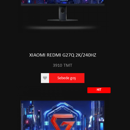
XIAOMI REDMI G27Q 2K/240HZ
3910
TMT
Sebede goş
HIT