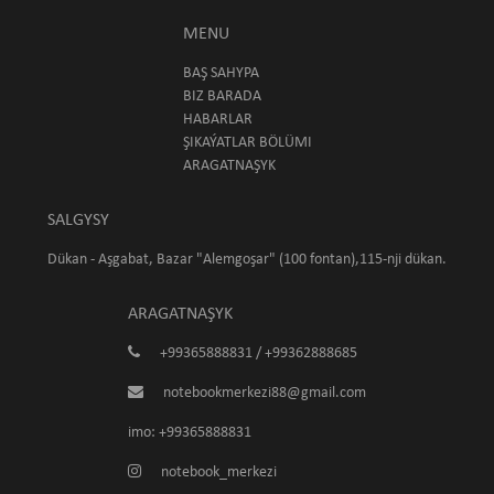
MENU
BAŞ SAHYPA
BIZ BARADA
HABARLAR
ŞIKAÝATLAR BÖLÜMI
ARAGATNAŞYK
SALGYSY
Dükan - Aşgabat, Bazar "Alemgoşar" (100 fontan),115-nji dükan.
ARAGATNAŞYK
+99365888831 / +99362888685
notebookmerkezi88@gmail.com
imo: +99365888831
notebook_merkezi